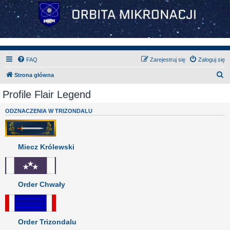
FAQ
Zarejestruj się
Zaloguj się
S
Strona główna
z
Profile Flair Legend
u
ODZNACZENIA W TRIZONDALU
k
a
j
Miecz Królewski
Order Chwały
Order Trizondalu