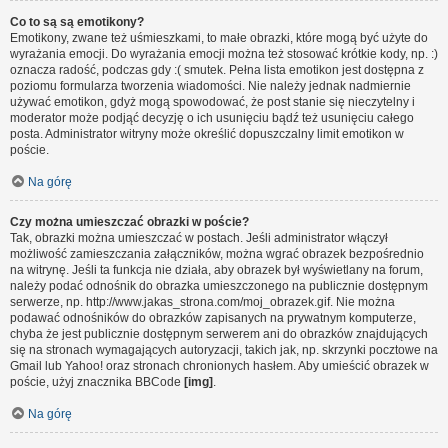
Co to są są emotikony?
Emotikony, zwane też uśmieszkami, to małe obrazki, które mogą być użyte do
wyrażania emocji. Do wyrażania emocji można też stosować krótkie kody, np. :)
oznacza radość, podczas gdy :( smutek. Pełna lista emotikon jest dostępna z
poziomu formularza tworzenia wiadomości. Nie należy jednak nadmiernie
używać emotikon, gdyż mogą spowodować, że post stanie się nieczytelny i
moderator może podjąć decyzję o ich usunięciu bądź też usunięciu całego
posta. Administrator witryny może określić dopuszczalny limit emotikon w
poście.
Na górę
Czy można umieszczać obrazki w poście?
Tak, obrazki można umieszczać w postach. Jeśli administrator włączył
możliwość zamieszczania załączników, można wgrać obrazek bezpośrednio
na witrynę. Jeśli ta funkcja nie działa, aby obrazek był wyświetlany na forum,
należy podać odnośnik do obrazka umieszczonego na publicznie dostępnym
serwerze, np. http://www.jakas_strona.com/moj_obrazek.gif. Nie można
podawać odnośników do obrazków zapisanych na prywatnym komputerze,
chyba że jest publicznie dostępnym serwerem ani do obrazków znajdujących
się na stronach wymagających autoryzacji, takich jak, np. skrzynki pocztowe na
Gmail lub Yahoo! oraz stronach chronionych hasłem. Aby umieścić obrazek w
poście, użyj znacznika BBCode
[img]
.
Na górę