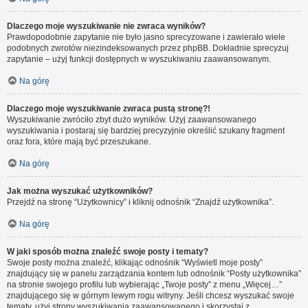
Dlaczego moje wyszukiwanie nie zwraca wyników?
Prawdopodobnie zapytanie nie było jasno sprecyzowane i zawierało wiele
podobnych zwrotów niezindeksowanych przez phpBB. Dokładnie sprecyzuj
zapytanie – użyj funkcji dostępnych w wyszukiwaniu zaawansowanym.
Na górę
Dlaczego moje wyszukiwanie zwraca pustą stronę?!
Wyszukiwanie zwróciło zbyt dużo wyników. Użyj zaawansowanego
wyszukiwania i postaraj się bardziej precyzyjnie określić szukany fragment
oraz fora, które mają być przeszukane.
Na górę
Jak można wyszukać użytkowników?
Przejdź na stronę “Użytkownicy” i kliknij odnośnik “Znajdź użytkownika”.
Na górę
W jaki sposób można znaleźć swoje posty i tematy?
Swoje posty można znaleźć, klikając odnośnik “Wyświetl moje posty”
znajdujący się w panelu zarządzania kontem lub odnośnik “Posty użytkownika”
na stronie swojego profilu lub wybierając „Twoje posty” z menu „Więcej…”
znajdującego się w górnym lewym rogu witryny. Jeśli chcesz wyszukać swoje
tematy, użyj strony wyszukiwania zaawansowanego i skorzystaj z