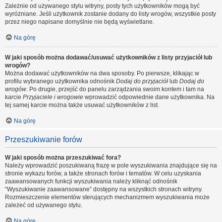
Zależnie od używanego stylu witryny, posty tych użytkowników mogą być
wyróżniane. Jeśli użytkownik zostanie dodany do listy wrogów, wszystkie posty
przez niego napisane domyślnie nie będą wyświetlane.
Na górę
W jaki sposób można dodawać/usuwać użytkowników z listy przyjaciół lub
wrogów?
Można dodawać użytkowników na dwa sposoby. Po pierwsze, klikając w
profilu wybranego użytkownika odnośnik
Dodaj do przyjaciół
lub
Dodaj do
wrogów
. Po drugie, przejść do panelu zarządzania swoim kontem i tam na
karcie
Przyjaciele i wrogowie
wprowadzić odpowiednie dane użytkownika. Na
tej samej karcie można także usuwać użytkowników z list.
Na górę
Przeszukiwanie forów
W jaki sposób można przeszukiwać fora?
Należy wprowadzić poszukiwaną frazę w pole wyszukiwania znajdujące się na
stronie wykazu forów, a także stronach forów i tematów. W celu uzyskania
zaawansowanych funkcji wyszukiwania należy kliknąć odnośnik
“Wyszukiwanie zaawansowane” dostępny na wszystkich stronach witryny.
Rozmieszczenie elementów sterujących mechanizmem wyszukiwania może
zależeć od używanego stylu.
Na górę