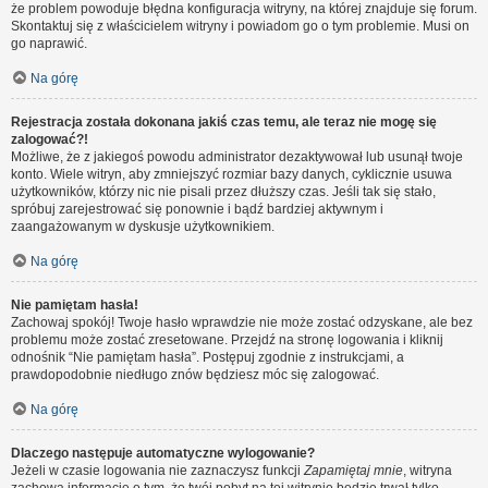
że problem powoduje błędna konfiguracja witryny, na której znajduje się forum.
Skontaktuj się z właścicielem witryny i powiadom go o tym problemie. Musi on
go naprawić.
Na górę
Rejestracja została dokonana jakiś czas temu, ale teraz nie mogę się
zalogować?!
Możliwe, że z jakiegoś powodu administrator dezaktywował lub usunął twoje
konto. Wiele witryn, aby zmniejszyć rozmiar bazy danych, cyklicznie usuwa
użytkowników, którzy nic nie pisali przez dłuższy czas. Jeśli tak się stało,
spróbuj zarejestrować się ponownie i bądź bardziej aktywnym i
zaangażowanym w dyskusje użytkownikiem.
Na górę
Nie pamiętam hasła!
Zachowaj spokój! Twoje hasło wprawdzie nie może zostać odzyskane, ale bez
problemu może zostać zresetowane. Przejdź na stronę logowania i kliknij
odnośnik “Nie pamiętam hasła”. Postępuj zgodnie z instrukcjami, a
prawdopodobnie niedługo znów będziesz móc się zalogować.
Na górę
Dlaczego następuje automatyczne wylogowanie?
Jeżeli w czasie logowania nie zaznaczysz funkcji
Zapamiętaj mnie
, witryna