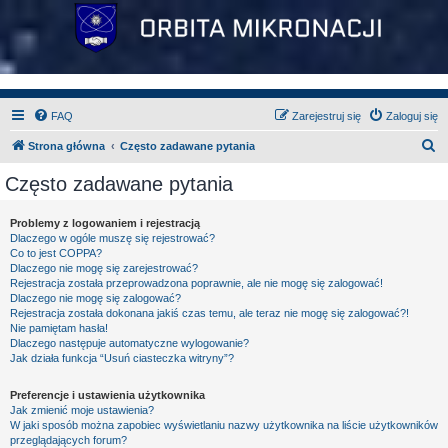
FAQ
Zarejestruj się
Zaloguj się
S
Strona główna
Często zadawane pytania
z
Często zadawane pytania
u
k
Problemy z logowaniem i rejestracją
Dlaczego w ogóle muszę się rejestrować?
a
Co to jest COPPA?
j
Dlaczego nie mogę się zarejestrować?
Rejestracja została przeprowadzona poprawnie, ale nie mogę się zalogować!
Dlaczego nie mogę się zalogować?
Rejestracja została dokonana jakiś czas temu, ale teraz nie mogę się zalogować?!
Nie pamiętam hasła!
Dlaczego następuje automatyczne wylogowanie?
Jak działa funkcja “Usuń ciasteczka witryny”?
Preferencje i ustawienia użytkownika
Jak zmienić moje ustawienia?
W jaki sposób można zapobiec wyświetlaniu nazwy użytkownika na liście użytkowników
przeglądających forum?