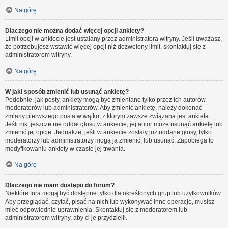
Na górę
Dlaczego nie można dodać więcej opcji ankiety?
Limit opcji w ankiecie jest ustalany przez administratora witryny. Jeśli uważasz,
że potrzebujesz wstawić więcej opcji niż dozwolony limit, skontaktuj się z
administratorem witryny.
Na górę
W jaki sposób zmienić lub usunąć ankietę?
Podobnie, jak posty, ankiety mogą być zmieniane tylko przez ich autorów,
moderatorów lub administratorów. Aby zmienić ankietę, należy dokonać
zmiany pierwszego posta w wątku, z którym zawsze związana jest ankieta.
Jeśli nikt jeszcze nie oddał głosu w ankiecie, jej autor może usunąć ankietę lub
zmienić jej opcje. Jednakże, jeśli w ankiecie zostały już oddane głosy, tylko
moderatorzy lub administratorzy mogą ją zmienić, lub usunąć. Zapobiega to
modyfikowaniu ankiety w czasie jej trwania.
Na górę
Dlaczego nie mam dostępu do forum?
Niektóre fora mogą być dostępne tylko dla określonych grup lub użytkowników.
Aby przeglądać, czytać, pisać na nich lub wykonywać inne operacje, musisz
mieć odpowiednie uprawnienia. Skontaktuj się z moderatorem lub
administratorem witryny, aby ci je przydzielił.