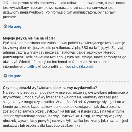
Jeżeli na pewno strefa czasowa została ustawiona prawidłowo, a czas nadal
jest wyświetlany nieprawidłowo, oznacza to, że czas na serwerze jest
ustawiony nieprawidłowo. Poinformuj o tym administratora, by naprawił
problem.
Na górę
Mojego języka nie ma na liście!
Być może administrator nie zainstalował pakietu zawierającego twoją wersję
językową albo nikt jeszcze nie przetłumaczył phpBB3 na twój język. Zapytaj
administratora witryny czy może zainstalować pakiet językowy, którego
potrzebujesz. Jeśli pakiet dla twojego języka nie istnieje, może spróbujesz go
utworzyć. Więcej informacji na ten temat można znaleźć na stronie
internetowej
phpBB.pl
® lub phpBB Limited
phpBB.com
®
Na górę
Czym są obrazki wyświetlane obok nazwy użytkownika?
Na stronie przeglądania postów, w miejscu, gdzie są wyświetlane informacje o
użytkowniku, mogą być wyświetlane dwa obrazki. Pierwszy obrazek jest
skojarzony z rangą użytkownika. W zależności od używanego stylu jest on w
formie gwiazdek, kwadracików lub kropek pokazujących, jak dużo postów
zostało napisanych przez użytkownika lub jaki jest jego status na tej witrynie.
Jest on wyświetlany poniżej nazwy użytkownika. Drugi, zazwyczaj większy
obrazek, wyświetlany powyżej nazwy użytkownika jest znany jako awatar i jest
unikatowy lub osobisty dla każdego użytkownika.