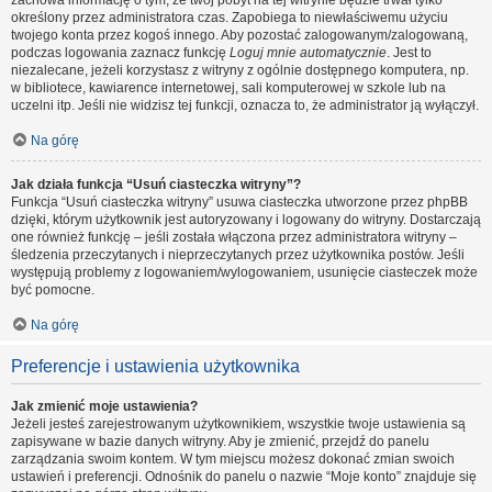
zachowa informację o tym, że twój pobyt na tej witrynie będzie trwał tylko
określony przez administratora czas. Zapobiega to niewłaściwemu użyciu
twojego konta przez kogoś innego. Aby pozostać zalogowanym/zalogowaną,
podczas logowania zaznacz funkcję
Loguj mnie automatycznie
. Jest to
niezalecane, jeżeli korzystasz z witryny z ogólnie dostępnego komputera, np.
w bibliotece, kawiarence internetowej, sali komputerowej w szkole lub na
uczelni itp. Jeśli nie widzisz tej funkcji, oznacza to, że administrator ją wyłączył.
Na górę
Jak działa funkcja “Usuń ciasteczka witryny”?
Funkcja “Usuń ciasteczka witryny” usuwa ciasteczka utworzone przez phpBB
dzięki, którym użytkownik jest autoryzowany i logowany do witryny. Dostarczają
one również funkcję – jeśli została włączona przez administratora witryny –
śledzenia przeczytanych i nieprzeczytanych przez użytkownika postów. Jeśli
występują problemy z logowaniem/wylogowaniem, usunięcie ciasteczek może
być pomocne.
Na górę
Preferencje i ustawienia użytkownika
Jak zmienić moje ustawienia?
Jeżeli jesteś zarejestrowanym użytkownikiem, wszystkie twoje ustawienia są
zapisywane w bazie danych witryny. Aby je zmienić, przejdź do panelu
zarządzania swoim kontem. W tym miejscu możesz dokonać zmian swoich
ustawień i preferencji. Odnośnik do panelu o nazwie “Moje konto” znajduje się