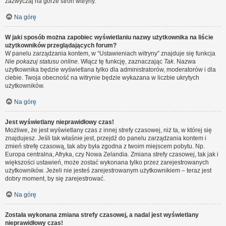
zazwyczaj na górze stron witryny.
Na górę
W jaki sposób można zapobiec wyświetlaniu nazwy użytkownika na liście
użytkowników przeglądających forum?
W panelu zarządzania kontem, w “Ustawieniach witryny” znajduje się funkcja
Nie pokazuj statusu online
. Włącz tę funkcję, zaznaczając
Tak
. Nazwa
użytkownika będzie wyświetlana tylko dla administratorów, moderatorów i dla
ciebie. Twoja obecność na witrynie będzie wykazana w liczbie ukrytych
użytkowników.
Na górę
Jest wyświetlany nieprawidłowy czas!
Możliwe, że jest wyświetlany czas z innej strefy czasowej, niż ta, w której się
znajdujesz. Jeśli tak właśnie jest, przejdź do panelu zarządzania kontem i
zmień strefę czasową, tak aby była zgodna z twoim miejscem pobytu. Np.
Europa centralna, Afryka, czy Nowa Zelandia. Zmiana strefy czasowej, tak jak i
większości ustawień, może zostać wykonana tylko przez zarejestrowanych
użytkowników. Jeżeli nie jesteś zarejestrowanym użytkownikiem – teraz jest
dobry moment, by się zarejestrować.
Na górę
Została wykonana zmiana strefy czasowej, a nadal jest wyświetlany
nieprawidłowy czas!