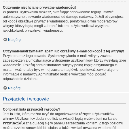
Otrzymuję niechciane prywatne wiadomości!
W panelu użytkownika możesz, określając odpowiednie reguły ustawić
automatyczne usuwanie wiadomości od danego nadawcy. Jeżeli otrzymujesz
od kogoś obraźliwe prywatne wiadomości, poinformuj o tym moderatorów
witryny, którzy będą mogli zabronić takiemu użytkownikowi wysyłania
jakichkolwiek prywatnych wiadomości.
Na górę
Otrzymałem/otrzymałam spam lub obraźliwy e-mail od kogoś z tej witryny!
Przykro nam z tego powodu. System wysyłania e-maili witryny zawiera
zabezpieczenia umożliwiające wytropienie użytkowników, którzy wysyłają takie
wiadomości. Prześlij administratorowi witryny pełną kopię otrzymanego e-
maila – ważne, aby były w niej zawarte nagłówki, ponieważ zawierają one
informacje o nadawcy. Administrator będzie wówczas mógł podjąć
odpowiednie działania.
Na górę
Przyjaciele i wrogowie
Co to jest lista przyjaciół i wrogów?
Jest to lista, którą można użyć do organizowania różnych użytkowników
witryny. Użytkownicy dodani do listy przyjaciół będą wyświetleni na karcie
Przyjaciele
znajdującej się w panelu zarządzania kontem. Z tego poziomu
można szybko sprawdzić ich status, a także wysłać prywatną wiadomość.