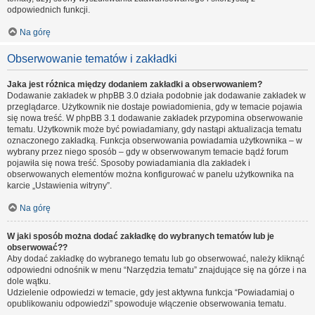
odpowiednich funkcji.
Na górę
Obserwowanie tematów i zakładki
Jaka jest różnica między dodaniem zakładki a obserwowaniem?
Dodawanie zakładek w phpBB 3.0 działa podobnie jak dodawanie zakładek w
przeglądarce. Użytkownik nie dostaje powiadomienia, gdy w temacie pojawia
się nowa treść. W phpBB 3.1 dodawanie zakładek przypomina obserwowanie
tematu. Użytkownik może być powiadamiany, gdy nastąpi aktualizacja tematu
oznaczonego zakładką. Funkcja obserwowania powiadamia użytkownika – w
wybrany przez niego sposób – gdy w obserwowanym temacie bądź forum
pojawiła się nowa treść. Sposoby powiadamiania dla zakładek i
obserwowanych elementów można konfigurować w panelu użytkownika na
karcie „Ustawienia witryny”.
Na górę
W jaki sposób można dodać zakładkę do wybranych tematów lub je
obserwować??
Aby dodać zakładkę do wybranego tematu lub go obserwować, należy kliknąć
odpowiedni odnośnik w menu “Narzędzia tematu” znajdujące się na górze i na
dole wątku.
Udzielenie odpowiedzi w temacie, gdy jest aktywna funkcja “Powiadamiaj o
opublikowaniu odpowiedzi” spowoduje włączenie obserwowania tematu.