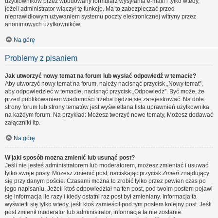
użytkowników przez wbudowany formularz wysyłania e-maili i tylko wtedy,
jeżeli administrator włączył tę funkcję. Ma to zabezpieczać przed
nieprawidłowym używaniem systemu poczty elektronicznej witryny przez
anonimowych użytkowników.
Na górę
Problemy z pisaniem
Jak utworzyć nowy temat na forum lub wysłać odpowiedź w temacie?
Aby utworzyć nowy temat na forum, należy nacisnąć przycisk „Nowy temat”,
aby odpowiedzieć w temacie, nacisnąć przycisk „Odpowiedz”. Być może, że
przed publikowaniem wiadomości trzeba będzie się zarejestrować. Na dole
strony forum lub strony tematów jest wyświetlana lista uprawnień użytkownika
na każdym forum. Na przykład: Możesz tworzyć nowe tematy, Możesz dodawać
załączniki itp.
Na górę
W jaki sposób można zmienić lub usunąć post?
Jeśli nie jesteś administratorem lub moderatorem, możesz zmieniać i usuwać
tylko swoje posty. Możesz zmienić post, naciskając przycisk
Zmień
znajdujący
się przy danym poście. Czasami można to zrobić tylko przez pewien czas po
jego napisaniu. Jeżeli ktoś odpowiedział na ten post, pod twoim postem pojawi
się informacja ile razy i kiedy ostatni raz post był zmieniany. Informacja ta
wyświetli się tylko wtedy, jeśli ktoś zamieścił pod tym postem kolejny post. Jeśli
post zmienił moderator lub administrator, informacja ta nie zostanie