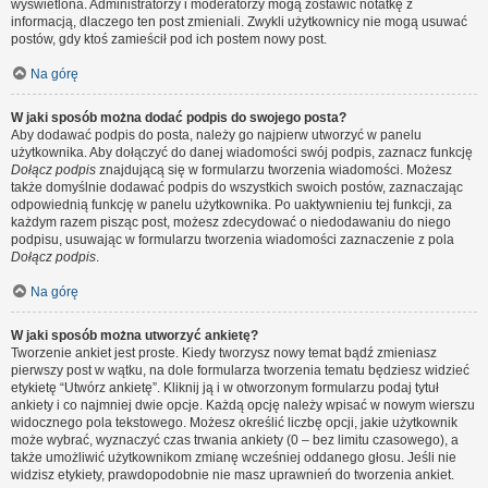
wyświetlona. Administratorzy i moderatorzy mogą zostawić notatkę z
informacją, dlaczego ten post zmieniali. Zwykli użytkownicy nie mogą usuwać
postów, gdy ktoś zamieścił pod ich postem nowy post.
Na górę
W jaki sposób można dodać podpis do swojego posta?
Aby dodawać podpis do posta, należy go najpierw utworzyć w panelu
użytkownika. Aby dołączyć do danej wiadomości swój podpis, zaznacz funkcję
Dołącz podpis
znajdującą się w formularzu tworzenia wiadomości. Możesz
także domyślnie dodawać podpis do wszystkich swoich postów, zaznaczając
odpowiednią funkcję w panelu użytkownika. Po uaktywnieniu tej funkcji, za
każdym razem pisząc post, możesz zdecydować o niedodawaniu do niego
podpisu, usuwając w formularzu tworzenia wiadomości zaznaczenie z pola
Dołącz podpis
.
Na górę
W jaki sposób można utworzyć ankietę?
Tworzenie ankiet jest proste. Kiedy tworzysz nowy temat bądź zmieniasz
pierwszy post w wątku, na dole formularza tworzenia tematu będziesz widzieć
etykietę “Utwórz ankietę”. Kliknij ją i w otworzonym formularzu podaj tytuł
ankiety i co najmniej dwie opcje. Każdą opcję należy wpisać w nowym wierszu
widocznego pola tekstowego. Możesz określić liczbę opcji, jakie użytkownik
może wybrać, wyznaczyć czas trwania ankiety (0 – bez limitu czasowego), a
także umożliwić użytkownikom zmianę wcześniej oddanego głosu. Jeśli nie
widzisz etykiety, prawdopodobnie nie masz uprawnień do tworzenia ankiet.