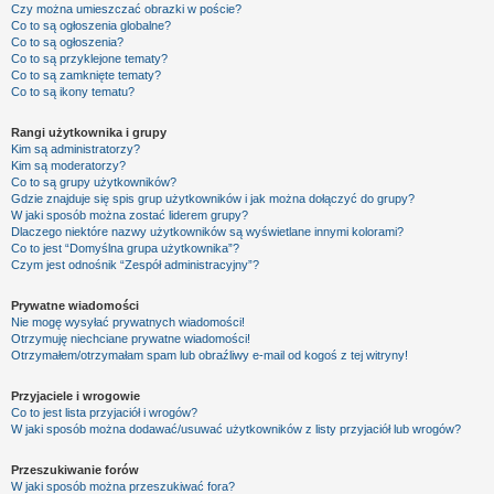
Czy można umieszczać obrazki w poście?
Co to są ogłoszenia globalne?
Co to są ogłoszenia?
Co to są przyklejone tematy?
Co to są zamknięte tematy?
Co to są ikony tematu?
Rangi użytkownika i grupy
Kim są administratorzy?
Kim są moderatorzy?
Co to są grupy użytkowników?
Gdzie znajduje się spis grup użytkowników i jak można dołączyć do grupy?
W jaki sposób można zostać liderem grupy?
Dlaczego niektóre nazwy użytkowników są wyświetlane innymi kolorami?
Co to jest “Domyślna grupa użytkownika”?
Czym jest odnośnik “Zespół administracyjny”?
Prywatne wiadomości
Nie mogę wysyłać prywatnych wiadomości!
Otrzymuję niechciane prywatne wiadomości!
Otrzymałem/otrzymałam spam lub obraźliwy e-mail od kogoś z tej witryny!
Przyjaciele i wrogowie
Co to jest lista przyjaciół i wrogów?
W jaki sposób można dodawać/usuwać użytkowników z listy przyjaciół lub wrogów?
Przeszukiwanie forów
W jaki sposób można przeszukiwać fora?