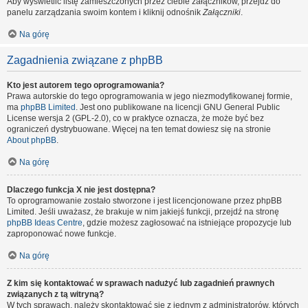
Aby wyświetlić listę zamieszczonych przez ciebie załączników, przejdź do
panelu zarządzania swoim kontem i kliknij odnośnik
Załączniki
.
Na górę
Zagadnienia związane z phpBB
Kto jest autorem tego oprogramowania?
Prawa autorskie do tego oprogramowania w jego niezmodyfikowanej formie,
ma
phpBB Limited
. Jest ono publikowane na licencji GNU General Public
License wersja 2 (GPL-2.0), co w praktyce oznacza, że może być bez
ograniczeń dystrybuowane. Więcej na ten temat dowiesz się na stronie
About phpBB
.
Na górę
Dlaczego funkcja X nie jest dostępna?
To oprogramowanie zostało stworzone i jest licencjonowane przez phpBB
Limited. Jeśli uważasz, że brakuje w nim jakiejś funkcji, przejdź na stronę
phpBB Ideas Centre
, gdzie możesz zagłosować na istniejące propozycje lub
zaproponować nowe funkcje.
Na górę
Z kim się kontaktować w sprawach nadużyć lub zagadnień prawnych
związanych z tą witryną?
W tych sprawach, należy skontaktować się z jednym z administratorów, których