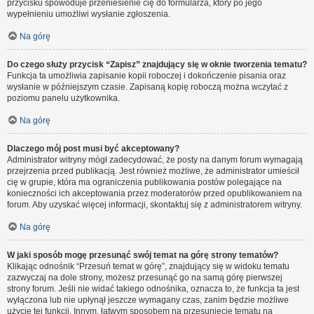
przycisku spowoduje przeniesienie cię do formularza, który po jego
wypełnieniu umożliwi wysłanie zgłoszenia.
Na górę
Do czego służy przycisk “Zapisz” znajdujący się w oknie tworzenia tematu?
Funkcja ta umożliwia zapisanie kopii roboczej i dokończenie pisania oraz
wysłanie w późniejszym czasie. Zapisaną kopię roboczą można wczytać z
poziomu panelu użytkownika.
Na górę
Dlaczego mój post musi być akceptowany?
Administrator witryny mógł zadecydować, że posty na danym forum wymagają
przejrzenia przed publikacją. Jest również możliwe, że administrator umieścił
cię w grupie, która ma ograniczenia publikowania postów polegające na
konieczności ich akceptowania przez moderatorów przed opublikowaniem na
forum. Aby uzyskać więcej informacji, skontaktuj się z administratorem witryny.
Na górę
W jaki sposób mogę przesunąć swój temat na górę strony tematów?
Klikając odnośnik “Przesuń temat w górę”, znajdujący się w widoku tematu
zazwyczaj na dole strony, możesz przesunąć go na samą górę pierwszej
strony forum. Jeśli nie widać takiego odnośnika, oznacza to, że funkcja ta jest
wyłączona lub nie upłynął jeszcze wymagany czas, zanim będzie możliwe
użycie tej funkcji. Innym, łatwym sposobem na przesunięcie tematu na