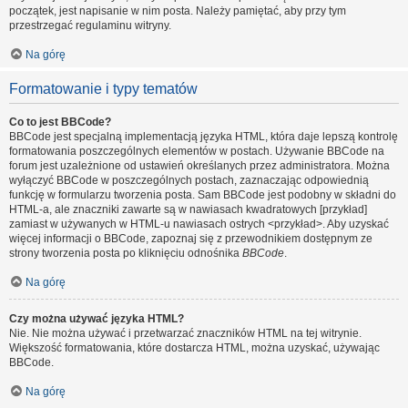
początek, jest napisanie w nim posta. Należy pamiętać, aby przy tym
przestrzegać regulaminu witryny.
Na górę
Formatowanie i typy tematów
Co to jest BBCode?
BBCode jest specjalną implementacją języka HTML, która daje lepszą kontrolę
formatowania poszczególnych elementów w postach. Używanie BBCode na
forum jest uzależnione od ustawień określanych przez administratora. Można
wyłączyć BBCode w poszczególnych postach, zaznaczając odpowiednią
funkcję w formularzu tworzenia posta. Sam BBCode jest podobny w składni do
HTML-a, ale znaczniki zawarte są w nawiasach kwadratowych [przykład]
zamiast w używanych w HTML-u nawiasach ostrych <przykład>. Aby uzyskać
więcej informacji o BBCode, zapoznaj się z przewodnikiem dostępnym ze
strony tworzenia posta po kliknięciu odnośnika
BBCode
.
Na górę
Czy można używać języka HTML?
Nie. Nie można używać i przetwarzać znaczników HTML na tej witrynie.
Większość formatowania, które dostarcza HTML, można uzyskać, używając
BBCode.
Na górę