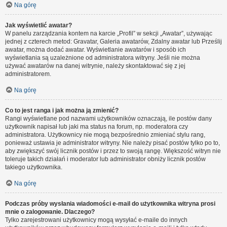
Na górę
Jak wyświetlić awatar?
W panelu zarządzania kontem na karcie „Profil” w sekcji „Awatar”, używając
jednej z czterech metod: Gravatar, Galeria awatarów, Zdalny awatar lub Prześlij
awatar, można dodać awatar. Wyświetlanie awatarów i sposób ich
wyświetlania są uzależnione od administratora witryny. Jeśli nie można
używać awatarów na danej witrynie, należy skontaktować się z jej
administratorem.
Na górę
Co to jest ranga i jak można ją zmienić?
Rangi wyświetlane pod nazwami użytkowników oznaczają, ile postów dany
użytkownik napisał lub jaki ma status na forum, np. moderatora czy
administratora. Użytkownicy nie mogą bezpośrednio zmieniać stylu rang,
ponieważ ustawia je administrator witryny. Nie należy pisać postów tylko po to,
aby zwiększyć swój licznik postów i przez to swoją rangę. Większość witryn nie
toleruje takich działań i moderator lub administrator obniży licznik postów
takiego użytkownika.
Na górę
Podczas próby wysłania wiadomości e-mail do użytkownika witryna prosi
mnie o zalogowanie. Dlaczego?
Tylko zarejestrowani użytkownicy mogą wysyłać e-maile do innych