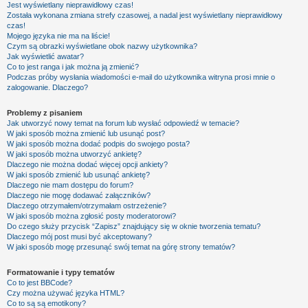
Jest wyświetlany nieprawidłowy czas!
Została wykonana zmiana strefy czasowej, a nadal jest wyświetlany nieprawidłowy
czas!
Mojego języka nie ma na liście!
Czym są obrazki wyświetlane obok nazwy użytkownika?
Jak wyświetlić awatar?
Co to jest ranga i jak można ją zmienić?
Podczas próby wysłania wiadomości e-mail do użytkownika witryna prosi mnie o
zalogowanie. Dlaczego?
Problemy z pisaniem
Jak utworzyć nowy temat na forum lub wysłać odpowiedź w temacie?
W jaki sposób można zmienić lub usunąć post?
W jaki sposób można dodać podpis do swojego posta?
W jaki sposób można utworzyć ankietę?
Dlaczego nie można dodać więcej opcji ankiety?
W jaki sposób zmienić lub usunąć ankietę?
Dlaczego nie mam dostępu do forum?
Dlaczego nie mogę dodawać załączników?
Dlaczego otrzymałem/otrzymałam ostrzeżenie?
W jaki sposób można zgłosić posty moderatorowi?
Do czego służy przycisk “Zapisz” znajdujący się w oknie tworzenia tematu?
Dlaczego mój post musi być akceptowany?
W jaki sposób mogę przesunąć swój temat na górę strony tematów?
Formatowanie i typy tematów
Co to jest BBCode?
Czy można używać języka HTML?
Co to są są emotikony?