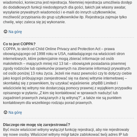
wiadomości, konieczna jest rejestracja. Niemniej rejestracja umożliwia dostęp
do dodatkowych funkcji niedostępnych dla gości, takich jak własny awatar,
wysyłanie prywatnych wiadomości i e-maili do innych użytkowników,
możliwość przypisania do grup użytkowników itp. Rejestracja zajmuje tylko
chwilę, więc zaleca się jej wykonanie.
Na górę
Co to jest COPPA?
COPPA, to skrót od Child Online Privacy and Protection Act – prawa
obowiązującego od 1998 roku w USA, nakładającego na właścicieli stron
internetowych, które potencjalnie mogą zbierać informacje od osób
małoletnich – mających mniej niż 13 lat – obowiązek posiadania pisemnej
zgody rodziców lub opiekunów prawnych na zbieranie informacji prywatnych
od osób poniżej 13 roku życia. Jeżeli nie masz pewności czy to dotyczy ciebie
jako kogoś próbującego zarejestrować się na danej witrynie internetowej –
skontaktuj się z prawnikiem, by uzyskać wyjaśnienie. phpBB Limited i
właściciele tej witryny nie dostarczają pomocy prawnej z wyjątkiem przypadku
opisanego w pytaniu „Z kim się kontaktować w sprawach nadużyć lub
zagadnień prawnych związanych z tą witryną?”, a także nie są punktem
kontaktowym dla wszelkiego rodzaju porad prawnych.
Na górę
Dlaczego nie mogę się zarejestrować?
Być może właściciel witryny wyłączył funkcję rejestracji, aby nie rejestrowały
się nowe osoby. Właściciel witryny mógł także zablokować twój adres IP lub