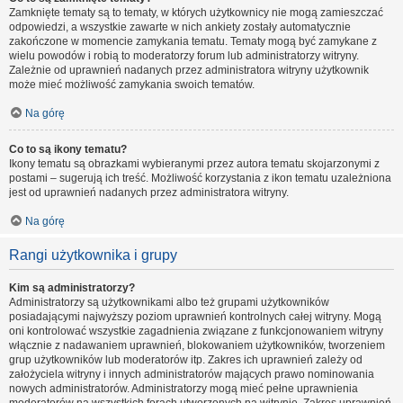
Zamknięte tematy są to tematy, w których użytkownicy nie mogą zamieszczać
odpowiedzi, a wszystkie zawarte w nich ankiety zostały automatycznie
zakończone w momencie zamykania tematu. Tematy mogą być zamykane z
wielu powodów i robią to moderatorzy forum lub administratorzy witryny.
Zależnie od uprawnień nadanych przez administratora witryny użytkownik
może mieć możliwość zamykania swoich tematów.
Na górę
Co to są ikony tematu?
Ikony tematu są obrazkami wybieranymi przez autora tematu skojarzonymi z
postami – sugerują ich treść. Możliwość korzystania z ikon tematu uzależniona
jest od uprawnień nadanych przez administratora witryny.
Na górę
Rangi użytkownika i grupy
Kim są administratorzy?
Administratorzy są użytkownikami albo też grupami użytkowników
posiadającymi najwyższy poziom uprawnień kontrolnych całej witryny. Mogą
oni kontrolować wszystkie zagadnienia związane z funkcjonowaniem witryny
włącznie z nadawaniem uprawnień, blokowaniem użytkowników, tworzeniem
grup użytkowników lub moderatorów itp. Zakres ich uprawnień zależy od
założyciela witryny i innych administratorów mających prawo nominowania
nowych administratorów. Administratorzy mogą mieć pełne uprawnienia