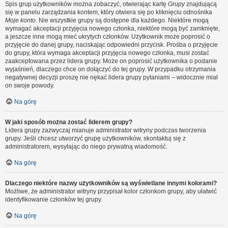
Spis grup użytkowników można zobaczyć, otwierając kartę
Grupy
znajdującą
się w panelu zarządzania kontem, który otwiera się po kliknięciu odnośnika
Moje konto
. Nie wszystkie grupy są dostępne dla każdego. Niektóre mogą
wymagać akceptacji przyjęcia nowego członka, niektóre mogą być zamknięte,
a jeszcze inne mogą mieć ukrytych członków. Użytkownik może poprosić o
przyjęcie do danej grupy, naciskając odpowiedni przycisk. Prośba o przyjęcie
do grupy, która wymaga akceptacji przyjęcia nowego członka, musi zostać
zaakceptowana przez lidera grupy. Może on poprosić użytkownika o podanie
wyjaśnień, dlaczego chce on dołączyć do tej grupy. W przypadku otrzymania
negatywnej decyzji proszę nie nękać lidera grupy pytaniami – widocznie miał
on swoje powody.
Na górę
W jaki sposób można zostać liderem grupy?
Lidera grupy zazwyczaj mianuje administrator witryny podczas tworzenia
grupy. Jeśli chcesz utworzyć grupę użytkowników, skontaktuj się z
administratorem, wysyłając do niego prywatną wiadomość.
Na górę
Dlaczego niektóre nazwy użytkowników są wyświetlane innymi kolorami?
Możliwe, że administrator witryny przypisał kolor członkom grupy, aby ułatwić
identyfikowanie członków tej grupy.
Na górę