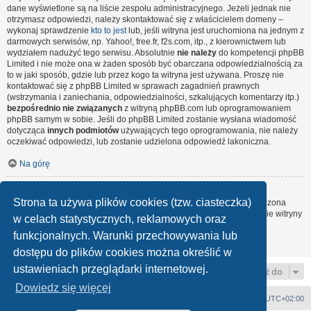
dane wyświetlone są na liście zespołu administracyjnego. Jeżeli jednak nie
otrzymasz odpowiedzi, należy skontaktować się z właścicielem domeny –
wykonaj sprawdzenie
kto to jest
lub, jeśli witryna jest uruchomiona na jednym z
darmowych serwisów, np. Yahoo!, free.fr, f2s.com, itp., z kierownictwem lub
wydziałem nadużyć tego serwisu. Absolutnie
nie należy
do kompetencji phpBB
Limited i nie może ona w żaden sposób być obarczana odpowiedzialnością za
to w jaki sposób, gdzie lub przez kogo ta witryna jest używana. Proszę nie
kontaktować się z phpBB Limited w sprawach zagadnień prawnych
(wstrzymania i zaniechania, odpowiedzialności, szkalujących komentarzy itp.)
bezpośrednio nie związanych
z witryną phpBB.com lub oprogramowaniem
phpBB samym w sobie. Jeśli do phpBB Limited zostanie wysłana wiadomość
dotycząca
innych podmiotów
używających tego oprogramowania, nie należy
oczekiwać odpowiedzi, lub zostanie udzielona odpowiedź lakoniczna.
Na górę
Jak nawiązać kontakt z administratorem witryny?
Strona ta używa plików cookies (tzw. ciasteczka)
Wszyscy użytkownicy witryny mogą używać – jeśli funkcja ta jest włączona
przez administratora witryny – formularza „Kontakt z nami”. Członkowie witryny
w celach statystycznych, reklamowych oraz
mogą także używać odnośnika „Zespół administracyjny”.
funkcjonalnych. Warunki przechowywania lub
Na górę
dostępu do plików cookies można określić w
ustawieniach przeglądarki internetowej.
Przejdź do
Dowiedz się więcej
Strona główna
Strefa czasowa
UTC+02:00