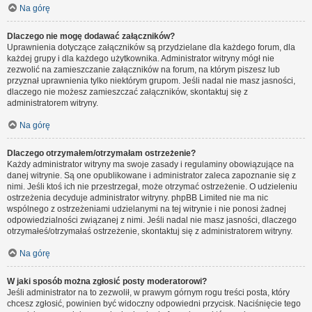
Na górę
Dlaczego nie mogę dodawać załączników?
Uprawnienia dotyczące załączników są przydzielane dla każdego forum, dla
każdej grupy i dla każdego użytkownika. Administrator witryny mógł nie
zezwolić na zamieszczanie załączników na forum, na którym piszesz lub
przyznał uprawnienia tylko niektórym grupom. Jeśli nadal nie masz jasności,
dlaczego nie możesz zamieszczać załączników, skontaktuj się z
administratorem witryny.
Na górę
Dlaczego otrzymałem/otrzymałam ostrzeżenie?
Każdy administrator witryny ma swoje zasady i regulaminy obowiązujące na
danej witrynie. Są one opublikowane i administrator zaleca zapoznanie się z
nimi. Jeśli ktoś ich nie przestrzegał, może otrzymać ostrzeżenie. O udzieleniu
ostrzeżenia decyduje administrator witryny. phpBB Limited nie ma nic
wspólnego z ostrzeżeniami udzielanymi na tej witrynie i nie ponosi żadnej
odpowiedzialności związanej z nimi. Jeśli nadal nie masz jasności, dlaczego
otrzymałeś/otrzymałaś ostrzeżenie, skontaktuj się z administratorem witryny.
Na górę
W jaki sposób można zgłosić posty moderatorowi?
Jeśli administrator na to zezwolił, w prawym górnym rogu treści posta, który
chcesz zgłosić, powinien być widoczny odpowiedni przycisk. Naciśnięcie tego