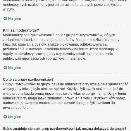
moderatorów na wszystkich forach utworzonych na witrynie. Zakres uprawnień
moderacyjnych uzależniony jest od uprawnień nadanych przez założyciela
witryny.
Na górę
Kim są moderatorzy?
Moderatorzy są użytkownikami albo też grupami użytkowników, których
zadaniem jest codzienne przeglądanie forów. Mają oni możliwość zmiany
treści lub usuwania postów, a także blokowania, odblokowywania,
przenoszenia, usuwania i dzielenia tematów na forum, które moderują. Z
reguły moderatorzy czuwają, aby użytkownicy pisali na temat oraz nie
publikowali niewłaściwych i obraźliwych materiałów.
Na górę
Co to są grupy użytkowników?
Grupy użytkowników, to grupy, na jakie administratorzy dzielą całą społeczność
witryny, aby łatwiej było nimi zarządzać. Każdy użytkownik może należeć do
wielu grup, a każda grupa może mieć swoje własne uprawnienia. Dzięki temu
administratorzy mogą łatwo zmieniać uprawnienia wielu użytkowników naraz,
nadawać uprawnienia moderatora lub dawać dostęp użytkownikom do
prywatnego forum.
Na górę
Gdzie znajduje się spis grup użytkowników i jak można dołączyć do grupy?