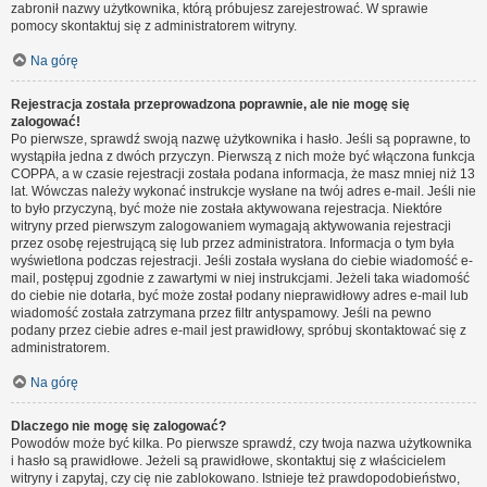
zabronił nazwy użytkownika, którą próbujesz zarejestrować. W sprawie
pomocy skontaktuj się z administratorem witryny.
Na górę
Rejestracja została przeprowadzona poprawnie, ale nie mogę się
zalogować!
Po pierwsze, sprawdź swoją nazwę użytkownika i hasło. Jeśli są poprawne, to
wystąpiła jedna z dwóch przyczyn. Pierwszą z nich może być włączona funkcja
COPPA, a w czasie rejestracji została podana informacja, że masz mniej niż 13
lat. Wówczas należy wykonać instrukcje wysłane na twój adres e-mail. Jeśli nie
to było przyczyną, być może nie została aktywowana rejestracja. Niektóre
witryny przed pierwszym zalogowaniem wymagają aktywowania rejestracji
przez osobę rejestrującą się lub przez administratora. Informacja o tym była
wyświetlona podczas rejestracji. Jeśli została wysłana do ciebie wiadomość e-
mail, postępuj zgodnie z zawartymi w niej instrukcjami. Jeżeli taka wiadomość
do ciebie nie dotarła, być może został podany nieprawidłowy adres e-mail lub
wiadomość została zatrzymana przez filtr antyspamowy. Jeśli na pewno
podany przez ciebie adres e-mail jest prawidłowy, spróbuj skontaktować się z
administratorem.
Na górę
Dlaczego nie mogę się zalogować?
Powodów może być kilka. Po pierwsze sprawdź, czy twoja nazwa użytkownika
i hasło są prawidłowe. Jeżeli są prawidłowe, skontaktuj się z właścicielem
witryny i zapytaj, czy cię nie zablokowano. Istnieje też prawdopodobieństwo,