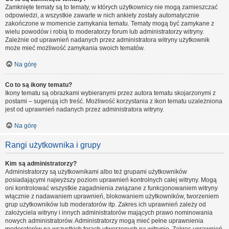
Zamknięte tematy są to tematy, w których użytkownicy nie mogą zamieszczać
odpowiedzi, a wszystkie zawarte w nich ankiety zostały automatycznie
zakończone w momencie zamykania tematu. Tematy mogą być zamykane z
wielu powodów i robią to moderatorzy forum lub administratorzy witryny.
Zależnie od uprawnień nadanych przez administratora witryny użytkownik
może mieć możliwość zamykania swoich tematów.
Na górę
Co to są ikony tematu?
Ikony tematu są obrazkami wybieranymi przez autora tematu skojarzonymi z
postami – sugerują ich treść. Możliwość korzystania z ikon tematu uzależniona
jest od uprawnień nadanych przez administratora witryny.
Na górę
Rangi użytkownika i grupy
Kim są administratorzy?
Administratorzy są użytkownikami albo też grupami użytkowników
posiadającymi najwyższy poziom uprawnień kontrolnych całej witryny. Mogą
oni kontrolować wszystkie zagadnienia związane z funkcjonowaniem witryny
włącznie z nadawaniem uprawnień, blokowaniem użytkowników, tworzeniem
grup użytkowników lub moderatorów itp. Zakres ich uprawnień zależy od
założyciela witryny i innych administratorów mających prawo nominowania
nowych administratorów. Administratorzy mogą mieć pełne uprawnienia