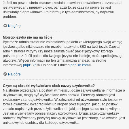
Jeżeli na pewno strefa czasowa została ustawiona prawidłowo, a czas nadal
jest wyświetlany nieprawidłowo, oznacza to, że czas na serwerze jest
ustawiony nieprawidłowo. Poinformuj o tym administratora, by naprawił
problem.
Na górę
Mojego języka nie ma na liście!
Być może administrator nie zainstalował pakietu zawierającego twoją wersję
językową albo nikt jeszcze nie przetłumaczył phpBB3 na twój język. Zapytaj
administratora witryny czy może zainstalować pakiet językowy, którego
potrzebujesz. Jeśli pakiet dla twojego języka nie istnieje, może spróbujesz go
utworzyć. Więcej informacji na ten temat można znaleźć na stronie
internetowej
phpBB.pl
® lub phpBB Limited
phpBB.com
®
Na górę
Czym są obrazki wyświetlane obok nazwy użytkownika?
Na stronie przeglądania postów, w miejscu, gdzie są wyświetlane informacje o
użytkowniku, mogą być wyświetlane dwa obrazki. Pierwszy obrazek jest
skojarzony z rangą użytkownika. W zależności od używanego stylu jest on w
formie gwiazdek, kwadracików lub kropek pokazujących, jak dużo postów
zostało napisanych przez użytkownika lub jaki jest jego status na tej witrynie.
Jest on wyświetlany poniżej nazwy użytkownika. Drugi, zazwyczaj większy
obrazek, wyświetlany powyżej nazwy użytkownika jest znany jako awatar i jest
unikatowy lub osobisty dla każdego użytkownika.