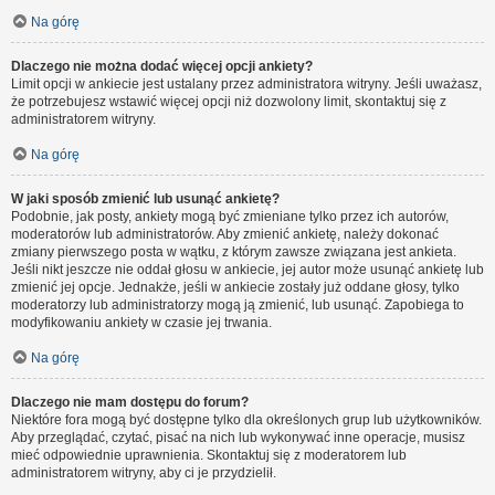
Na górę
Dlaczego nie można dodać więcej opcji ankiety?
Limit opcji w ankiecie jest ustalany przez administratora witryny. Jeśli uważasz,
że potrzebujesz wstawić więcej opcji niż dozwolony limit, skontaktuj się z
administratorem witryny.
Na górę
W jaki sposób zmienić lub usunąć ankietę?
Podobnie, jak posty, ankiety mogą być zmieniane tylko przez ich autorów,
moderatorów lub administratorów. Aby zmienić ankietę, należy dokonać
zmiany pierwszego posta w wątku, z którym zawsze związana jest ankieta.
Jeśli nikt jeszcze nie oddał głosu w ankiecie, jej autor może usunąć ankietę lub
zmienić jej opcje. Jednakże, jeśli w ankiecie zostały już oddane głosy, tylko
moderatorzy lub administratorzy mogą ją zmienić, lub usunąć. Zapobiega to
modyfikowaniu ankiety w czasie jej trwania.
Na górę
Dlaczego nie mam dostępu do forum?
Niektóre fora mogą być dostępne tylko dla określonych grup lub użytkowników.
Aby przeglądać, czytać, pisać na nich lub wykonywać inne operacje, musisz
mieć odpowiednie uprawnienia. Skontaktuj się z moderatorem lub
administratorem witryny, aby ci je przydzielił.