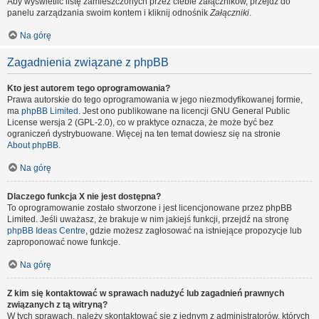
Aby wyświetlić listę zamieszczonych przez ciebie załączników, przejdź do
panelu zarządzania swoim kontem i kliknij odnośnik
Załączniki
.
Na górę
Zagadnienia związane z phpBB
Kto jest autorem tego oprogramowania?
Prawa autorskie do tego oprogramowania w jego niezmodyfikowanej formie,
ma
phpBB Limited
. Jest ono publikowane na licencji GNU General Public
License wersja 2 (GPL-2.0), co w praktyce oznacza, że może być bez
ograniczeń dystrybuowane. Więcej na ten temat dowiesz się na stronie
About phpBB
.
Na górę
Dlaczego funkcja X nie jest dostępna?
To oprogramowanie zostało stworzone i jest licencjonowane przez phpBB
Limited. Jeśli uważasz, że brakuje w nim jakiejś funkcji, przejdź na stronę
phpBB Ideas Centre
, gdzie możesz zagłosować na istniejące propozycje lub
zaproponować nowe funkcje.
Na górę
Z kim się kontaktować w sprawach nadużyć lub zagadnień prawnych
związanych z tą witryną?
W tych sprawach, należy skontaktować się z jednym z administratorów, których