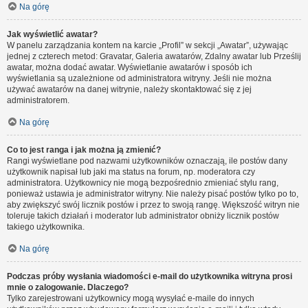
Na górę
Jak wyświetlić awatar?
W panelu zarządzania kontem na karcie „Profil” w sekcji „Awatar”, używając
jednej z czterech metod: Gravatar, Galeria awatarów, Zdalny awatar lub Prześlij
awatar, można dodać awatar. Wyświetlanie awatarów i sposób ich
wyświetlania są uzależnione od administratora witryny. Jeśli nie można
używać awatarów na danej witrynie, należy skontaktować się z jej
administratorem.
Na górę
Co to jest ranga i jak można ją zmienić?
Rangi wyświetlane pod nazwami użytkowników oznaczają, ile postów dany
użytkownik napisał lub jaki ma status na forum, np. moderatora czy
administratora. Użytkownicy nie mogą bezpośrednio zmieniać stylu rang,
ponieważ ustawia je administrator witryny. Nie należy pisać postów tylko po to,
aby zwiększyć swój licznik postów i przez to swoją rangę. Większość witryn nie
toleruje takich działań i moderator lub administrator obniży licznik postów
takiego użytkownika.
Na górę
Podczas próby wysłania wiadomości e-mail do użytkownika witryna prosi
mnie o zalogowanie. Dlaczego?
Tylko zarejestrowani użytkownicy mogą wysyłać e-maile do innych