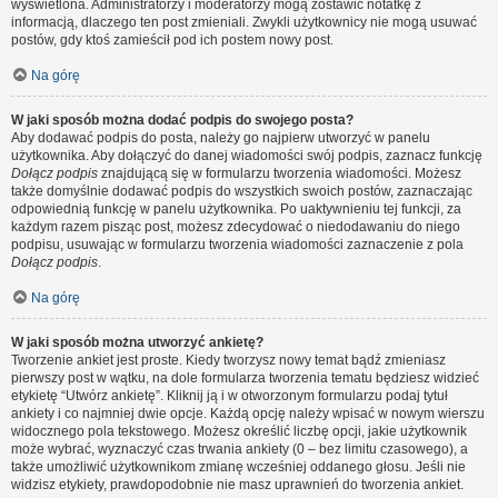
wyświetlona. Administratorzy i moderatorzy mogą zostawić notatkę z
informacją, dlaczego ten post zmieniali. Zwykli użytkownicy nie mogą usuwać
postów, gdy ktoś zamieścił pod ich postem nowy post.
Na górę
W jaki sposób można dodać podpis do swojego posta?
Aby dodawać podpis do posta, należy go najpierw utworzyć w panelu
użytkownika. Aby dołączyć do danej wiadomości swój podpis, zaznacz funkcję
Dołącz podpis
znajdującą się w formularzu tworzenia wiadomości. Możesz
także domyślnie dodawać podpis do wszystkich swoich postów, zaznaczając
odpowiednią funkcję w panelu użytkownika. Po uaktywnieniu tej funkcji, za
każdym razem pisząc post, możesz zdecydować o niedodawaniu do niego
podpisu, usuwając w formularzu tworzenia wiadomości zaznaczenie z pola
Dołącz podpis
.
Na górę
W jaki sposób można utworzyć ankietę?
Tworzenie ankiet jest proste. Kiedy tworzysz nowy temat bądź zmieniasz
pierwszy post w wątku, na dole formularza tworzenia tematu będziesz widzieć
etykietę “Utwórz ankietę”. Kliknij ją i w otworzonym formularzu podaj tytuł
ankiety i co najmniej dwie opcje. Każdą opcję należy wpisać w nowym wierszu
widocznego pola tekstowego. Możesz określić liczbę opcji, jakie użytkownik
może wybrać, wyznaczyć czas trwania ankiety (0 – bez limitu czasowego), a
także umożliwić użytkownikom zmianę wcześniej oddanego głosu. Jeśli nie
widzisz etykiety, prawdopodobnie nie masz uprawnień do tworzenia ankiet.