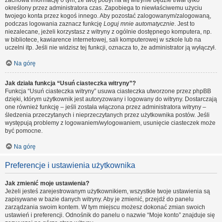
zachowa informację o tym, że twój pobyt na tej witrynie będzie trwał tylko
określony przez administratora czas. Zapobiega to niewłaściwemu użyciu
twojego konta przez kogoś innego. Aby pozostać zalogowanym/zalogowaną,
podczas logowania zaznacz funkcję
Loguj mnie automatycznie
. Jest to
niezalecane, jeżeli korzystasz z witryny z ogólnie dostępnego komputera, np.
w bibliotece, kawiarence internetowej, sali komputerowej w szkole lub na
uczelni itp. Jeśli nie widzisz tej funkcji, oznacza to, że administrator ją wyłączył.
Na górę
Jak działa funkcja “Usuń ciasteczka witryny”?
Funkcja “Usuń ciasteczka witryny” usuwa ciasteczka utworzone przez phpBB
dzięki, którym użytkownik jest autoryzowany i logowany do witryny. Dostarczają
one również funkcję – jeśli została włączona przez administratora witryny –
śledzenia przeczytanych i nieprzeczytanych przez użytkownika postów. Jeśli
występują problemy z logowaniem/wylogowaniem, usunięcie ciasteczek może
być pomocne.
Na górę
Preferencje i ustawienia użytkownika
Jak zmienić moje ustawienia?
Jeżeli jesteś zarejestrowanym użytkownikiem, wszystkie twoje ustawienia są
zapisywane w bazie danych witryny. Aby je zmienić, przejdź do panelu
zarządzania swoim kontem. W tym miejscu możesz dokonać zmian swoich
ustawień i preferencji. Odnośnik do panelu o nazwie “Moje konto” znajduje się