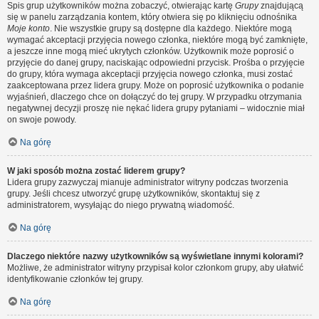
Spis grup użytkowników można zobaczyć, otwierając kartę
Grupy
znajdującą
się w panelu zarządzania kontem, który otwiera się po kliknięciu odnośnika
Moje konto
. Nie wszystkie grupy są dostępne dla każdego. Niektóre mogą
wymagać akceptacji przyjęcia nowego członka, niektóre mogą być zamknięte,
a jeszcze inne mogą mieć ukrytych członków. Użytkownik może poprosić o
przyjęcie do danej grupy, naciskając odpowiedni przycisk. Prośba o przyjęcie
do grupy, która wymaga akceptacji przyjęcia nowego członka, musi zostać
zaakceptowana przez lidera grupy. Może on poprosić użytkownika o podanie
wyjaśnień, dlaczego chce on dołączyć do tej grupy. W przypadku otrzymania
negatywnej decyzji proszę nie nękać lidera grupy pytaniami – widocznie miał
on swoje powody.
Na górę
W jaki sposób można zostać liderem grupy?
Lidera grupy zazwyczaj mianuje administrator witryny podczas tworzenia
grupy. Jeśli chcesz utworzyć grupę użytkowników, skontaktuj się z
administratorem, wysyłając do niego prywatną wiadomość.
Na górę
Dlaczego niektóre nazwy użytkowników są wyświetlane innymi kolorami?
Możliwe, że administrator witryny przypisał kolor członkom grupy, aby ułatwić
identyfikowanie członków tej grupy.
Na górę