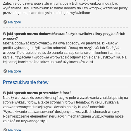
Zależnie od używanego stylu witryny, posty tych użytkowników mogą być
wyróżniane. Jeśli użytkownik zostanie dodany do listy wrogów, wszystkie posty
przez niego napisane domyślnie nie będą wyświetlane.
Na górę
W jaki sposób można dodawać/usuwać użytkowników z listy przyjaciół lub
wrogów?
Można dodawać użytkowników na dwa sposoby. Po pierwsze, klikając w
profilu wybranego użytkownika odnośnik
Dodaj do przyjaciół
lub
Dodaj do
wrogów
. Po drugie, przejść do panelu zarządzania swoim kontem i tam na
karcie
Przyjaciele i wrogowie
wprowadzić odpowiednie dane użytkownika. Na
tej samej karcie można także usuwać użytkowników z list.
Na górę
Przeszukiwanie forów
W jaki sposób można przeszukiwać fora?
Należy wprowadzić poszukiwaną frazę w pole wyszukiwania znajdujące się na
stronie wykazu forów, a także stronach forów i tematów. W celu uzyskania
zaawansowanych funkcji wyszukiwania należy kliknąć odnośnik
“Wyszukiwanie zaawansowane” dostępny na wszystkich stronach witryny.
Rozmieszczenie elementów sterujących mechanizmem wyszukiwania może
zależeć od używanego stylu.
Na górę