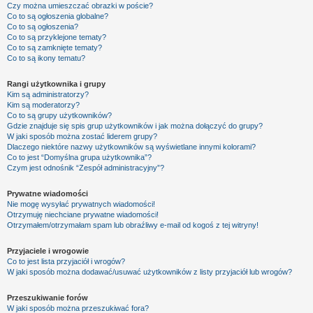
Czy można umieszczać obrazki w poście?
Co to są ogłoszenia globalne?
Co to są ogłoszenia?
Co to są przyklejone tematy?
Co to są zamknięte tematy?
Co to są ikony tematu?
Rangi użytkownika i grupy
Kim są administratorzy?
Kim są moderatorzy?
Co to są grupy użytkowników?
Gdzie znajduje się spis grup użytkowników i jak można dołączyć do grupy?
W jaki sposób można zostać liderem grupy?
Dlaczego niektóre nazwy użytkowników są wyświetlane innymi kolorami?
Co to jest “Domyślna grupa użytkownika”?
Czym jest odnośnik “Zespół administracyjny”?
Prywatne wiadomości
Nie mogę wysyłać prywatnych wiadomości!
Otrzymuję niechciane prywatne wiadomości!
Otrzymałem/otrzymałam spam lub obraźliwy e-mail od kogoś z tej witryny!
Przyjaciele i wrogowie
Co to jest lista przyjaciół i wrogów?
W jaki sposób można dodawać/usuwać użytkowników z listy przyjaciół lub wrogów?
Przeszukiwanie forów
W jaki sposób można przeszukiwać fora?