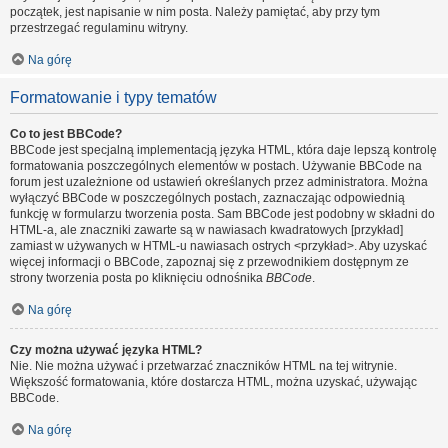
początek, jest napisanie w nim posta. Należy pamiętać, aby przy tym
przestrzegać regulaminu witryny.
Na górę
Formatowanie i typy tematów
Co to jest BBCode?
BBCode jest specjalną implementacją języka HTML, która daje lepszą kontrolę
formatowania poszczególnych elementów w postach. Używanie BBCode na
forum jest uzależnione od ustawień określanych przez administratora. Można
wyłączyć BBCode w poszczególnych postach, zaznaczając odpowiednią
funkcję w formularzu tworzenia posta. Sam BBCode jest podobny w składni do
HTML-a, ale znaczniki zawarte są w nawiasach kwadratowych [przykład]
zamiast w używanych w HTML-u nawiasach ostrych <przykład>. Aby uzyskać
więcej informacji o BBCode, zapoznaj się z przewodnikiem dostępnym ze
strony tworzenia posta po kliknięciu odnośnika
BBCode
.
Na górę
Czy można używać języka HTML?
Nie. Nie można używać i przetwarzać znaczników HTML na tej witrynie.
Większość formatowania, które dostarcza HTML, można uzyskać, używając
BBCode.
Na górę