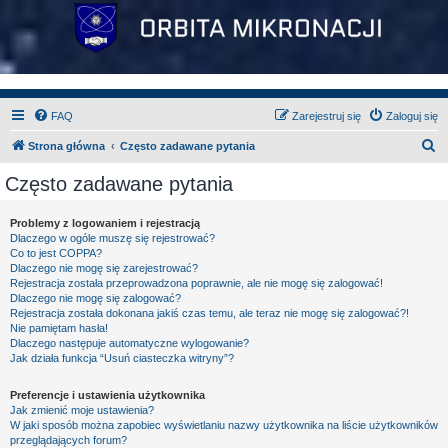
FAQ
Zarejestruj się
Zaloguj się
S
Strona główna
Często zadawane pytania
z
Często zadawane pytania
u
k
Problemy z logowaniem i rejestracją
Dlaczego w ogóle muszę się rejestrować?
a
Co to jest COPPA?
j
Dlaczego nie mogę się zarejestrować?
Rejestracja została przeprowadzona poprawnie, ale nie mogę się zalogować!
Dlaczego nie mogę się zalogować?
Rejestracja została dokonana jakiś czas temu, ale teraz nie mogę się zalogować?!
Nie pamiętam hasła!
Dlaczego następuje automatyczne wylogowanie?
Jak działa funkcja “Usuń ciasteczka witryny”?
Preferencje i ustawienia użytkownika
Jak zmienić moje ustawienia?
W jaki sposób można zapobiec wyświetlaniu nazwy użytkownika na liście użytkowników
przeglądających forum?