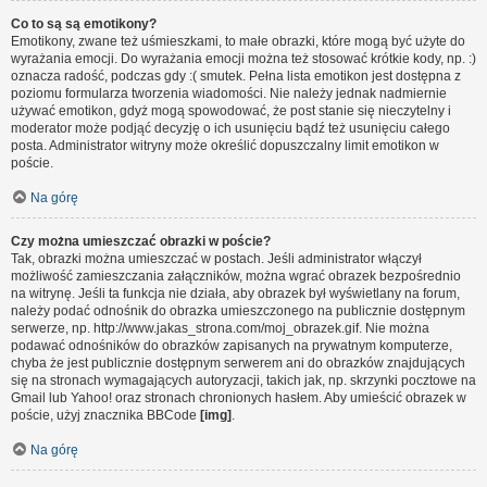
Co to są są emotikony?
Emotikony, zwane też uśmieszkami, to małe obrazki, które mogą być użyte do
wyrażania emocji. Do wyrażania emocji można też stosować krótkie kody, np. :)
oznacza radość, podczas gdy :( smutek. Pełna lista emotikon jest dostępna z
poziomu formularza tworzenia wiadomości. Nie należy jednak nadmiernie
używać emotikon, gdyż mogą spowodować, że post stanie się nieczytelny i
moderator może podjąć decyzję o ich usunięciu bądź też usunięciu całego
posta. Administrator witryny może określić dopuszczalny limit emotikon w
poście.
Na górę
Czy można umieszczać obrazki w poście?
Tak, obrazki można umieszczać w postach. Jeśli administrator włączył
możliwość zamieszczania załączników, można wgrać obrazek bezpośrednio
na witrynę. Jeśli ta funkcja nie działa, aby obrazek był wyświetlany na forum,
należy podać odnośnik do obrazka umieszczonego na publicznie dostępnym
serwerze, np. http://www.jakas_strona.com/moj_obrazek.gif. Nie można
podawać odnośników do obrazków zapisanych na prywatnym komputerze,
chyba że jest publicznie dostępnym serwerem ani do obrazków znajdujących
się na stronach wymagających autoryzacji, takich jak, np. skrzynki pocztowe na
Gmail lub Yahoo! oraz stronach chronionych hasłem. Aby umieścić obrazek w
poście, użyj znacznika BBCode
[img]
.
Na górę