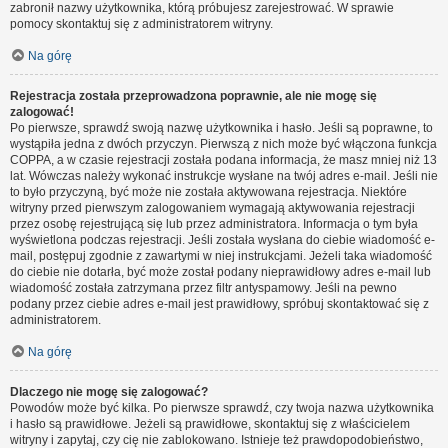
zabronił nazwy użytkownika, którą próbujesz zarejestrować. W sprawie
pomocy skontaktuj się z administratorem witryny.
Na górę
Rejestracja została przeprowadzona poprawnie, ale nie mogę się
zalogować!
Po pierwsze, sprawdź swoją nazwę użytkownika i hasło. Jeśli są poprawne, to
wystąpiła jedna z dwóch przyczyn. Pierwszą z nich może być włączona funkcja
COPPA, a w czasie rejestracji została podana informacja, że masz mniej niż 13
lat. Wówczas należy wykonać instrukcje wysłane na twój adres e-mail. Jeśli nie
to było przyczyną, być może nie została aktywowana rejestracja. Niektóre
witryny przed pierwszym zalogowaniem wymagają aktywowania rejestracji
przez osobę rejestrującą się lub przez administratora. Informacja o tym była
wyświetlona podczas rejestracji. Jeśli została wysłana do ciebie wiadomość e-
mail, postępuj zgodnie z zawartymi w niej instrukcjami. Jeżeli taka wiadomość
do ciebie nie dotarła, być może został podany nieprawidłowy adres e-mail lub
wiadomość została zatrzymana przez filtr antyspamowy. Jeśli na pewno
podany przez ciebie adres e-mail jest prawidłowy, spróbuj skontaktować się z
administratorem.
Na górę
Dlaczego nie mogę się zalogować?
Powodów może być kilka. Po pierwsze sprawdź, czy twoja nazwa użytkownika
i hasło są prawidłowe. Jeżeli są prawidłowe, skontaktuj się z właścicielem
witryny i zapytaj, czy cię nie zablokowano. Istnieje też prawdopodobieństwo,