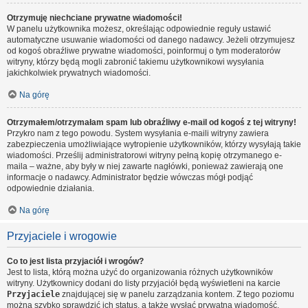
Otrzymuję niechciane prywatne wiadomości!
W panelu użytkownika możesz, określając odpowiednie reguły ustawić
automatyczne usuwanie wiadomości od danego nadawcy. Jeżeli otrzymujesz
od kogoś obraźliwe prywatne wiadomości, poinformuj o tym moderatorów
witryny, którzy będą mogli zabronić takiemu użytkownikowi wysyłania
jakichkolwiek prywatnych wiadomości.
Na górę
Otrzymałem/otrzymałam spam lub obraźliwy e-mail od kogoś z tej witryny!
Przykro nam z tego powodu. System wysyłania e-maili witryny zawiera
zabezpieczenia umożliwiające wytropienie użytkowników, którzy wysyłają takie
wiadomości. Prześlij administratorowi witryny pełną kopię otrzymanego e-
maila – ważne, aby były w niej zawarte nagłówki, ponieważ zawierają one
informacje o nadawcy. Administrator będzie wówczas mógł podjąć
odpowiednie działania.
Na górę
Przyjaciele i wrogowie
Co to jest lista przyjaciół i wrogów?
Jest to lista, którą można użyć do organizowania różnych użytkowników
witryny. Użytkownicy dodani do listy przyjaciół będą wyświetleni na karcie
Przyjaciele
znajdującej się w panelu zarządzania kontem. Z tego poziomu
można szybko sprawdzić ich status, a także wysłać prywatną wiadomość.