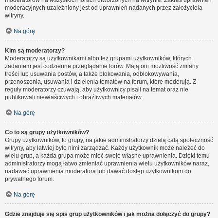
moderatorów na wszystkich forach utworzonych na witrynie. Zakres uprawnień
moderacyjnych uzależniony jest od uprawnień nadanych przez założyciela
witryny.
Na górę
Kim są moderatorzy?
Moderatorzy są użytkownikami albo też grupami użytkowników, których
zadaniem jest codzienne przeglądanie forów. Mają oni możliwość zmiany
treści lub usuwania postów, a także blokowania, odblokowywania,
przenoszenia, usuwania i dzielenia tematów na forum, które moderują. Z
reguły moderatorzy czuwają, aby użytkownicy pisali na temat oraz nie
publikowali niewłaściwych i obraźliwych materiałów.
Na górę
Co to są grupy użytkowników?
Grupy użytkowników, to grupy, na jakie administratorzy dzielą całą społeczność
witryny, aby łatwiej było nimi zarządzać. Każdy użytkownik może należeć do
wielu grup, a każda grupa może mieć swoje własne uprawnienia. Dzięki temu
administratorzy mogą łatwo zmieniać uprawnienia wielu użytkowników naraz,
nadawać uprawnienia moderatora lub dawać dostęp użytkownikom do
prywatnego forum.
Na górę
Gdzie znajduje się spis grup użytkowników i jak można dołączyć do grupy?