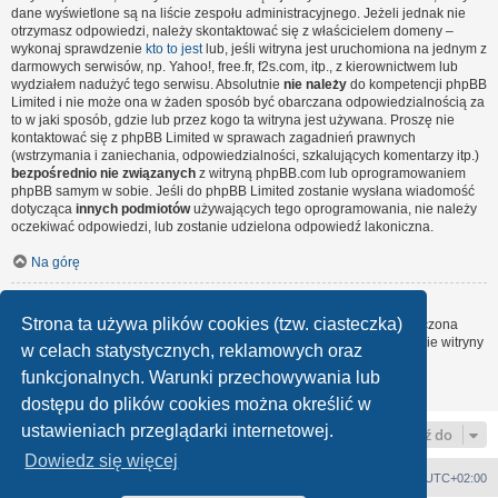
dane wyświetlone są na liście zespołu administracyjnego. Jeżeli jednak nie
otrzymasz odpowiedzi, należy skontaktować się z właścicielem domeny –
wykonaj sprawdzenie
kto to jest
lub, jeśli witryna jest uruchomiona na jednym z
darmowych serwisów, np. Yahoo!, free.fr, f2s.com, itp., z kierownictwem lub
wydziałem nadużyć tego serwisu. Absolutnie
nie należy
do kompetencji phpBB
Limited i nie może ona w żaden sposób być obarczana odpowiedzialnością za
to w jaki sposób, gdzie lub przez kogo ta witryna jest używana. Proszę nie
kontaktować się z phpBB Limited w sprawach zagadnień prawnych
(wstrzymania i zaniechania, odpowiedzialności, szkalujących komentarzy itp.)
bezpośrednio nie związanych
z witryną phpBB.com lub oprogramowaniem
phpBB samym w sobie. Jeśli do phpBB Limited zostanie wysłana wiadomość
dotycząca
innych podmiotów
używających tego oprogramowania, nie należy
oczekiwać odpowiedzi, lub zostanie udzielona odpowiedź lakoniczna.
Na górę
Jak nawiązać kontakt z administratorem witryny?
Strona ta używa plików cookies (tzw. ciasteczka)
Wszyscy użytkownicy witryny mogą używać – jeśli funkcja ta jest włączona
przez administratora witryny – formularza „Kontakt z nami”. Członkowie witryny
w celach statystycznych, reklamowych oraz
mogą także używać odnośnika „Zespół administracyjny”.
funkcjonalnych. Warunki przechowywania lub
Na górę
dostępu do plików cookies można określić w
ustawieniach przeglądarki internetowej.
Przejdź do
Dowiedz się więcej
Strona główna
Strefa czasowa
UTC+02:00