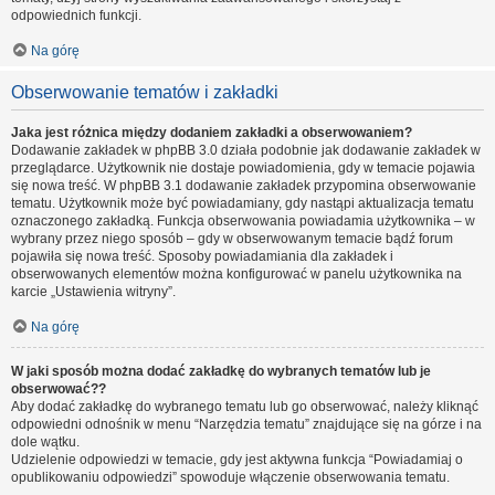
odpowiednich funkcji.
Na górę
Obserwowanie tematów i zakładki
Jaka jest różnica między dodaniem zakładki a obserwowaniem?
Dodawanie zakładek w phpBB 3.0 działa podobnie jak dodawanie zakładek w
przeglądarce. Użytkownik nie dostaje powiadomienia, gdy w temacie pojawia
się nowa treść. W phpBB 3.1 dodawanie zakładek przypomina obserwowanie
tematu. Użytkownik może być powiadamiany, gdy nastąpi aktualizacja tematu
oznaczonego zakładką. Funkcja obserwowania powiadamia użytkownika – w
wybrany przez niego sposób – gdy w obserwowanym temacie bądź forum
pojawiła się nowa treść. Sposoby powiadamiania dla zakładek i
obserwowanych elementów można konfigurować w panelu użytkownika na
karcie „Ustawienia witryny”.
Na górę
W jaki sposób można dodać zakładkę do wybranych tematów lub je
obserwować??
Aby dodać zakładkę do wybranego tematu lub go obserwować, należy kliknąć
odpowiedni odnośnik w menu “Narzędzia tematu” znajdujące się na górze i na
dole wątku.
Udzielenie odpowiedzi w temacie, gdy jest aktywna funkcja “Powiadamiaj o
opublikowaniu odpowiedzi” spowoduje włączenie obserwowania tematu.