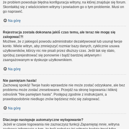
że problem powoduje błędna konfiguracja witryny, na której znajduje się forum.
Skontaktuj się z właścicielem witryny i powiadom go o tym problemie. Musi on
go naprawić.
Na górę
Rejestracja została dokonana jakiś czas temu, ale teraz nie mogę się
zalogować?!
Możliwe, że z jakiegoś powodu administrator dezaktywował lub usunął twoje
konto. Wiele witryn, aby zmniejszyć rozmiar bazy danych, cyklicznie usuwa
użytkowników, którzy nic nie pisali przez dłuższy czas. Jeśli tak się stało,
spróbuj zarejestrować się ponownie i bądź bardziej aktywnym i
zaangażowanym w dyskusje użytkownikiem.
Na górę
Nie pamiętam hasła!
Zachowaj spokój! Twoje hasło wprawdzie nie może zostać odzyskane, ale bez
problemu może zostać zresetowane. Przejdź na stronę logowania i kliknij
odnośnik “Nie pamiętam hasła”. Postępuj zgodnie z instrukcjami, a
prawdopodobnie niedługo znów będziesz móc się zalogować.
Na górę
Dlaczego następuje automatyczne wylogowanie?
Jeżeli w czasie logowania nie zaznaczysz funkcji
Zapamiętaj mnie
, witryna