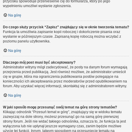
przycisku spowoduje przeniesienie cię do formularza, który po jego
wypełnieniu umożliwi wysłanie zgłoszenia.
Na górę
Do czego służy przycisk “Zapisz” znajdujący się w oknie tworzenia tematu?
Funkcja ta umożliwia zapisanie kopii roboczej i dokończenie pisania oraz
wysłanie w późniejszym czasie. Zapisaną kopię roboczą można wczytać z
poziomu panelu użytkownika.
Na górę
Dlaczego mój post musi być akceptowany?
Administrator witryny mógł zadecydować, że posty na danym forum wymagają
przejrzenia przed publikacją. Jest również możliwe, że administrator umieścił
cię w grupie, która ma ograniczenia publikowania postów polegające na
konieczności ich akceptowania przez moderatorów przed opublikowaniem na
forum. Aby uzyskać więcej informacji, skontaktuj się z administratorem witryny.
Na górę
W jaki sposób mogę przesunąć swój temat na górę strony tematów?
Klikając odnośnik “Przesuń temat w górę”, znajdujący się w widoku tematu
zazwyczaj na dole strony, możesz przesunąć go na samą górę pierwszej
strony forum. Jeśli nie widać takiego odnośnika, oznacza to, że funkcja ta jest
wyłączona lub nie upłynął jeszcze wymagany czas, zanim będzie możliwe
użycie tej funkcji. Innym, łatwym sposobem na przesunięcie tematu na