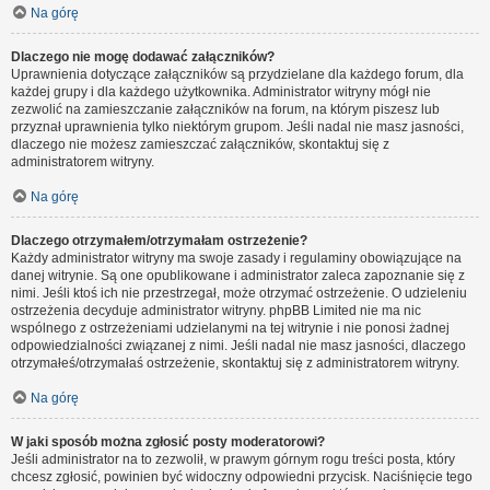
Na górę
Dlaczego nie mogę dodawać załączników?
Uprawnienia dotyczące załączników są przydzielane dla każdego forum, dla
każdej grupy i dla każdego użytkownika. Administrator witryny mógł nie
zezwolić na zamieszczanie załączników na forum, na którym piszesz lub
przyznał uprawnienia tylko niektórym grupom. Jeśli nadal nie masz jasności,
dlaczego nie możesz zamieszczać załączników, skontaktuj się z
administratorem witryny.
Na górę
Dlaczego otrzymałem/otrzymałam ostrzeżenie?
Każdy administrator witryny ma swoje zasady i regulaminy obowiązujące na
danej witrynie. Są one opublikowane i administrator zaleca zapoznanie się z
nimi. Jeśli ktoś ich nie przestrzegał, może otrzymać ostrzeżenie. O udzieleniu
ostrzeżenia decyduje administrator witryny. phpBB Limited nie ma nic
wspólnego z ostrzeżeniami udzielanymi na tej witrynie i nie ponosi żadnej
odpowiedzialności związanej z nimi. Jeśli nadal nie masz jasności, dlaczego
otrzymałeś/otrzymałaś ostrzeżenie, skontaktuj się z administratorem witryny.
Na górę
W jaki sposób można zgłosić posty moderatorowi?
Jeśli administrator na to zezwolił, w prawym górnym rogu treści posta, który
chcesz zgłosić, powinien być widoczny odpowiedni przycisk. Naciśnięcie tego