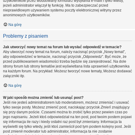
użytkowników przez wbudowany formularz wysyłania e-maili i tylko wtedy,
jeżeli administrator włączył tę funkcję. Ma to zabezpieczać przed
nieprawidłowym używaniem systemu poczty elektronicznej witryny przez
anonimowych użytkowników.
Na górę
Problemy z pisaniem
Jak utworzyć nowy temat na forum lub wysłać odpowiedź w temacie?
Aby utworzyć nowy temat na forum, należy nacisnąć przycisk „Nowy temat”,
aby odpowiedzieć w temacie, nacisnąć przycisk „Odpowiedz”. Być może, że
przed publikowaniem wiadomości trzeba będzie się zarejestrować. Na dole
strony forum lub strony tematów jest wyświetlana lista uprawnień użytkownika
na każdym forum. Na przykład: Możesz tworzyć nowe tematy, Możesz dodawać
załączniki itp.
Na górę
W jaki sposób można zmienić lub usunąć post?
Jeśli nie jesteś administratorem lub moderatorem, możesz zmieniać i usuwać
tylko swoje posty. Możesz zmienić post, naciskając przycisk
Zmień
znajdujący
się przy danym poście. Czasami można to zrobić tylko przez pewien czas po
jego napisaniu. Jeżeli ktoś odpowiedział na ten post, pod twoim postem pojawi
się informacja ile razy i kiedy ostatni raz post był zmieniany. Informacja ta
wyświetli się tylko wtedy, jeśli ktoś zamieścił pod tym postem kolejny post. Jeśli
post zmienił moderator lub administrator, informacja ta nie zostanie