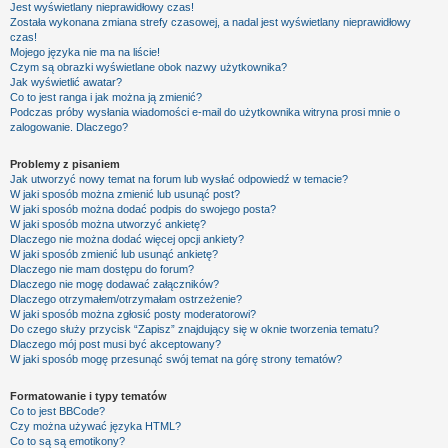
Jest wyświetlany nieprawidłowy czas!
Została wykonana zmiana strefy czasowej, a nadal jest wyświetlany nieprawidłowy
czas!
Mojego języka nie ma na liście!
Czym są obrazki wyświetlane obok nazwy użytkownika?
Jak wyświetlić awatar?
Co to jest ranga i jak można ją zmienić?
Podczas próby wysłania wiadomości e-mail do użytkownika witryna prosi mnie o
zalogowanie. Dlaczego?
Problemy z pisaniem
Jak utworzyć nowy temat na forum lub wysłać odpowiedź w temacie?
W jaki sposób można zmienić lub usunąć post?
W jaki sposób można dodać podpis do swojego posta?
W jaki sposób można utworzyć ankietę?
Dlaczego nie można dodać więcej opcji ankiety?
W jaki sposób zmienić lub usunąć ankietę?
Dlaczego nie mam dostępu do forum?
Dlaczego nie mogę dodawać załączników?
Dlaczego otrzymałem/otrzymałam ostrzeżenie?
W jaki sposób można zgłosić posty moderatorowi?
Do czego służy przycisk “Zapisz” znajdujący się w oknie tworzenia tematu?
Dlaczego mój post musi być akceptowany?
W jaki sposób mogę przesunąć swój temat na górę strony tematów?
Formatowanie i typy tematów
Co to jest BBCode?
Czy można używać języka HTML?
Co to są są emotikony?