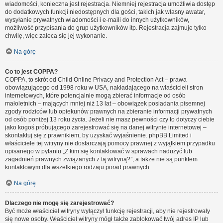
wiadomości, konieczna jest rejestracja. Niemniej rejestracja umożliwia dostęp
do dodatkowych funkcji niedostępnych dla gości, takich jak własny awatar,
wysyłanie prywatnych wiadomości i e-maili do innych użytkowników,
możliwość przypisania do grup użytkowników itp. Rejestracja zajmuje tylko
chwilę, więc zaleca się jej wykonanie.
Na górę
Co to jest COPPA?
COPPA, to skrót od Child Online Privacy and Protection Act – prawa
obowiązującego od 1998 roku w USA, nakładającego na właścicieli stron
internetowych, które potencjalnie mogą zbierać informacje od osób
małoletnich – mających mniej niż 13 lat – obowiązek posiadania pisemnej
zgody rodziców lub opiekunów prawnych na zbieranie informacji prywatnych
od osób poniżej 13 roku życia. Jeżeli nie masz pewności czy to dotyczy ciebie
jako kogoś próbującego zarejestrować się na danej witrynie internetowej –
skontaktuj się z prawnikiem, by uzyskać wyjaśnienie. phpBB Limited i
właściciele tej witryny nie dostarczają pomocy prawnej z wyjątkiem przypadku
opisanego w pytaniu „Z kim się kontaktować w sprawach nadużyć lub
zagadnień prawnych związanych z tą witryną?”, a także nie są punktem
kontaktowym dla wszelkiego rodzaju porad prawnych.
Na górę
Dlaczego nie mogę się zarejestrować?
Być może właściciel witryny wyłączył funkcję rejestracji, aby nie rejestrowały
się nowe osoby. Właściciel witryny mógł także zablokować twój adres IP lub