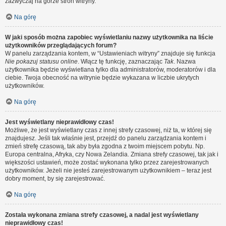
zazwyczaj na górze stron witryny.
Na górę
W jaki sposób można zapobiec wyświetlaniu nazwy użytkownika na liście
użytkowników przeglądających forum?
W panelu zarządzania kontem, w “Ustawieniach witryny” znajduje się funkcja
Nie pokazuj statusu online
. Włącz tę funkcję, zaznaczając
Tak
. Nazwa
użytkownika będzie wyświetlana tylko dla administratorów, moderatorów i dla
ciebie. Twoja obecność na witrynie będzie wykazana w liczbie ukrytych
użytkowników.
Na górę
Jest wyświetlany nieprawidłowy czas!
Możliwe, że jest wyświetlany czas z innej strefy czasowej, niż ta, w której się
znajdujesz. Jeśli tak właśnie jest, przejdź do panelu zarządzania kontem i
zmień strefę czasową, tak aby była zgodna z twoim miejscem pobytu. Np.
Europa centralna, Afryka, czy Nowa Zelandia. Zmiana strefy czasowej, tak jak i
większości ustawień, może zostać wykonana tylko przez zarejestrowanych
użytkowników. Jeżeli nie jesteś zarejestrowanym użytkownikiem – teraz jest
dobry moment, by się zarejestrować.
Na górę
Została wykonana zmiana strefy czasowej, a nadal jest wyświetlany
nieprawidłowy czas!