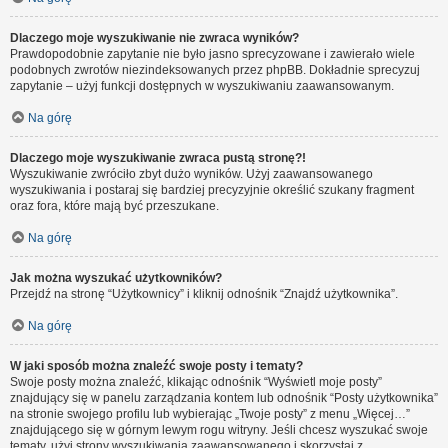
Dlaczego moje wyszukiwanie nie zwraca wyników?
Prawdopodobnie zapytanie nie było jasno sprecyzowane i zawierało wiele
podobnych zwrotów niezindeksowanych przez phpBB. Dokładnie sprecyzuj
zapytanie – użyj funkcji dostępnych w wyszukiwaniu zaawansowanym.
Na górę
Dlaczego moje wyszukiwanie zwraca pustą stronę?!
Wyszukiwanie zwróciło zbyt dużo wyników. Użyj zaawansowanego
wyszukiwania i postaraj się bardziej precyzyjnie określić szukany fragment
oraz fora, które mają być przeszukane.
Na górę
Jak można wyszukać użytkowników?
Przejdź na stronę “Użytkownicy” i kliknij odnośnik “Znajdź użytkownika”.
Na górę
W jaki sposób można znaleźć swoje posty i tematy?
Swoje posty można znaleźć, klikając odnośnik “Wyświetl moje posty”
znajdujący się w panelu zarządzania kontem lub odnośnik “Posty użytkownika”
na stronie swojego profilu lub wybierając „Twoje posty” z menu „Więcej…”
znajdującego się w górnym lewym rogu witryny. Jeśli chcesz wyszukać swoje
tematy, użyj strony wyszukiwania zaawansowanego i skorzystaj z