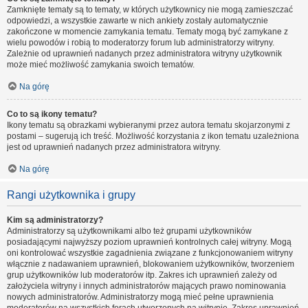
Zamknięte tematy są to tematy, w których użytkownicy nie mogą zamieszczać
odpowiedzi, a wszystkie zawarte w nich ankiety zostały automatycznie
zakończone w momencie zamykania tematu. Tematy mogą być zamykane z
wielu powodów i robią to moderatorzy forum lub administratorzy witryny.
Zależnie od uprawnień nadanych przez administratora witryny użytkownik
może mieć możliwość zamykania swoich tematów.
Na górę
Co to są ikony tematu?
Ikony tematu są obrazkami wybieranymi przez autora tematu skojarzonymi z
postami – sugerują ich treść. Możliwość korzystania z ikon tematu uzależniona
jest od uprawnień nadanych przez administratora witryny.
Na górę
Rangi użytkownika i grupy
Kim są administratorzy?
Administratorzy są użytkownikami albo też grupami użytkowników
posiadającymi najwyższy poziom uprawnień kontrolnych całej witryny. Mogą
oni kontrolować wszystkie zagadnienia związane z funkcjonowaniem witryny
włącznie z nadawaniem uprawnień, blokowaniem użytkowników, tworzeniem
grup użytkowników lub moderatorów itp. Zakres ich uprawnień zależy od
założyciela witryny i innych administratorów mających prawo nominowania
nowych administratorów. Administratorzy mogą mieć pełne uprawnienia