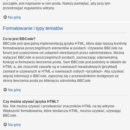
początek, jest napisanie w nim posta. Należy pamiętać, aby przy tym
przestrzegać regulaminu witryny.
Na górę
Formatowanie i typy tematów
Co to jest BBCode?
BBCode jest specjalną implementacją języka HTML, która daje lepszą kontrolę
formatowania poszczególnych elementów w postach. Używanie BBCode na
forum jest uzależnione od ustawień określanych przez administratora. Można
wyłączyć BBCode w poszczególnych postach, zaznaczając odpowiednią
funkcję w formularzu tworzenia posta. Sam BBCode jest podobny w składni do
HTML-a, ale znaczniki zawarte są w nawiasach kwadratowych [przykład]
zamiast w używanych w HTML-u nawiasach ostrych <przykład>. Aby uzyskać
więcej informacji o BBCode, zapoznaj się z przewodnikiem dostępnym ze
strony tworzenia posta po kliknięciu odnośnika
BBCode
.
Na górę
Czy można używać języka HTML?
Nie. Nie można używać i przetwarzać znaczników HTML na tej witrynie.
Większość formatowania, które dostarcza HTML, można uzyskać, używając
BBCode.
Na górę