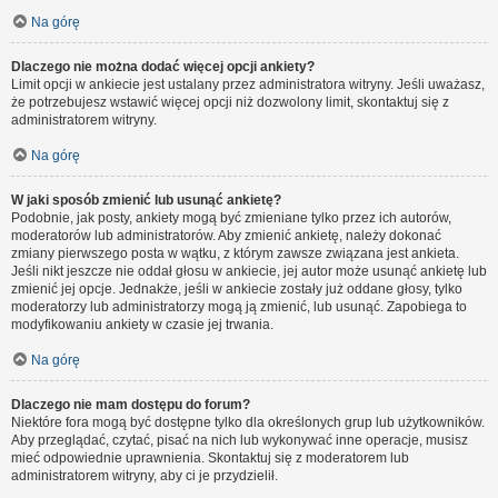
Na górę
Dlaczego nie można dodać więcej opcji ankiety?
Limit opcji w ankiecie jest ustalany przez administratora witryny. Jeśli uważasz,
że potrzebujesz wstawić więcej opcji niż dozwolony limit, skontaktuj się z
administratorem witryny.
Na górę
W jaki sposób zmienić lub usunąć ankietę?
Podobnie, jak posty, ankiety mogą być zmieniane tylko przez ich autorów,
moderatorów lub administratorów. Aby zmienić ankietę, należy dokonać
zmiany pierwszego posta w wątku, z którym zawsze związana jest ankieta.
Jeśli nikt jeszcze nie oddał głosu w ankiecie, jej autor może usunąć ankietę lub
zmienić jej opcje. Jednakże, jeśli w ankiecie zostały już oddane głosy, tylko
moderatorzy lub administratorzy mogą ją zmienić, lub usunąć. Zapobiega to
modyfikowaniu ankiety w czasie jej trwania.
Na górę
Dlaczego nie mam dostępu do forum?
Niektóre fora mogą być dostępne tylko dla określonych grup lub użytkowników.
Aby przeglądać, czytać, pisać na nich lub wykonywać inne operacje, musisz
mieć odpowiednie uprawnienia. Skontaktuj się z moderatorem lub
administratorem witryny, aby ci je przydzielił.