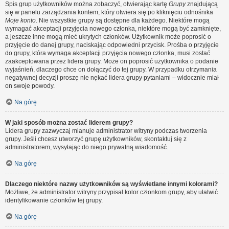
Spis grup użytkowników można zobaczyć, otwierając kartę
Grupy
znajdującą
się w panelu zarządzania kontem, który otwiera się po kliknięciu odnośnika
Moje konto
. Nie wszystkie grupy są dostępne dla każdego. Niektóre mogą
wymagać akceptacji przyjęcia nowego członka, niektóre mogą być zamknięte,
a jeszcze inne mogą mieć ukrytych członków. Użytkownik może poprosić o
przyjęcie do danej grupy, naciskając odpowiedni przycisk. Prośba o przyjęcie
do grupy, która wymaga akceptacji przyjęcia nowego członka, musi zostać
zaakceptowana przez lidera grupy. Może on poprosić użytkownika o podanie
wyjaśnień, dlaczego chce on dołączyć do tej grupy. W przypadku otrzymania
negatywnej decyzji proszę nie nękać lidera grupy pytaniami – widocznie miał
on swoje powody.
Na górę
W jaki sposób można zostać liderem grupy?
Lidera grupy zazwyczaj mianuje administrator witryny podczas tworzenia
grupy. Jeśli chcesz utworzyć grupę użytkowników, skontaktuj się z
administratorem, wysyłając do niego prywatną wiadomość.
Na górę
Dlaczego niektóre nazwy użytkowników są wyświetlane innymi kolorami?
Możliwe, że administrator witryny przypisał kolor członkom grupy, aby ułatwić
identyfikowanie członków tej grupy.
Na górę