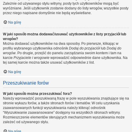
Zależnie od używanego stylu witryny, posty tych użytkowników mogą być
wyróżniane. Jeśli użytkownik zostanie dodany do listy wrogów, wszystkie posty
przez niego napisane domyślnie nie będą wyświetlane.
Na górę
W jaki sposób można dodawać/usuwać użytkowników z listy przyjaciół lub
wrogów?
Można dodawać użytkowników na dwa sposoby. Po pierwsze, klikając w
profilu wybranego użytkownika odnośnik
Dodaj do przyjaciół
lub
Dodaj do
wrogów
. Po drugie, przejść do panelu zarządzania swoim kontem i tam na
karcie
Przyjaciele i wrogowie
wprowadzić odpowiednie dane użytkownika. Na
tej samej karcie można także usuwać użytkowników z list.
Na górę
Przeszukiwanie forów
W jaki sposób można przeszukiwać fora?
Należy wprowadzić poszukiwaną frazę w pole wyszukiwania znajdujące się na
stronie wykazu forów, a także stronach forów i tematów. W celu uzyskania
zaawansowanych funkcji wyszukiwania należy kliknąć odnośnik
“Wyszukiwanie zaawansowane” dostępny na wszystkich stronach witryny.
Rozmieszczenie elementów sterujących mechanizmem wyszukiwania może
zależeć od używanego stylu.
Na górę