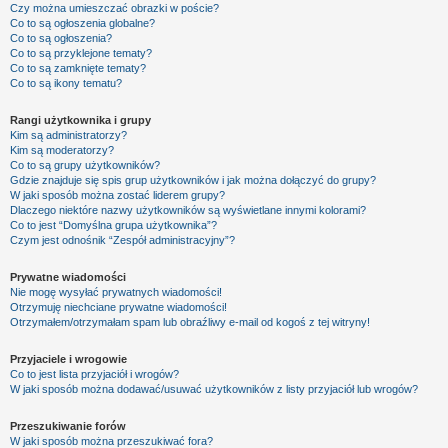
Czy można umieszczać obrazki w poście?
Co to są ogłoszenia globalne?
Co to są ogłoszenia?
Co to są przyklejone tematy?
Co to są zamknięte tematy?
Co to są ikony tematu?
Rangi użytkownika i grupy
Kim są administratorzy?
Kim są moderatorzy?
Co to są grupy użytkowników?
Gdzie znajduje się spis grup użytkowników i jak można dołączyć do grupy?
W jaki sposób można zostać liderem grupy?
Dlaczego niektóre nazwy użytkowników są wyświetlane innymi kolorami?
Co to jest “Domyślna grupa użytkownika”?
Czym jest odnośnik “Zespół administracyjny”?
Prywatne wiadomości
Nie mogę wysyłać prywatnych wiadomości!
Otrzymuję niechciane prywatne wiadomości!
Otrzymałem/otrzymałam spam lub obraźliwy e-mail od kogoś z tej witryny!
Przyjaciele i wrogowie
Co to jest lista przyjaciół i wrogów?
W jaki sposób można dodawać/usuwać użytkowników z listy przyjaciół lub wrogów?
Przeszukiwanie forów
W jaki sposób można przeszukiwać fora?