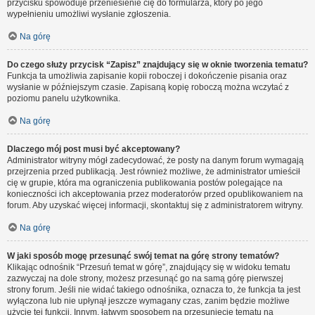
przycisku spowoduje przeniesienie cię do formularza, który po jego
wypełnieniu umożliwi wysłanie zgłoszenia.
Na górę
Do czego służy przycisk “Zapisz” znajdujący się w oknie tworzenia tematu?
Funkcja ta umożliwia zapisanie kopii roboczej i dokończenie pisania oraz
wysłanie w późniejszym czasie. Zapisaną kopię roboczą można wczytać z
poziomu panelu użytkownika.
Na górę
Dlaczego mój post musi być akceptowany?
Administrator witryny mógł zadecydować, że posty na danym forum wymagają
przejrzenia przed publikacją. Jest również możliwe, że administrator umieścił
cię w grupie, która ma ograniczenia publikowania postów polegające na
konieczności ich akceptowania przez moderatorów przed opublikowaniem na
forum. Aby uzyskać więcej informacji, skontaktuj się z administratorem witryny.
Na górę
W jaki sposób mogę przesunąć swój temat na górę strony tematów?
Klikając odnośnik “Przesuń temat w górę”, znajdujący się w widoku tematu
zazwyczaj na dole strony, możesz przesunąć go na samą górę pierwszej
strony forum. Jeśli nie widać takiego odnośnika, oznacza to, że funkcja ta jest
wyłączona lub nie upłynął jeszcze wymagany czas, zanim będzie możliwe
użycie tej funkcji. Innym, łatwym sposobem na przesunięcie tematu na