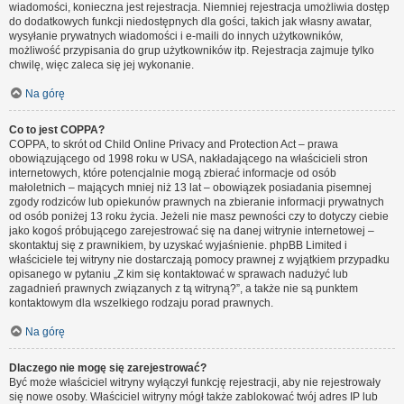
wiadomości, konieczna jest rejestracja. Niemniej rejestracja umożliwia dostęp
do dodatkowych funkcji niedostępnych dla gości, takich jak własny awatar,
wysyłanie prywatnych wiadomości i e-maili do innych użytkowników,
możliwość przypisania do grup użytkowników itp. Rejestracja zajmuje tylko
chwilę, więc zaleca się jej wykonanie.
Na górę
Co to jest COPPA?
COPPA, to skrót od Child Online Privacy and Protection Act – prawa
obowiązującego od 1998 roku w USA, nakładającego na właścicieli stron
internetowych, które potencjalnie mogą zbierać informacje od osób
małoletnich – mających mniej niż 13 lat – obowiązek posiadania pisemnej
zgody rodziców lub opiekunów prawnych na zbieranie informacji prywatnych
od osób poniżej 13 roku życia. Jeżeli nie masz pewności czy to dotyczy ciebie
jako kogoś próbującego zarejestrować się na danej witrynie internetowej –
skontaktuj się z prawnikiem, by uzyskać wyjaśnienie. phpBB Limited i
właściciele tej witryny nie dostarczają pomocy prawnej z wyjątkiem przypadku
opisanego w pytaniu „Z kim się kontaktować w sprawach nadużyć lub
zagadnień prawnych związanych z tą witryną?”, a także nie są punktem
kontaktowym dla wszelkiego rodzaju porad prawnych.
Na górę
Dlaczego nie mogę się zarejestrować?
Być może właściciel witryny wyłączył funkcję rejestracji, aby nie rejestrowały
się nowe osoby. Właściciel witryny mógł także zablokować twój adres IP lub