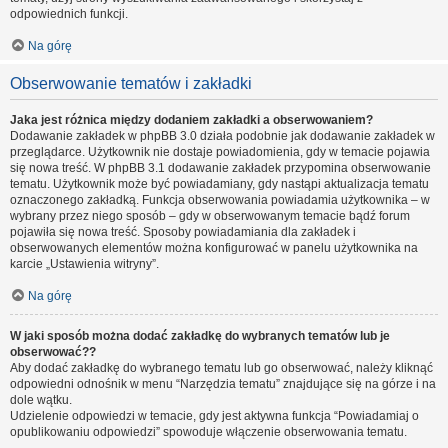
odpowiednich funkcji.
Na górę
Obserwowanie tematów i zakładki
Jaka jest różnica między dodaniem zakładki a obserwowaniem?
Dodawanie zakładek w phpBB 3.0 działa podobnie jak dodawanie zakładek w
przeglądarce. Użytkownik nie dostaje powiadomienia, gdy w temacie pojawia
się nowa treść. W phpBB 3.1 dodawanie zakładek przypomina obserwowanie
tematu. Użytkownik może być powiadamiany, gdy nastąpi aktualizacja tematu
oznaczonego zakładką. Funkcja obserwowania powiadamia użytkownika – w
wybrany przez niego sposób – gdy w obserwowanym temacie bądź forum
pojawiła się nowa treść. Sposoby powiadamiania dla zakładek i
obserwowanych elementów można konfigurować w panelu użytkownika na
karcie „Ustawienia witryny”.
Na górę
W jaki sposób można dodać zakładkę do wybranych tematów lub je
obserwować??
Aby dodać zakładkę do wybranego tematu lub go obserwować, należy kliknąć
odpowiedni odnośnik w menu “Narzędzia tematu” znajdujące się na górze i na
dole wątku.
Udzielenie odpowiedzi w temacie, gdy jest aktywna funkcja “Powiadamiaj o
opublikowaniu odpowiedzi” spowoduje włączenie obserwowania tematu.