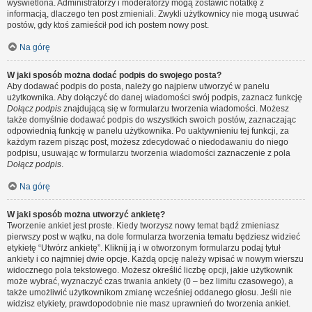
wyświetlona. Administratorzy i moderatorzy mogą zostawić notatkę z
informacją, dlaczego ten post zmieniali. Zwykli użytkownicy nie mogą usuwać
postów, gdy ktoś zamieścił pod ich postem nowy post.
Na górę
W jaki sposób można dodać podpis do swojego posta?
Aby dodawać podpis do posta, należy go najpierw utworzyć w panelu
użytkownika. Aby dołączyć do danej wiadomości swój podpis, zaznacz funkcję
Dołącz podpis
znajdującą się w formularzu tworzenia wiadomości. Możesz
także domyślnie dodawać podpis do wszystkich swoich postów, zaznaczając
odpowiednią funkcję w panelu użytkownika. Po uaktywnieniu tej funkcji, za
każdym razem pisząc post, możesz zdecydować o niedodawaniu do niego
podpisu, usuwając w formularzu tworzenia wiadomości zaznaczenie z pola
Dołącz podpis
.
Na górę
W jaki sposób można utworzyć ankietę?
Tworzenie ankiet jest proste. Kiedy tworzysz nowy temat bądź zmieniasz
pierwszy post w wątku, na dole formularza tworzenia tematu będziesz widzieć
etykietę “Utwórz ankietę”. Kliknij ją i w otworzonym formularzu podaj tytuł
ankiety i co najmniej dwie opcje. Każdą opcję należy wpisać w nowym wierszu
widocznego pola tekstowego. Możesz określić liczbę opcji, jakie użytkownik
może wybrać, wyznaczyć czas trwania ankiety (0 – bez limitu czasowego), a
także umożliwić użytkownikom zmianę wcześniej oddanego głosu. Jeśli nie
widzisz etykiety, prawdopodobnie nie masz uprawnień do tworzenia ankiet.