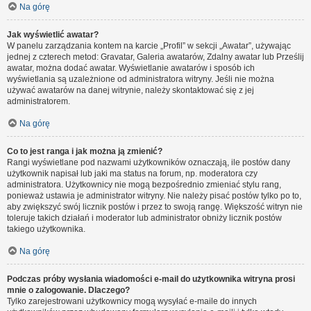
Na górę
Jak wyświetlić awatar?
W panelu zarządzania kontem na karcie „Profil” w sekcji „Awatar”, używając
jednej z czterech metod: Gravatar, Galeria awatarów, Zdalny awatar lub Prześlij
awatar, można dodać awatar. Wyświetlanie awatarów i sposób ich
wyświetlania są uzależnione od administratora witryny. Jeśli nie można
używać awatarów na danej witrynie, należy skontaktować się z jej
administratorem.
Na górę
Co to jest ranga i jak można ją zmienić?
Rangi wyświetlane pod nazwami użytkowników oznaczają, ile postów dany
użytkownik napisał lub jaki ma status na forum, np. moderatora czy
administratora. Użytkownicy nie mogą bezpośrednio zmieniać stylu rang,
ponieważ ustawia je administrator witryny. Nie należy pisać postów tylko po to,
aby zwiększyć swój licznik postów i przez to swoją rangę. Większość witryn nie
toleruje takich działań i moderator lub administrator obniży licznik postów
takiego użytkownika.
Na górę
Podczas próby wysłania wiadomości e-mail do użytkownika witryna prosi
mnie o zalogowanie. Dlaczego?
Tylko zarejestrowani użytkownicy mogą wysyłać e-maile do innych