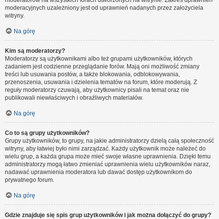
moderatorów na wszystkich forach utworzonych na witrynie. Zakres uprawnień
moderacyjnych uzależniony jest od uprawnień nadanych przez założyciela
witryny.
Na górę
Kim są moderatorzy?
Moderatorzy są użytkownikami albo też grupami użytkowników, których
zadaniem jest codzienne przeglądanie forów. Mają oni możliwość zmiany
treści lub usuwania postów, a także blokowania, odblokowywania,
przenoszenia, usuwania i dzielenia tematów na forum, które moderują. Z
reguły moderatorzy czuwają, aby użytkownicy pisali na temat oraz nie
publikowali niewłaściwych i obraźliwych materiałów.
Na górę
Co to są grupy użytkowników?
Grupy użytkowników, to grupy, na jakie administratorzy dzielą całą społeczność
witryny, aby łatwiej było nimi zarządzać. Każdy użytkownik może należeć do
wielu grup, a każda grupa może mieć swoje własne uprawnienia. Dzięki temu
administratorzy mogą łatwo zmieniać uprawnienia wielu użytkowników naraz,
nadawać uprawnienia moderatora lub dawać dostęp użytkownikom do
prywatnego forum.
Na górę
Gdzie znajduje się spis grup użytkowników i jak można dołączyć do grupy?