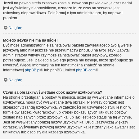
Jeżeli na pewno strefa czasowa została ustawiona prawidłowo, a czas nadal
jest wyświetlany nieprawidłowo, oznacza to, że czas na serwerze jest
ustawiony nieprawidłowo. Poinformuj o tym administratora, by naprawił
problem.
Na górę
Mojego języka nie ma na liście!
Być może administrator nie zainstalował pakietu zawierającego twoją wersję
językową albo nikt jeszcze nie przetłumaczył phpBB3 na twój język. Zapytaj
administratora witryny czy może zainstalować pakiet językowy, którego
potrzebujesz. Jeśli pakiet dla twojego języka nie istnieje, może spróbujesz go
utworzyć. Więcej informacji na ten temat można znaleźć na stronie
internetowej
phpBB.pl
® lub phpBB Limited
phpBB.com
®
Na górę
Czym są obrazki wyświetlane obok nazwy użytkownika?
Na stronie przeglądania postów, w miejscu, gdzie są wyświetlane informacje o
użytkowniku, mogą być wyświetlane dwa obrazki. Pierwszy obrazek jest
skojarzony z rangą użytkownika. W zależności od używanego stylu jest on w
formie gwiazdek, kwadracików lub kropek pokazujących, jak dużo postów
zostało napisanych przez użytkownika lub jaki jest jego status na tej witrynie.
Jest on wyświetlany poniżej nazwy użytkownika. Drugi, zazwyczaj większy
obrazek, wyświetlany powyżej nazwy użytkownika jest znany jako awatar i jest
unikatowy lub osobisty dla każdego użytkownika.