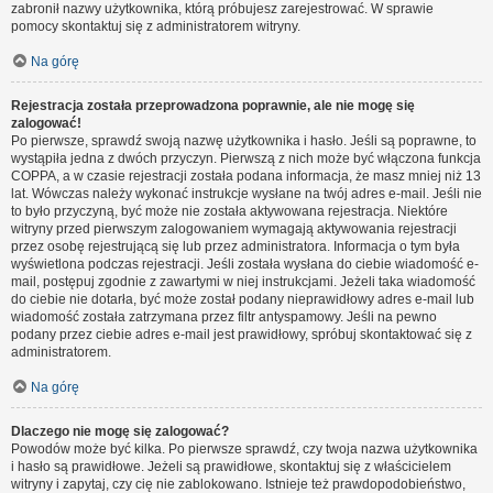
zabronił nazwy użytkownika, którą próbujesz zarejestrować. W sprawie
pomocy skontaktuj się z administratorem witryny.
Na górę
Rejestracja została przeprowadzona poprawnie, ale nie mogę się
zalogować!
Po pierwsze, sprawdź swoją nazwę użytkownika i hasło. Jeśli są poprawne, to
wystąpiła jedna z dwóch przyczyn. Pierwszą z nich może być włączona funkcja
COPPA, a w czasie rejestracji została podana informacja, że masz mniej niż 13
lat. Wówczas należy wykonać instrukcje wysłane na twój adres e-mail. Jeśli nie
to było przyczyną, być może nie została aktywowana rejestracja. Niektóre
witryny przed pierwszym zalogowaniem wymagają aktywowania rejestracji
przez osobę rejestrującą się lub przez administratora. Informacja o tym była
wyświetlona podczas rejestracji. Jeśli została wysłana do ciebie wiadomość e-
mail, postępuj zgodnie z zawartymi w niej instrukcjami. Jeżeli taka wiadomość
do ciebie nie dotarła, być może został podany nieprawidłowy adres e-mail lub
wiadomość została zatrzymana przez filtr antyspamowy. Jeśli na pewno
podany przez ciebie adres e-mail jest prawidłowy, spróbuj skontaktować się z
administratorem.
Na górę
Dlaczego nie mogę się zalogować?
Powodów może być kilka. Po pierwsze sprawdź, czy twoja nazwa użytkownika
i hasło są prawidłowe. Jeżeli są prawidłowe, skontaktuj się z właścicielem
witryny i zapytaj, czy cię nie zablokowano. Istnieje też prawdopodobieństwo,