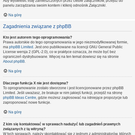
Aby wyświetlić listę zamieszczonych przez ciebie załączników, przejdź do
panelu zarządzania swoim kontem i kliknij odnośnik
Załączniki
.
Na górę
Zagadnienia związane z phpBB
Kto jest autorem tego oprogramowania?
Prawa autorskie do tego oprogramowania w jego niezmodyfikowanej formie,
ma
phpBB Limited
. Jest ono publikowane na licencji GNU General Public
License wersja 2 (GPL-2.0), co w praktyce oznacza, że może być bez
ograniczeń dystrybuowane. Więcej na ten temat dowiesz się na stronie
About phpBB
.
Na górę
Dlaczego funkcja X nie jest dostępna?
To oprogramowanie zostało stworzone i jest licencjonowane przez phpBB
Limited. Jeśli uważasz, że brakuje w nim jakiejś funkcji, przejdź na stronę
phpBB Ideas Centre
, gdzie możesz zagłosować na istniejące propozycje lub
zaproponować nowe funkcje.
Na górę
Z kim się kontaktować w sprawach nadużyć lub zagadnień prawnych
związanych z tą witryną?
W tych sprawach, należy skontaktować się z jednym z administratorów, których