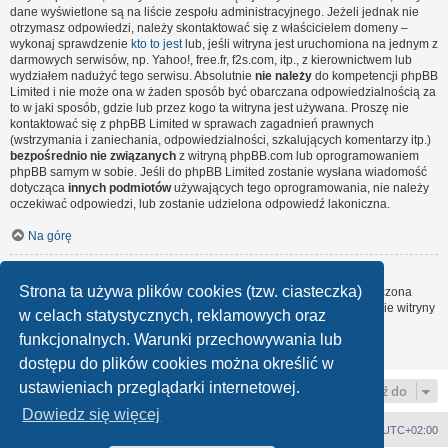
dane wyświetlone są na liście zespołu administracyjnego. Jeżeli jednak nie
otrzymasz odpowiedzi, należy skontaktować się z właścicielem domeny –
wykonaj sprawdzenie
kto to jest
lub, jeśli witryna jest uruchomiona na jednym z
darmowych serwisów, np. Yahoo!, free.fr, f2s.com, itp., z kierownictwem lub
wydziałem nadużyć tego serwisu. Absolutnie
nie należy
do kompetencji phpBB
Limited i nie może ona w żaden sposób być obarczana odpowiedzialnością za
to w jaki sposób, gdzie lub przez kogo ta witryna jest używana. Proszę nie
kontaktować się z phpBB Limited w sprawach zagadnień prawnych
(wstrzymania i zaniechania, odpowiedzialności, szkalujących komentarzy itp.)
bezpośrednio nie związanych
z witryną phpBB.com lub oprogramowaniem
phpBB samym w sobie. Jeśli do phpBB Limited zostanie wysłana wiadomość
dotycząca
innych podmiotów
używających tego oprogramowania, nie należy
oczekiwać odpowiedzi, lub zostanie udzielona odpowiedź lakoniczna.
Na górę
Jak nawiązać kontakt z administratorem witryny?
Strona ta używa plików cookies (tzw. ciasteczka)
Wszyscy użytkownicy witryny mogą używać – jeśli funkcja ta jest włączona
przez administratora witryny – formularza „Kontakt z nami”. Członkowie witryny
w celach statystycznych, reklamowych oraz
mogą także używać odnośnika „Zespół administracyjny”.
funkcjonalnych. Warunki przechowywania lub
Na górę
dostępu do plików cookies można określić w
ustawieniach przeglądarki internetowej.
Przejdź do
Dowiedz się więcej
Strona główna
Strefa czasowa
UTC+02:00