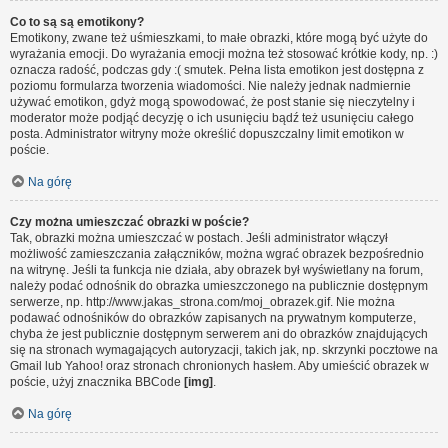
Co to są są emotikony?
Emotikony, zwane też uśmieszkami, to małe obrazki, które mogą być użyte do
wyrażania emocji. Do wyrażania emocji można też stosować krótkie kody, np. :)
oznacza radość, podczas gdy :( smutek. Pełna lista emotikon jest dostępna z
poziomu formularza tworzenia wiadomości. Nie należy jednak nadmiernie
używać emotikon, gdyż mogą spowodować, że post stanie się nieczytelny i
moderator może podjąć decyzję o ich usunięciu bądź też usunięciu całego
posta. Administrator witryny może określić dopuszczalny limit emotikon w
poście.
Na górę
Czy można umieszczać obrazki w poście?
Tak, obrazki można umieszczać w postach. Jeśli administrator włączył
możliwość zamieszczania załączników, można wgrać obrazek bezpośrednio
na witrynę. Jeśli ta funkcja nie działa, aby obrazek był wyświetlany na forum,
należy podać odnośnik do obrazka umieszczonego na publicznie dostępnym
serwerze, np. http://www.jakas_strona.com/moj_obrazek.gif. Nie można
podawać odnośników do obrazków zapisanych na prywatnym komputerze,
chyba że jest publicznie dostępnym serwerem ani do obrazków znajdujących
się na stronach wymagających autoryzacji, takich jak, np. skrzynki pocztowe na
Gmail lub Yahoo! oraz stronach chronionych hasłem. Aby umieścić obrazek w
poście, użyj znacznika BBCode
[img]
.
Na górę