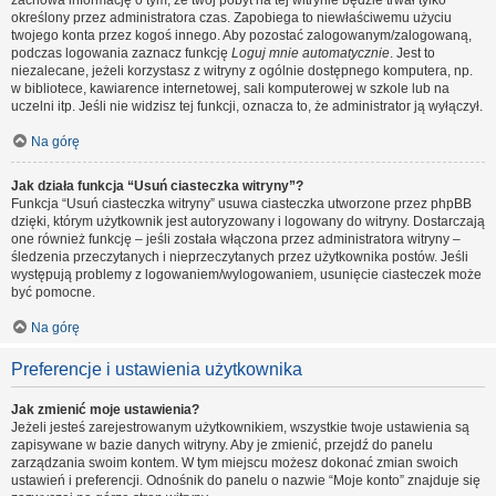
zachowa informację o tym, że twój pobyt na tej witrynie będzie trwał tylko
określony przez administratora czas. Zapobiega to niewłaściwemu użyciu
twojego konta przez kogoś innego. Aby pozostać zalogowanym/zalogowaną,
podczas logowania zaznacz funkcję
Loguj mnie automatycznie
. Jest to
niezalecane, jeżeli korzystasz z witryny z ogólnie dostępnego komputera, np.
w bibliotece, kawiarence internetowej, sali komputerowej w szkole lub na
uczelni itp. Jeśli nie widzisz tej funkcji, oznacza to, że administrator ją wyłączył.
Na górę
Jak działa funkcja “Usuń ciasteczka witryny”?
Funkcja “Usuń ciasteczka witryny” usuwa ciasteczka utworzone przez phpBB
dzięki, którym użytkownik jest autoryzowany i logowany do witryny. Dostarczają
one również funkcję – jeśli została włączona przez administratora witryny –
śledzenia przeczytanych i nieprzeczytanych przez użytkownika postów. Jeśli
występują problemy z logowaniem/wylogowaniem, usunięcie ciasteczek może
być pomocne.
Na górę
Preferencje i ustawienia użytkownika
Jak zmienić moje ustawienia?
Jeżeli jesteś zarejestrowanym użytkownikiem, wszystkie twoje ustawienia są
zapisywane w bazie danych witryny. Aby je zmienić, przejdź do panelu
zarządzania swoim kontem. W tym miejscu możesz dokonać zmian swoich
ustawień i preferencji. Odnośnik do panelu o nazwie “Moje konto” znajduje się