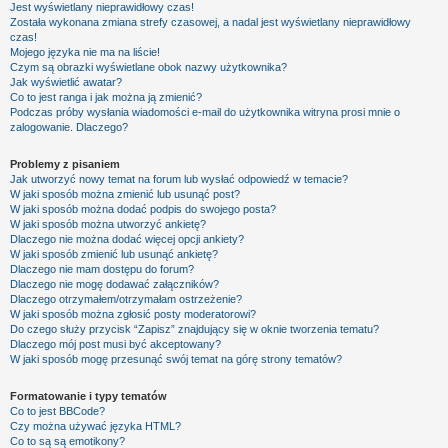
Jest wyświetlany nieprawidłowy czas!
Została wykonana zmiana strefy czasowej, a nadal jest wyświetlany nieprawidłowy
czas!
Mojego języka nie ma na liście!
Czym są obrazki wyświetlane obok nazwy użytkownika?
Jak wyświetlić awatar?
Co to jest ranga i jak można ją zmienić?
Podczas próby wysłania wiadomości e-mail do użytkownika witryna prosi mnie o
zalogowanie. Dlaczego?
Problemy z pisaniem
Jak utworzyć nowy temat na forum lub wysłać odpowiedź w temacie?
W jaki sposób można zmienić lub usunąć post?
W jaki sposób można dodać podpis do swojego posta?
W jaki sposób można utworzyć ankietę?
Dlaczego nie można dodać więcej opcji ankiety?
W jaki sposób zmienić lub usunąć ankietę?
Dlaczego nie mam dostępu do forum?
Dlaczego nie mogę dodawać załączników?
Dlaczego otrzymałem/otrzymałam ostrzeżenie?
W jaki sposób można zgłosić posty moderatorowi?
Do czego służy przycisk “Zapisz” znajdujący się w oknie tworzenia tematu?
Dlaczego mój post musi być akceptowany?
W jaki sposób mogę przesunąć swój temat na górę strony tematów?
Formatowanie i typy tematów
Co to jest BBCode?
Czy można używać języka HTML?
Co to są są emotikony?