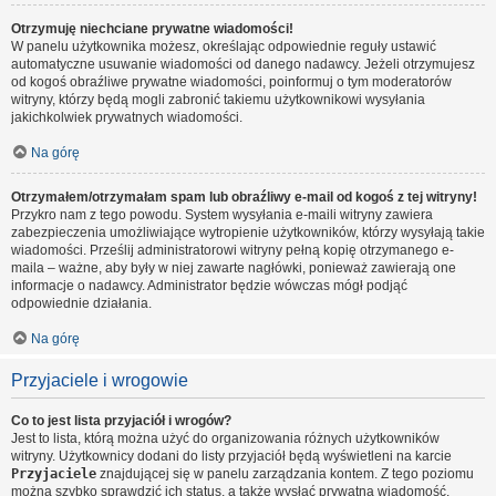
Otrzymuję niechciane prywatne wiadomości!
W panelu użytkownika możesz, określając odpowiednie reguły ustawić
automatyczne usuwanie wiadomości od danego nadawcy. Jeżeli otrzymujesz
od kogoś obraźliwe prywatne wiadomości, poinformuj o tym moderatorów
witryny, którzy będą mogli zabronić takiemu użytkownikowi wysyłania
jakichkolwiek prywatnych wiadomości.
Na górę
Otrzymałem/otrzymałam spam lub obraźliwy e-mail od kogoś z tej witryny!
Przykro nam z tego powodu. System wysyłania e-maili witryny zawiera
zabezpieczenia umożliwiające wytropienie użytkowników, którzy wysyłają takie
wiadomości. Prześlij administratorowi witryny pełną kopię otrzymanego e-
maila – ważne, aby były w niej zawarte nagłówki, ponieważ zawierają one
informacje o nadawcy. Administrator będzie wówczas mógł podjąć
odpowiednie działania.
Na górę
Przyjaciele i wrogowie
Co to jest lista przyjaciół i wrogów?
Jest to lista, którą można użyć do organizowania różnych użytkowników
witryny. Użytkownicy dodani do listy przyjaciół będą wyświetleni na karcie
Przyjaciele
znajdującej się w panelu zarządzania kontem. Z tego poziomu
można szybko sprawdzić ich status, a także wysłać prywatną wiadomość.