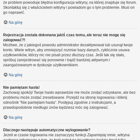
że problem powoduje błędna konfiguracja witryny, na której znajduje się forum.
Skontaktuj się z właścicielem witryny i powiadom go o tym problemie. Musi on
go naprawić.
Na górę
Rejestracja została dokonana jakiś czas temu, ale teraz nie mogę się
zalogować?!
Możliwe, że z jakiegoś powodu administrator dezaktywował lub usunął twoje
konto. Wiele witryn, aby zmniejszyć rozmiar bazy danych, cyklicznie usuwa
użytkowników, którzy nic nie pisali przez dłuższy czas. Jeśli tak się stało,
spróbuj zarejestrować się ponownie i bądź bardziej aktywnym i
zaangażowanym w dyskusje użytkownikiem.
Na górę
Nie pamiętam hasła!
Zachowaj spokój! Twoje hasło wprawdzie nie może zostać odzyskane, ale bez
problemu może zostać zresetowane. Przejdź na stronę logowania i kliknij
odnośnik “Nie pamiętam hasła”. Postępuj zgodnie z instrukcjami, a
prawdopodobnie niedługo znów będziesz móc się zalogować.
Na górę
Dlaczego następuje automatyczne wylogowanie?
Jeżeli w czasie logowania nie zaznaczysz funkcji
Zapamiętaj mnie
, witryna