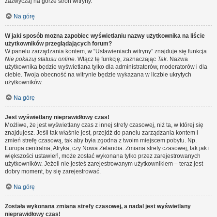
zazwyczaj na górze stron witryny.
Na górę
W jaki sposób można zapobiec wyświetlaniu nazwy użytkownika na liście
użytkowników przeglądających forum?
W panelu zarządzania kontem, w “Ustawieniach witryny” znajduje się funkcja
Nie pokazuj statusu online
. Włącz tę funkcję, zaznaczając
Tak
. Nazwa
użytkownika będzie wyświetlana tylko dla administratorów, moderatorów i dla
ciebie. Twoja obecność na witrynie będzie wykazana w liczbie ukrytych
użytkowników.
Na górę
Jest wyświetlany nieprawidłowy czas!
Możliwe, że jest wyświetlany czas z innej strefy czasowej, niż ta, w której się
znajdujesz. Jeśli tak właśnie jest, przejdź do panelu zarządzania kontem i
zmień strefę czasową, tak aby była zgodna z twoim miejscem pobytu. Np.
Europa centralna, Afryka, czy Nowa Zelandia. Zmiana strefy czasowej, tak jak i
większości ustawień, może zostać wykonana tylko przez zarejestrowanych
użytkowników. Jeżeli nie jesteś zarejestrowanym użytkownikiem – teraz jest
dobry moment, by się zarejestrować.
Na górę
Została wykonana zmiana strefy czasowej, a nadal jest wyświetlany
nieprawidłowy czas!