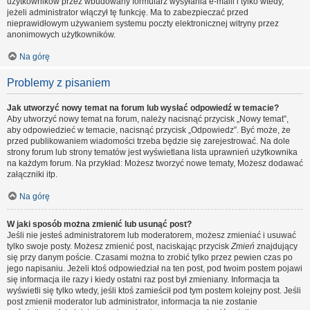
użytkowników przez wbudowany formularz wysyłania e-maili i tylko wtedy,
jeżeli administrator włączył tę funkcję. Ma to zabezpieczać przed
nieprawidłowym używaniem systemu poczty elektronicznej witryny przez
anonimowych użytkowników.
Na górę
Problemy z pisaniem
Jak utworzyć nowy temat na forum lub wysłać odpowiedź w temacie?
Aby utworzyć nowy temat na forum, należy nacisnąć przycisk „Nowy temat”,
aby odpowiedzieć w temacie, nacisnąć przycisk „Odpowiedz”. Być może, że
przed publikowaniem wiadomości trzeba będzie się zarejestrować. Na dole
strony forum lub strony tematów jest wyświetlana lista uprawnień użytkownika
na każdym forum. Na przykład: Możesz tworzyć nowe tematy, Możesz dodawać
załączniki itp.
Na górę
W jaki sposób można zmienić lub usunąć post?
Jeśli nie jesteś administratorem lub moderatorem, możesz zmieniać i usuwać
tylko swoje posty. Możesz zmienić post, naciskając przycisk
Zmień
znajdujący
się przy danym poście. Czasami można to zrobić tylko przez pewien czas po
jego napisaniu. Jeżeli ktoś odpowiedział na ten post, pod twoim postem pojawi
się informacja ile razy i kiedy ostatni raz post był zmieniany. Informacja ta
wyświetli się tylko wtedy, jeśli ktoś zamieścił pod tym postem kolejny post. Jeśli
post zmienił moderator lub administrator, informacja ta nie zostanie