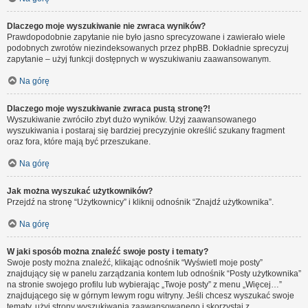
Dlaczego moje wyszukiwanie nie zwraca wyników?
Prawdopodobnie zapytanie nie było jasno sprecyzowane i zawierało wiele
podobnych zwrotów niezindeksowanych przez phpBB. Dokładnie sprecyzuj
zapytanie – użyj funkcji dostępnych w wyszukiwaniu zaawansowanym.
Na górę
Dlaczego moje wyszukiwanie zwraca pustą stronę?!
Wyszukiwanie zwróciło zbyt dużo wyników. Użyj zaawansowanego
wyszukiwania i postaraj się bardziej precyzyjnie określić szukany fragment
oraz fora, które mają być przeszukane.
Na górę
Jak można wyszukać użytkowników?
Przejdź na stronę “Użytkownicy” i kliknij odnośnik “Znajdź użytkownika”.
Na górę
W jaki sposób można znaleźć swoje posty i tematy?
Swoje posty można znaleźć, klikając odnośnik “Wyświetl moje posty”
znajdujący się w panelu zarządzania kontem lub odnośnik “Posty użytkownika”
na stronie swojego profilu lub wybierając „Twoje posty” z menu „Więcej…”
znajdującego się w górnym lewym rogu witryny. Jeśli chcesz wyszukać swoje
tematy, użyj strony wyszukiwania zaawansowanego i skorzystaj z