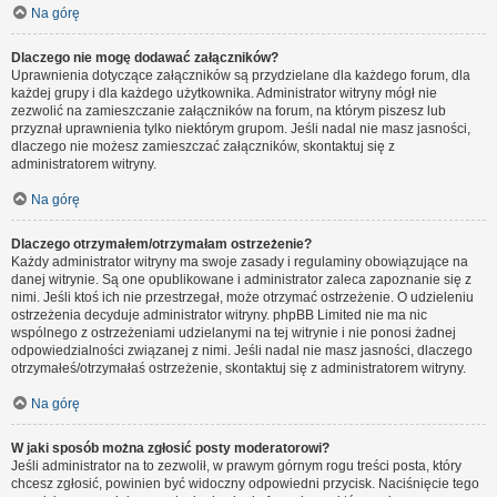
Na górę
Dlaczego nie mogę dodawać załączników?
Uprawnienia dotyczące załączników są przydzielane dla każdego forum, dla
każdej grupy i dla każdego użytkownika. Administrator witryny mógł nie
zezwolić na zamieszczanie załączników na forum, na którym piszesz lub
przyznał uprawnienia tylko niektórym grupom. Jeśli nadal nie masz jasności,
dlaczego nie możesz zamieszczać załączników, skontaktuj się z
administratorem witryny.
Na górę
Dlaczego otrzymałem/otrzymałam ostrzeżenie?
Każdy administrator witryny ma swoje zasady i regulaminy obowiązujące na
danej witrynie. Są one opublikowane i administrator zaleca zapoznanie się z
nimi. Jeśli ktoś ich nie przestrzegał, może otrzymać ostrzeżenie. O udzieleniu
ostrzeżenia decyduje administrator witryny. phpBB Limited nie ma nic
wspólnego z ostrzeżeniami udzielanymi na tej witrynie i nie ponosi żadnej
odpowiedzialności związanej z nimi. Jeśli nadal nie masz jasności, dlaczego
otrzymałeś/otrzymałaś ostrzeżenie, skontaktuj się z administratorem witryny.
Na górę
W jaki sposób można zgłosić posty moderatorowi?
Jeśli administrator na to zezwolił, w prawym górnym rogu treści posta, który
chcesz zgłosić, powinien być widoczny odpowiedni przycisk. Naciśnięcie tego