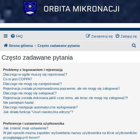
FAQ
Zarejestruj się
Zaloguj się
S
Strona główna
Często zadawane pytania
z
Często zadawane pytania
u
k
Problemy z logowaniem i rejestracją
Dlaczego w ogóle muszę się rejestrować?
a
Co to jest COPPA?
j
Dlaczego nie mogę się zarejestrować?
Rejestracja została przeprowadzona poprawnie, ale nie mogę się zalogować!
Dlaczego nie mogę się zalogować?
Rejestracja została dokonana jakiś czas temu, ale teraz nie mogę się zalogować?!
Nie pamiętam hasła!
Dlaczego następuje automatyczne wylogowanie?
Jak działa funkcja “Usuń ciasteczka witryny”?
Preferencje i ustawienia użytkownika
Jak zmienić moje ustawienia?
W jaki sposób można zapobiec wyświetlaniu nazwy użytkownika na liście użytkowników
przeglądających forum?