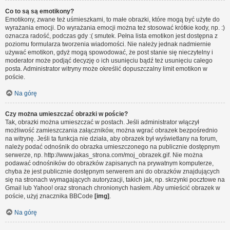
Co to są są emotikony?
Emotikony, zwane też uśmieszkami, to małe obrazki, które mogą być użyte do
wyrażania emocji. Do wyrażania emocji można też stosować krótkie kody, np. :)
oznacza radość, podczas gdy :( smutek. Pełna lista emotikon jest dostępna z
poziomu formularza tworzenia wiadomości. Nie należy jednak nadmiernie
używać emotikon, gdyż mogą spowodować, że post stanie się nieczytelny i
moderator może podjąć decyzję o ich usunięciu bądź też usunięciu całego
posta. Administrator witryny może określić dopuszczalny limit emotikon w
poście.
Na górę
Czy można umieszczać obrazki w poście?
Tak, obrazki można umieszczać w postach. Jeśli administrator włączył
możliwość zamieszczania załączników, można wgrać obrazek bezpośrednio
na witrynę. Jeśli ta funkcja nie działa, aby obrazek był wyświetlany na forum,
należy podać odnośnik do obrazka umieszczonego na publicznie dostępnym
serwerze, np. http://www.jakas_strona.com/moj_obrazek.gif. Nie można
podawać odnośników do obrazków zapisanych na prywatnym komputerze,
chyba że jest publicznie dostępnym serwerem ani do obrazków znajdujących
się na stronach wymagających autoryzacji, takich jak, np. skrzynki pocztowe na
Gmail lub Yahoo! oraz stronach chronionych hasłem. Aby umieścić obrazek w
poście, użyj znacznika BBCode
[img]
.
Na górę