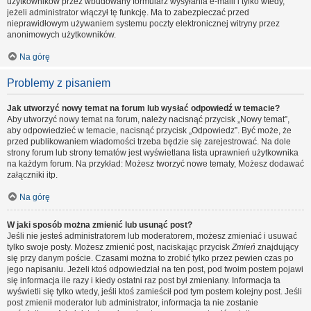
użytkowników przez wbudowany formularz wysyłania e-maili i tylko wtedy,
jeżeli administrator włączył tę funkcję. Ma to zabezpieczać przed
nieprawidłowym używaniem systemu poczty elektronicznej witryny przez
anonimowych użytkowników.
Na górę
Problemy z pisaniem
Jak utworzyć nowy temat na forum lub wysłać odpowiedź w temacie?
Aby utworzyć nowy temat na forum, należy nacisnąć przycisk „Nowy temat”,
aby odpowiedzieć w temacie, nacisnąć przycisk „Odpowiedz”. Być może, że
przed publikowaniem wiadomości trzeba będzie się zarejestrować. Na dole
strony forum lub strony tematów jest wyświetlana lista uprawnień użytkownika
na każdym forum. Na przykład: Możesz tworzyć nowe tematy, Możesz dodawać
załączniki itp.
Na górę
W jaki sposób można zmienić lub usunąć post?
Jeśli nie jesteś administratorem lub moderatorem, możesz zmieniać i usuwać
tylko swoje posty. Możesz zmienić post, naciskając przycisk
Zmień
znajdujący
się przy danym poście. Czasami można to zrobić tylko przez pewien czas po
jego napisaniu. Jeżeli ktoś odpowiedział na ten post, pod twoim postem pojawi
się informacja ile razy i kiedy ostatni raz post był zmieniany. Informacja ta
wyświetli się tylko wtedy, jeśli ktoś zamieścił pod tym postem kolejny post. Jeśli
post zmienił moderator lub administrator, informacja ta nie zostanie