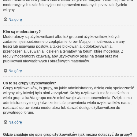
moderatorów na wszystkich forach utworzonych na witrynie. Zakres uprawnień
moderacyjnych uzależniony jest od uprawnień nadanych przez założyciela
witryny.
Na górę
Kim są moderatorzy?
Moderatorzy są użytkownikami albo też grupami użytkowników, których
zadaniem jest codzienne przeglądanie forów. Mają oni możliwość zmiany
treści lub usuwania postów, a także blokowania, odblokowywania,
przenoszenia, usuwania i dzielenia tematów na forum, które moderują. Z
reguły moderatorzy czuwają, aby użytkownicy pisali na temat oraz nie
publikowali niewłaściwych i obraźliwych materiałów.
Na górę
Co to są grupy użytkowników?
Grupy użytkowników, to grupy, na jakie administratorzy dzielą całą społeczność
witryny, aby łatwiej było nimi zarządzać. Każdy użytkownik może należeć do
wielu grup, a każda grupa może mieć swoje własne uprawnienia. Dzięki temu
administratorzy mogą łatwo zmieniać uprawnienia wielu użytkowników naraz,
nadawać uprawnienia moderatora lub dawać dostęp użytkownikom do
prywatnego forum.
Na górę
Gdzie znajduje się spis grup użytkowników i jak można dołączyć do grupy?