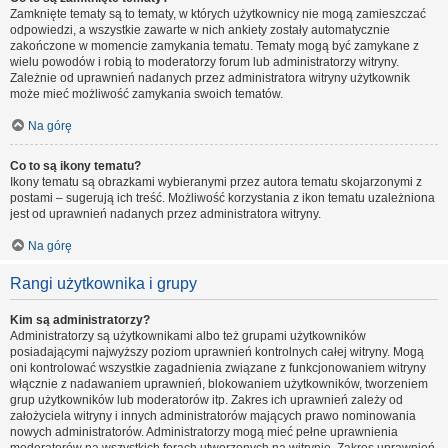
Zamknięte tematy są to tematy, w których użytkownicy nie mogą zamieszczać
odpowiedzi, a wszystkie zawarte w nich ankiety zostały automatycznie
zakończone w momencie zamykania tematu. Tematy mogą być zamykane z
wielu powodów i robią to moderatorzy forum lub administratorzy witryny.
Zależnie od uprawnień nadanych przez administratora witryny użytkownik
może mieć możliwość zamykania swoich tematów.
Na górę
Co to są ikony tematu?
Ikony tematu są obrazkami wybieranymi przez autora tematu skojarzonymi z
postami – sugerują ich treść. Możliwość korzystania z ikon tematu uzależniona
jest od uprawnień nadanych przez administratora witryny.
Na górę
Rangi użytkownika i grupy
Kim są administratorzy?
Administratorzy są użytkownikami albo też grupami użytkowników
posiadającymi najwyższy poziom uprawnień kontrolnych całej witryny. Mogą
oni kontrolować wszystkie zagadnienia związane z funkcjonowaniem witryny
włącznie z nadawaniem uprawnień, blokowaniem użytkowników, tworzeniem
grup użytkowników lub moderatorów itp. Zakres ich uprawnień zależy od
założyciela witryny i innych administratorów mających prawo nominowania
nowych administratorów. Administratorzy mogą mieć pełne uprawnienia