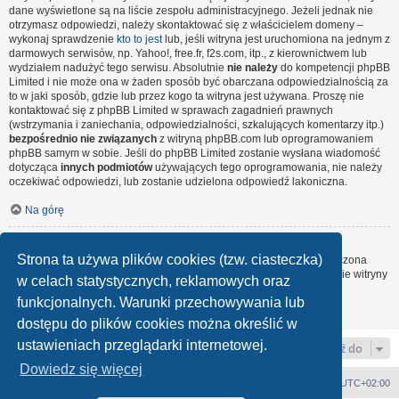
dane wyświetlone są na liście zespołu administracyjnego. Jeżeli jednak nie
otrzymasz odpowiedzi, należy skontaktować się z właścicielem domeny –
wykonaj sprawdzenie
kto to jest
lub, jeśli witryna jest uruchomiona na jednym z
darmowych serwisów, np. Yahoo!, free.fr, f2s.com, itp., z kierownictwem lub
wydziałem nadużyć tego serwisu. Absolutnie
nie należy
do kompetencji phpBB
Limited i nie może ona w żaden sposób być obarczana odpowiedzialnością za
to w jaki sposób, gdzie lub przez kogo ta witryna jest używana. Proszę nie
kontaktować się z phpBB Limited w sprawach zagadnień prawnych
(wstrzymania i zaniechania, odpowiedzialności, szkalujących komentarzy itp.)
bezpośrednio nie związanych
z witryną phpBB.com lub oprogramowaniem
phpBB samym w sobie. Jeśli do phpBB Limited zostanie wysłana wiadomość
dotycząca
innych podmiotów
używających tego oprogramowania, nie należy
oczekiwać odpowiedzi, lub zostanie udzielona odpowiedź lakoniczna.
Na górę
Jak nawiązać kontakt z administratorem witryny?
Strona ta używa plików cookies (tzw. ciasteczka)
Wszyscy użytkownicy witryny mogą używać – jeśli funkcja ta jest włączona
przez administratora witryny – formularza „Kontakt z nami”. Członkowie witryny
w celach statystycznych, reklamowych oraz
mogą także używać odnośnika „Zespół administracyjny”.
funkcjonalnych. Warunki przechowywania lub
Na górę
dostępu do plików cookies można określić w
ustawieniach przeglądarki internetowej.
Przejdź do
Dowiedz się więcej
Strona główna
Strefa czasowa
UTC+02:00