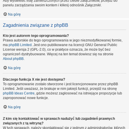
Aby wyświetlić listę zamieszczonych przez ciebie załączników, przejdź do
panelu zarządzania swoim kontem i kliknij odnośnik
Załączniki
.
Na górę
Zagadnienia związane z phpBB
Kto jest autorem tego oprogramowania?
Prawa autorskie do tego oprogramowania w jego niezmodyfikowanej formie,
ma
phpBB Limited
. Jest ono publikowane na licencji GNU General Public
License wersja 2 (GPL-2.0), co w praktyce oznacza, że może być bez
ograniczeń dystrybuowane. Więcej na ten temat dowiesz się na stronie
About phpBB
.
Na górę
Dlaczego funkcja X nie jest dostępna?
To oprogramowanie zostało stworzone i jest licencjonowane przez phpBB
Limited. Jeśli uważasz, że brakuje w nim jakiejś funkcji, przejdź na stronę
phpBB Ideas Centre
, gdzie możesz zagłosować na istniejące propozycje lub
zaproponować nowe funkcje.
Na górę
Z kim się kontaktować w sprawach nadużyć lub zagadnień prawnych
związanych z tą witryną?
W tych sprawach, należy skontaktować się z jednym z administratorów, których