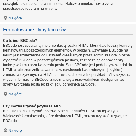
początek, jest napisanie w nim posta. Należy pamiętać, aby przy tym
przestrzegać regulaminu witryny.
Na górę
Formatowanie i typy tematów
Co to jest BBCode?
BBCode jest specjalną implementacją języka HTML, która daje lepszą kontrolę
formatowania poszczególnych elementów w postach. Używanie BBCode na
forum jest uzależnione od ustawień określanych przez administratora. Można
wyłączyć BBCode w poszczególnych postach, zaznaczając odpowiednią
funkcję w formularzu tworzenia posta. Sam BBCode jest podobny w składni do
HTML-a, ale znaczniki zawarte są w nawiasach kwadratowych [przykład]
zamiast w używanych w HTML-u nawiasach ostrych <przykład>. Aby uzyskać
więcej informacji o BBCode, zapoznaj się z przewodnikiem dostępnym ze
strony tworzenia posta po kliknięciu odnośnika
BBCode
.
Na górę
Czy można używać języka HTML?
Nie. Nie można używać i przetwarzać znaczników HTML na tej witrynie.
Większość formatowania, które dostarcza HTML, można uzyskać, używając
BBCode.
Na górę