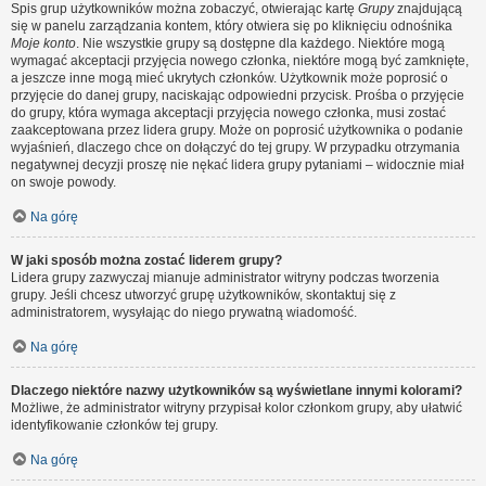
Spis grup użytkowników można zobaczyć, otwierając kartę
Grupy
znajdującą
się w panelu zarządzania kontem, który otwiera się po kliknięciu odnośnika
Moje konto
. Nie wszystkie grupy są dostępne dla każdego. Niektóre mogą
wymagać akceptacji przyjęcia nowego członka, niektóre mogą być zamknięte,
a jeszcze inne mogą mieć ukrytych członków. Użytkownik może poprosić o
przyjęcie do danej grupy, naciskając odpowiedni przycisk. Prośba o przyjęcie
do grupy, która wymaga akceptacji przyjęcia nowego członka, musi zostać
zaakceptowana przez lidera grupy. Może on poprosić użytkownika o podanie
wyjaśnień, dlaczego chce on dołączyć do tej grupy. W przypadku otrzymania
negatywnej decyzji proszę nie nękać lidera grupy pytaniami – widocznie miał
on swoje powody.
Na górę
W jaki sposób można zostać liderem grupy?
Lidera grupy zazwyczaj mianuje administrator witryny podczas tworzenia
grupy. Jeśli chcesz utworzyć grupę użytkowników, skontaktuj się z
administratorem, wysyłając do niego prywatną wiadomość.
Na górę
Dlaczego niektóre nazwy użytkowników są wyświetlane innymi kolorami?
Możliwe, że administrator witryny przypisał kolor członkom grupy, aby ułatwić
identyfikowanie członków tej grupy.
Na górę