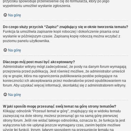
przycisku spowoduje przeniesienie cię do formularza, który po jego
wypełnieniu umożliwi wysłanie zgłoszenia.
Na górę
Do czego służy przycisk “Zapisz” znajdujący się w oknie tworzenia tematu?
Funkcja ta umożliwia zapisanie kopii roboczej i dokończenie pisania oraz
wysłanie w późniejszym czasie. Zapisaną kopię roboczą można wczytać z
poziomu panelu użytkownika.
Na górę
Dlaczego mój post musi być akceptowany?
Administrator witryny mógł zadecydować, że posty na danym forum wymagają
przejrzenia przed publikacją. Jest również możliwe, że administrator umieścił
cię w grupie, która ma ograniczenia publikowania postów polegające na
konieczności ich akceptowania przez moderatorów przed opublikowaniem na
forum. Aby uzyskać więcej informacji, skontaktuj się z administratorem witryny.
Na górę
W jaki sposób mogę przesunąć swój temat na górę strony tematów?
Klikając odnośnik “Przesuń temat w górę”, znajdujący się w widoku tematu
zazwyczaj na dole strony, możesz przesunąć go na samą górę pierwszej
strony forum. Jeśli nie widać takiego odnośnika, oznacza to, że funkcja ta jest
wyłączona lub nie upłynął jeszcze wymagany czas, zanim będzie możliwe
użycie tej funkcji. Innym, łatwym sposobem na przesunięcie tematu na