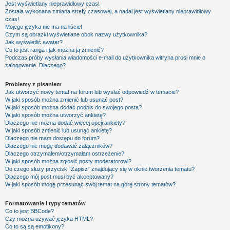
Jest wyświetlany nieprawidłowy czas!
Została wykonana zmiana strefy czasowej, a nadal jest wyświetlany nieprawidłowy
czas!
Mojego języka nie ma na liście!
Czym są obrazki wyświetlane obok nazwy użytkownika?
Jak wyświetlić awatar?
Co to jest ranga i jak można ją zmienić?
Podczas próby wysłania wiadomości e-mail do użytkownika witryna prosi mnie o
zalogowanie. Dlaczego?
Problemy z pisaniem
Jak utworzyć nowy temat na forum lub wysłać odpowiedź w temacie?
W jaki sposób można zmienić lub usunąć post?
W jaki sposób można dodać podpis do swojego posta?
W jaki sposób można utworzyć ankietę?
Dlaczego nie można dodać więcej opcji ankiety?
W jaki sposób zmienić lub usunąć ankietę?
Dlaczego nie mam dostępu do forum?
Dlaczego nie mogę dodawać załączników?
Dlaczego otrzymałem/otrzymałam ostrzeżenie?
W jaki sposób można zgłosić posty moderatorowi?
Do czego służy przycisk “Zapisz” znajdujący się w oknie tworzenia tematu?
Dlaczego mój post musi być akceptowany?
W jaki sposób mogę przesunąć swój temat na górę strony tematów?
Formatowanie i typy tematów
Co to jest BBCode?
Czy można używać języka HTML?
Co to są są emotikony?