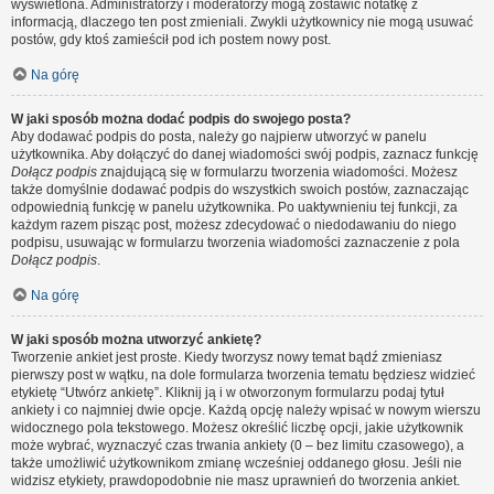
wyświetlona. Administratorzy i moderatorzy mogą zostawić notatkę z
informacją, dlaczego ten post zmieniali. Zwykli użytkownicy nie mogą usuwać
postów, gdy ktoś zamieścił pod ich postem nowy post.
Na górę
W jaki sposób można dodać podpis do swojego posta?
Aby dodawać podpis do posta, należy go najpierw utworzyć w panelu
użytkownika. Aby dołączyć do danej wiadomości swój podpis, zaznacz funkcję
Dołącz podpis
znajdującą się w formularzu tworzenia wiadomości. Możesz
także domyślnie dodawać podpis do wszystkich swoich postów, zaznaczając
odpowiednią funkcję w panelu użytkownika. Po uaktywnieniu tej funkcji, za
każdym razem pisząc post, możesz zdecydować o niedodawaniu do niego
podpisu, usuwając w formularzu tworzenia wiadomości zaznaczenie z pola
Dołącz podpis
.
Na górę
W jaki sposób można utworzyć ankietę?
Tworzenie ankiet jest proste. Kiedy tworzysz nowy temat bądź zmieniasz
pierwszy post w wątku, na dole formularza tworzenia tematu będziesz widzieć
etykietę “Utwórz ankietę”. Kliknij ją i w otworzonym formularzu podaj tytuł
ankiety i co najmniej dwie opcje. Każdą opcję należy wpisać w nowym wierszu
widocznego pola tekstowego. Możesz określić liczbę opcji, jakie użytkownik
może wybrać, wyznaczyć czas trwania ankiety (0 – bez limitu czasowego), a
także umożliwić użytkownikom zmianę wcześniej oddanego głosu. Jeśli nie
widzisz etykiety, prawdopodobnie nie masz uprawnień do tworzenia ankiet.