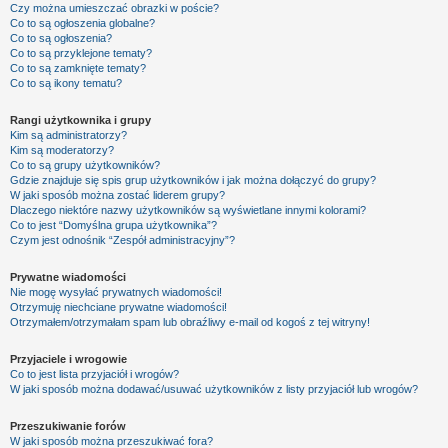
Czy można umieszczać obrazki w poście?
Co to są ogłoszenia globalne?
Co to są ogłoszenia?
Co to są przyklejone tematy?
Co to są zamknięte tematy?
Co to są ikony tematu?
Rangi użytkownika i grupy
Kim są administratorzy?
Kim są moderatorzy?
Co to są grupy użytkowników?
Gdzie znajduje się spis grup użytkowników i jak można dołączyć do grupy?
W jaki sposób można zostać liderem grupy?
Dlaczego niektóre nazwy użytkowników są wyświetlane innymi kolorami?
Co to jest “Domyślna grupa użytkownika”?
Czym jest odnośnik “Zespół administracyjny”?
Prywatne wiadomości
Nie mogę wysyłać prywatnych wiadomości!
Otrzymuję niechciane prywatne wiadomości!
Otrzymałem/otrzymałam spam lub obraźliwy e-mail od kogoś z tej witryny!
Przyjaciele i wrogowie
Co to jest lista przyjaciół i wrogów?
W jaki sposób można dodawać/usuwać użytkowników z listy przyjaciół lub wrogów?
Przeszukiwanie forów
W jaki sposób można przeszukiwać fora?