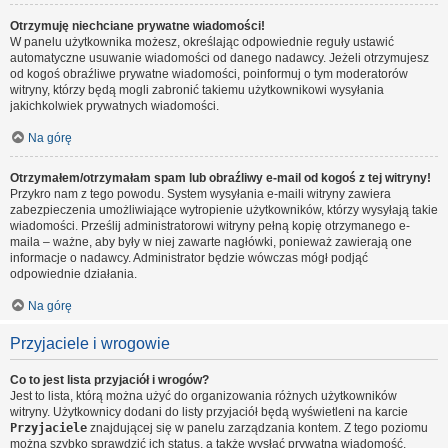
Otrzymuję niechciane prywatne wiadomości!
W panelu użytkownika możesz, określając odpowiednie reguły ustawić
automatyczne usuwanie wiadomości od danego nadawcy. Jeżeli otrzymujesz
od kogoś obraźliwe prywatne wiadomości, poinformuj o tym moderatorów
witryny, którzy będą mogli zabronić takiemu użytkownikowi wysyłania
jakichkolwiek prywatnych wiadomości.
Na górę
Otrzymałem/otrzymałam spam lub obraźliwy e-mail od kogoś z tej witryny!
Przykro nam z tego powodu. System wysyłania e-maili witryny zawiera
zabezpieczenia umożliwiające wytropienie użytkowników, którzy wysyłają takie
wiadomości. Prześlij administratorowi witryny pełną kopię otrzymanego e-
maila – ważne, aby były w niej zawarte nagłówki, ponieważ zawierają one
informacje o nadawcy. Administrator będzie wówczas mógł podjąć
odpowiednie działania.
Na górę
Przyjaciele i wrogowie
Co to jest lista przyjaciół i wrogów?
Jest to lista, którą można użyć do organizowania różnych użytkowników
witryny. Użytkownicy dodani do listy przyjaciół będą wyświetleni na karcie
Przyjaciele
znajdującej się w panelu zarządzania kontem. Z tego poziomu
można szybko sprawdzić ich status, a także wysłać prywatną wiadomość.