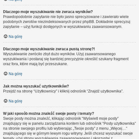
Dlaczego moje wyszukiwanie nie zwraca wyników?
Prawdopodobnie zapytanie nie było jasno sprecyzowane i zawierało wiele
podobnych zwrotów niezindeksowanych przez phpBB. Dokładnie sprecyzuj
zapytanie – użyj funkcji dostępnych w wyszukiwaniu zaawansowanym.
Na górę
Dlaczego moje wyszukiwanie zwraca pustą stronę?!
Wyszukiwanie zwróciło zbyt dużo wyników. Użyj zaawansowanego
wyszukiwania i postaraj się bardziej precyzyjnie określić szukany fragment
oraz fora, które mają być przeszukane.
Na górę
Jak można wyszukać użytkowników?
Przejdź na stronę “Użytkownicy” i kliknij odnośnik “Znajdź użytkownika”.
Na górę
W jaki sposób można znaleźć swoje posty i tematy?
Swoje posty można znaleźć, klikając odnośnik “Wyświetl moje posty”
znajdujący się w panelu zarządzania kontem lub odnośnik “Posty użytkownika”
na stronie swojego profilu lub wybierając „Twoje posty” z menu „Więcej…”
znajdującego się w górnym lewym rogu witryny. Jeśli chcesz wyszukać swoje
tematy, użyj strony wyszukiwania zaawansowanego i skorzystaj z