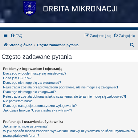
FAQ
Zarejestruj się
Zaloguj się
S
Strona główna
Często zadawane pytania
z
Często zadawane pytania
u
k
Problemy z logowaniem i rejestracją
Dlaczego w ogóle muszę się rejestrować?
a
Co to jest COPPA?
j
Dlaczego nie mogę się zarejestrować?
Rejestracja została przeprowadzona poprawnie, ale nie mogę się zalogować!
Dlaczego nie mogę się zalogować?
Rejestracja została dokonana jakiś czas temu, ale teraz nie mogę się zalogować?!
Nie pamiętam hasła!
Dlaczego następuje automatyczne wylogowanie?
Jak działa funkcja “Usuń ciasteczka witryny”?
Preferencje i ustawienia użytkownika
Jak zmienić moje ustawienia?
W jaki sposób można zapobiec wyświetlaniu nazwy użytkownika na liście użytkowników
przeglądających forum?