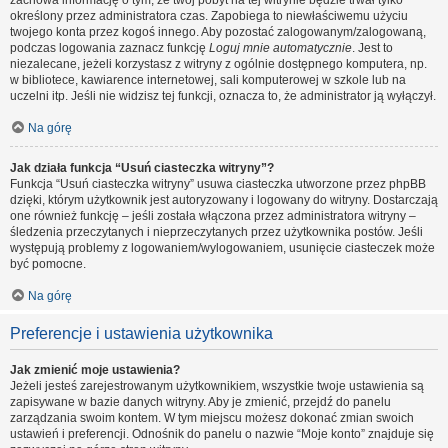
zachowa informację o tym, że twój pobyt na tej witrynie będzie trwał tylko
określony przez administratora czas. Zapobiega to niewłaściwemu użyciu
twojego konta przez kogoś innego. Aby pozostać zalogowanym/zalogowaną,
podczas logowania zaznacz funkcję
Loguj mnie automatycznie
. Jest to
niezalecane, jeżeli korzystasz z witryny z ogólnie dostępnego komputera, np.
w bibliotece, kawiarence internetowej, sali komputerowej w szkole lub na
uczelni itp. Jeśli nie widzisz tej funkcji, oznacza to, że administrator ją wyłączył.
Na górę
Jak działa funkcja “Usuń ciasteczka witryny”?
Funkcja “Usuń ciasteczka witryny” usuwa ciasteczka utworzone przez phpBB
dzięki, którym użytkownik jest autoryzowany i logowany do witryny. Dostarczają
one również funkcję – jeśli została włączona przez administratora witryny –
śledzenia przeczytanych i nieprzeczytanych przez użytkownika postów. Jeśli
występują problemy z logowaniem/wylogowaniem, usunięcie ciasteczek może
być pomocne.
Na górę
Preferencje i ustawienia użytkownika
Jak zmienić moje ustawienia?
Jeżeli jesteś zarejestrowanym użytkownikiem, wszystkie twoje ustawienia są
zapisywane w bazie danych witryny. Aby je zmienić, przejdź do panelu
zarządzania swoim kontem. W tym miejscu możesz dokonać zmian swoich
ustawień i preferencji. Odnośnik do panelu o nazwie “Moje konto” znajduje się