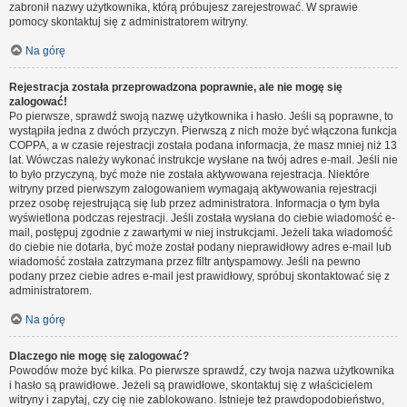
zabronił nazwy użytkownika, którą próbujesz zarejestrować. W sprawie
pomocy skontaktuj się z administratorem witryny.
Na górę
Rejestracja została przeprowadzona poprawnie, ale nie mogę się
zalogować!
Po pierwsze, sprawdź swoją nazwę użytkownika i hasło. Jeśli są poprawne, to
wystąpiła jedna z dwóch przyczyn. Pierwszą z nich może być włączona funkcja
COPPA, a w czasie rejestracji została podana informacja, że masz mniej niż 13
lat. Wówczas należy wykonać instrukcje wysłane na twój adres e-mail. Jeśli nie
to było przyczyną, być może nie została aktywowana rejestracja. Niektóre
witryny przed pierwszym zalogowaniem wymagają aktywowania rejestracji
przez osobę rejestrującą się lub przez administratora. Informacja o tym była
wyświetlona podczas rejestracji. Jeśli została wysłana do ciebie wiadomość e-
mail, postępuj zgodnie z zawartymi w niej instrukcjami. Jeżeli taka wiadomość
do ciebie nie dotarła, być może został podany nieprawidłowy adres e-mail lub
wiadomość została zatrzymana przez filtr antyspamowy. Jeśli na pewno
podany przez ciebie adres e-mail jest prawidłowy, spróbuj skontaktować się z
administratorem.
Na górę
Dlaczego nie mogę się zalogować?
Powodów może być kilka. Po pierwsze sprawdź, czy twoja nazwa użytkownika
i hasło są prawidłowe. Jeżeli są prawidłowe, skontaktuj się z właścicielem
witryny i zapytaj, czy cię nie zablokowano. Istnieje też prawdopodobieństwo,