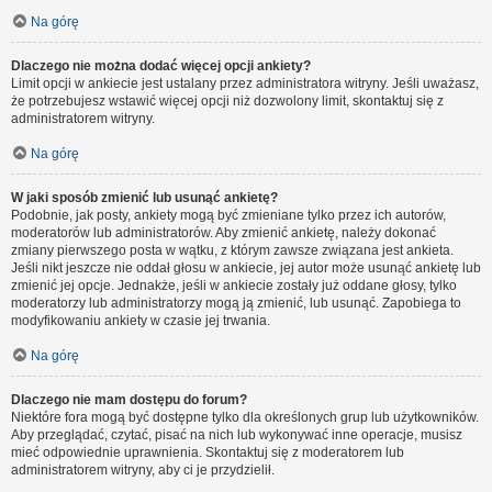
Na górę
Dlaczego nie można dodać więcej opcji ankiety?
Limit opcji w ankiecie jest ustalany przez administratora witryny. Jeśli uważasz,
że potrzebujesz wstawić więcej opcji niż dozwolony limit, skontaktuj się z
administratorem witryny.
Na górę
W jaki sposób zmienić lub usunąć ankietę?
Podobnie, jak posty, ankiety mogą być zmieniane tylko przez ich autorów,
moderatorów lub administratorów. Aby zmienić ankietę, należy dokonać
zmiany pierwszego posta w wątku, z którym zawsze związana jest ankieta.
Jeśli nikt jeszcze nie oddał głosu w ankiecie, jej autor może usunąć ankietę lub
zmienić jej opcje. Jednakże, jeśli w ankiecie zostały już oddane głosy, tylko
moderatorzy lub administratorzy mogą ją zmienić, lub usunąć. Zapobiega to
modyfikowaniu ankiety w czasie jej trwania.
Na górę
Dlaczego nie mam dostępu do forum?
Niektóre fora mogą być dostępne tylko dla określonych grup lub użytkowników.
Aby przeglądać, czytać, pisać na nich lub wykonywać inne operacje, musisz
mieć odpowiednie uprawnienia. Skontaktuj się z moderatorem lub
administratorem witryny, aby ci je przydzielił.