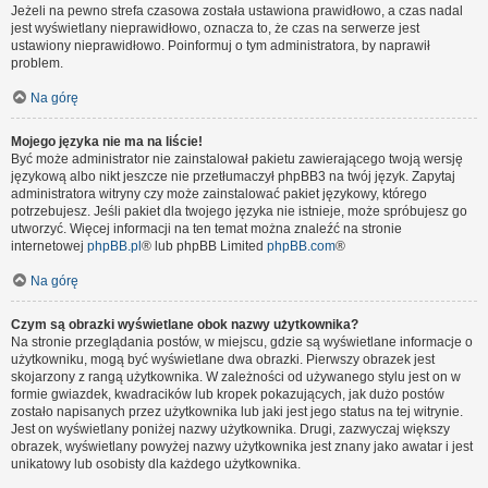
Jeżeli na pewno strefa czasowa została ustawiona prawidłowo, a czas nadal
jest wyświetlany nieprawidłowo, oznacza to, że czas na serwerze jest
ustawiony nieprawidłowo. Poinformuj o tym administratora, by naprawił
problem.
Na górę
Mojego języka nie ma na liście!
Być może administrator nie zainstalował pakietu zawierającego twoją wersję
językową albo nikt jeszcze nie przetłumaczył phpBB3 na twój język. Zapytaj
administratora witryny czy może zainstalować pakiet językowy, którego
potrzebujesz. Jeśli pakiet dla twojego języka nie istnieje, może spróbujesz go
utworzyć. Więcej informacji na ten temat można znaleźć na stronie
internetowej
phpBB.pl
® lub phpBB Limited
phpBB.com
®
Na górę
Czym są obrazki wyświetlane obok nazwy użytkownika?
Na stronie przeglądania postów, w miejscu, gdzie są wyświetlane informacje o
użytkowniku, mogą być wyświetlane dwa obrazki. Pierwszy obrazek jest
skojarzony z rangą użytkownika. W zależności od używanego stylu jest on w
formie gwiazdek, kwadracików lub kropek pokazujących, jak dużo postów
zostało napisanych przez użytkownika lub jaki jest jego status na tej witrynie.
Jest on wyświetlany poniżej nazwy użytkownika. Drugi, zazwyczaj większy
obrazek, wyświetlany powyżej nazwy użytkownika jest znany jako awatar i jest
unikatowy lub osobisty dla każdego użytkownika.