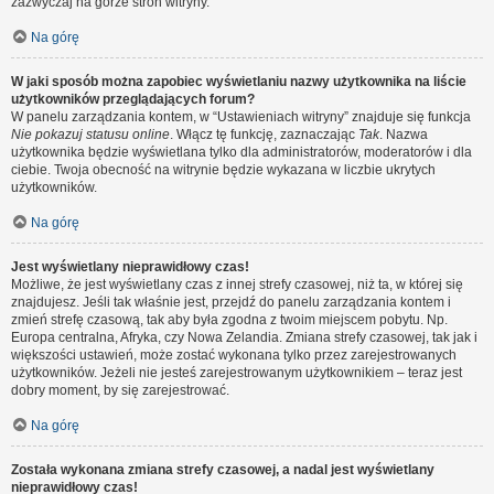
zazwyczaj na górze stron witryny.
Na górę
W jaki sposób można zapobiec wyświetlaniu nazwy użytkownika na liście
użytkowników przeglądających forum?
W panelu zarządzania kontem, w “Ustawieniach witryny” znajduje się funkcja
Nie pokazuj statusu online
. Włącz tę funkcję, zaznaczając
Tak
. Nazwa
użytkownika będzie wyświetlana tylko dla administratorów, moderatorów i dla
ciebie. Twoja obecność na witrynie będzie wykazana w liczbie ukrytych
użytkowników.
Na górę
Jest wyświetlany nieprawidłowy czas!
Możliwe, że jest wyświetlany czas z innej strefy czasowej, niż ta, w której się
znajdujesz. Jeśli tak właśnie jest, przejdź do panelu zarządzania kontem i
zmień strefę czasową, tak aby była zgodna z twoim miejscem pobytu. Np.
Europa centralna, Afryka, czy Nowa Zelandia. Zmiana strefy czasowej, tak jak i
większości ustawień, może zostać wykonana tylko przez zarejestrowanych
użytkowników. Jeżeli nie jesteś zarejestrowanym użytkownikiem – teraz jest
dobry moment, by się zarejestrować.
Na górę
Została wykonana zmiana strefy czasowej, a nadal jest wyświetlany
nieprawidłowy czas!