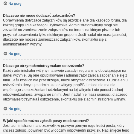
Na górę
Dlaczego nie mogę dodawać załączników?
Uprawnienia dotyczące załączników są przydzielane dla każdego forum, dla
każdej grupy i dla każdego użytkownika. Administrator witryny mógł nie
zezwolić na zamieszczanie załączników na forum, na którym piszesz lub
przyznał uprawnienia tylko niektórym grupom. Jeśli nadal nie masz jasności,
dlaczego nie możesz zamieszczać załączników, skontaktuj się z
administratorem witryny.
Na górę
Dlaczego otrzymałem/otrzymałam ostrzeżenie?
Każdy administrator witryny ma swoje zasady i regulaminy obowiązujące na
danej witrynie. Są one opublikowane i administrator zaleca zapoznanie się z
nimi. Jeśli ktoś ich nie przestrzegał, może otrzymać ostrzeżenie. O udzieleniu
ostrzeżenia decyduje administrator witryny. phpBB Limited nie ma nic
wspólnego z ostrzeżeniami udzielanymi na tej witrynie i nie ponosi żadnej
odpowiedzialności związanej z nimi. Jeśli nadal nie masz jasności, dlaczego
otrzymałeś/otrzymałaś ostrzeżenie, skontaktuj się z administratorem witryny.
Na górę
W jaki sposób można zgłosić posty moderatorowi?
Jeśli administrator na to zezwolił, w prawym górnym rogu treści posta, który
chcesz zgłosić, powinien być widoczny odpowiedni przycisk. Naciśnięcie tego