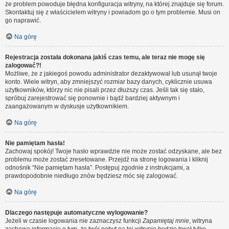
że problem powoduje błędna konfiguracja witryny, na której znajduje się forum.
Skontaktuj się z właścicielem witryny i powiadom go o tym problemie. Musi on
go naprawić.
Na górę
Rejestracja została dokonana jakiś czas temu, ale teraz nie mogę się
zalogować?!
Możliwe, że z jakiegoś powodu administrator dezaktywował lub usunął twoje
konto. Wiele witryn, aby zmniejszyć rozmiar bazy danych, cyklicznie usuwa
użytkowników, którzy nic nie pisali przez dłuższy czas. Jeśli tak się stało,
spróbuj zarejestrować się ponownie i bądź bardziej aktywnym i
zaangażowanym w dyskusje użytkownikiem.
Na górę
Nie pamiętam hasła!
Zachowaj spokój! Twoje hasło wprawdzie nie może zostać odzyskane, ale bez
problemu może zostać zresetowane. Przejdź na stronę logowania i kliknij
odnośnik “Nie pamiętam hasła”. Postępuj zgodnie z instrukcjami, a
prawdopodobnie niedługo znów będziesz móc się zalogować.
Na górę
Dlaczego następuje automatyczne wylogowanie?
Jeżeli w czasie logowania nie zaznaczysz funkcji
Zapamiętaj mnie
, witryna