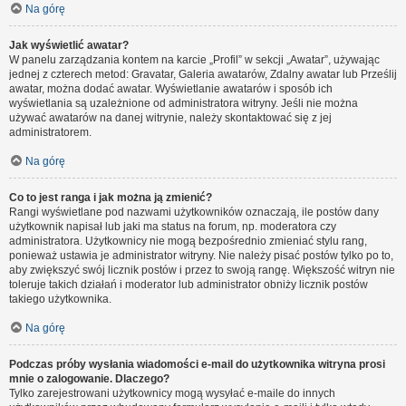
Na górę
Jak wyświetlić awatar?
W panelu zarządzania kontem na karcie „Profil” w sekcji „Awatar”, używając
jednej z czterech metod: Gravatar, Galeria awatarów, Zdalny awatar lub Prześlij
awatar, można dodać awatar. Wyświetlanie awatarów i sposób ich
wyświetlania są uzależnione od administratora witryny. Jeśli nie można
używać awatarów na danej witrynie, należy skontaktować się z jej
administratorem.
Na górę
Co to jest ranga i jak można ją zmienić?
Rangi wyświetlane pod nazwami użytkowników oznaczają, ile postów dany
użytkownik napisał lub jaki ma status na forum, np. moderatora czy
administratora. Użytkownicy nie mogą bezpośrednio zmieniać stylu rang,
ponieważ ustawia je administrator witryny. Nie należy pisać postów tylko po to,
aby zwiększyć swój licznik postów i przez to swoją rangę. Większość witryn nie
toleruje takich działań i moderator lub administrator obniży licznik postów
takiego użytkownika.
Na górę
Podczas próby wysłania wiadomości e-mail do użytkownika witryna prosi
mnie o zalogowanie. Dlaczego?
Tylko zarejestrowani użytkownicy mogą wysyłać e-maile do innych