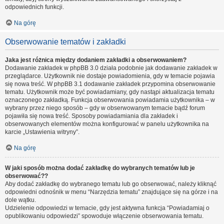
odpowiednich funkcji.
Na górę
Obserwowanie tematów i zakładki
Jaka jest różnica między dodaniem zakładki a obserwowaniem?
Dodawanie zakładek w phpBB 3.0 działa podobnie jak dodawanie zakładek w
przeglądarce. Użytkownik nie dostaje powiadomienia, gdy w temacie pojawia
się nowa treść. W phpBB 3.1 dodawanie zakładek przypomina obserwowanie
tematu. Użytkownik może być powiadamiany, gdy nastąpi aktualizacja tematu
oznaczonego zakładką. Funkcja obserwowania powiadamia użytkownika – w
wybrany przez niego sposób – gdy w obserwowanym temacie bądź forum
pojawiła się nowa treść. Sposoby powiadamiania dla zakładek i
obserwowanych elementów można konfigurować w panelu użytkownika na
karcie „Ustawienia witryny”.
Na górę
W jaki sposób można dodać zakładkę do wybranych tematów lub je
obserwować??
Aby dodać zakładkę do wybranego tematu lub go obserwować, należy kliknąć
odpowiedni odnośnik w menu “Narzędzia tematu” znajdujące się na górze i na
dole wątku.
Udzielenie odpowiedzi w temacie, gdy jest aktywna funkcja “Powiadamiaj o
opublikowaniu odpowiedzi” spowoduje włączenie obserwowania tematu.