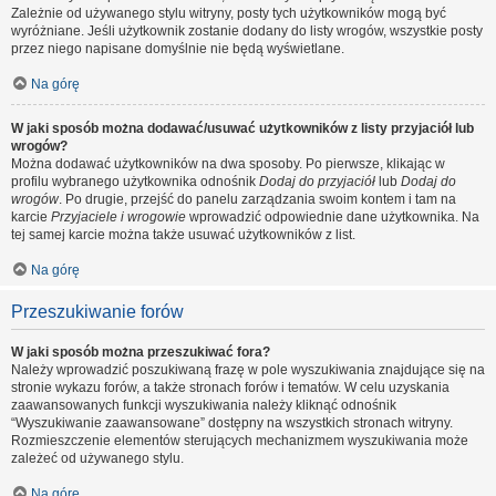
Zależnie od używanego stylu witryny, posty tych użytkowników mogą być
wyróżniane. Jeśli użytkownik zostanie dodany do listy wrogów, wszystkie posty
przez niego napisane domyślnie nie będą wyświetlane.
Na górę
W jaki sposób można dodawać/usuwać użytkowników z listy przyjaciół lub
wrogów?
Można dodawać użytkowników na dwa sposoby. Po pierwsze, klikając w
profilu wybranego użytkownika odnośnik
Dodaj do przyjaciół
lub
Dodaj do
wrogów
. Po drugie, przejść do panelu zarządzania swoim kontem i tam na
karcie
Przyjaciele i wrogowie
wprowadzić odpowiednie dane użytkownika. Na
tej samej karcie można także usuwać użytkowników z list.
Na górę
Przeszukiwanie forów
W jaki sposób można przeszukiwać fora?
Należy wprowadzić poszukiwaną frazę w pole wyszukiwania znajdujące się na
stronie wykazu forów, a także stronach forów i tematów. W celu uzyskania
zaawansowanych funkcji wyszukiwania należy kliknąć odnośnik
“Wyszukiwanie zaawansowane” dostępny na wszystkich stronach witryny.
Rozmieszczenie elementów sterujących mechanizmem wyszukiwania może
zależeć od używanego stylu.
Na górę