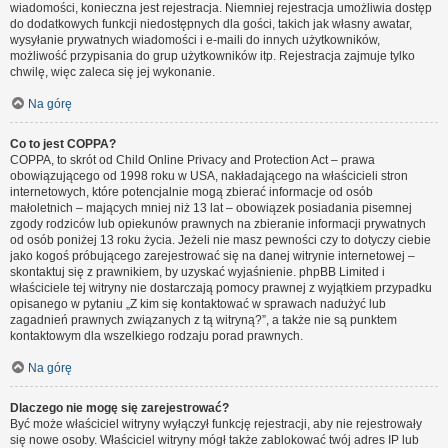
wiadomości, konieczna jest rejestracja. Niemniej rejestracja umożliwia dostęp
do dodatkowych funkcji niedostępnych dla gości, takich jak własny awatar,
wysyłanie prywatnych wiadomości i e-maili do innych użytkowników,
możliwość przypisania do grup użytkowników itp. Rejestracja zajmuje tylko
chwilę, więc zaleca się jej wykonanie.
Na górę
Co to jest COPPA?
COPPA, to skrót od Child Online Privacy and Protection Act – prawa
obowiązującego od 1998 roku w USA, nakładającego na właścicieli stron
internetowych, które potencjalnie mogą zbierać informacje od osób
małoletnich – mających mniej niż 13 lat – obowiązek posiadania pisemnej
zgody rodziców lub opiekunów prawnych na zbieranie informacji prywatnych
od osób poniżej 13 roku życia. Jeżeli nie masz pewności czy to dotyczy ciebie
jako kogoś próbującego zarejestrować się na danej witrynie internetowej –
skontaktuj się z prawnikiem, by uzyskać wyjaśnienie. phpBB Limited i
właściciele tej witryny nie dostarczają pomocy prawnej z wyjątkiem przypadku
opisanego w pytaniu „Z kim się kontaktować w sprawach nadużyć lub
zagadnień prawnych związanych z tą witryną?”, a także nie są punktem
kontaktowym dla wszelkiego rodzaju porad prawnych.
Na górę
Dlaczego nie mogę się zarejestrować?
Być może właściciel witryny wyłączył funkcję rejestracji, aby nie rejestrowały
się nowe osoby. Właściciel witryny mógł także zablokować twój adres IP lub