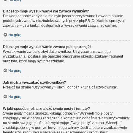
Dlaczego moje wyszukiwanie nie zwraca wyników?
Prawdopodobnie zapytanie nie było jasno sprecyzowane i zawierało wiele
podobnych zwrotów niezindeksowanych przez phpBB. Dokładnie sprecyzuj
zapytanie – użyj funkcji dostępnych w wyszukiwaniu zaawansowanym.
Na górę
Dlaczego moje wyszukiwanie zwraca pustą stronę?!
Wyszukiwanie zwróciło zbyt dużo wyników. Użyj zaawansowanego
wyszukiwania i postaraj się bardziej precyzyjnie określić szukany fragment
oraz fora, które mają być przeszukane.
Na górę
Jak można wyszukać użytkowników?
Przejdź na stronę “Użytkownicy” i kliknij odnośnik “Znajdź użytkownika”.
Na górę
W jaki sposób można znaleźć swoje posty i tematy?
Swoje posty można znaleźć, klikając odnośnik “Wyświetl moje posty”
znajdujący się w panelu zarządzania kontem lub odnośnik “Posty użytkownika”
na stronie swojego profilu lub wybierając „Twoje posty” z menu „Więcej…”
znajdującego się w górnym lewym rogu witryny. Jeśli chcesz wyszukać swoje
tematy, użyj strony wyszukiwania zaawansowanego i skorzystaj z