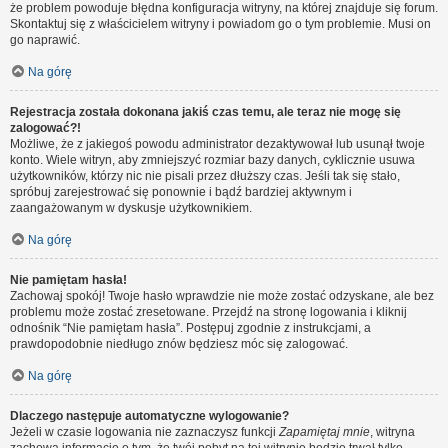
że problem powoduje błędna konfiguracja witryny, na której znajduje się forum.
Skontaktuj się z właścicielem witryny i powiadom go o tym problemie. Musi on
go naprawić.
Na górę
Rejestracja została dokonana jakiś czas temu, ale teraz nie mogę się
zalogować?!
Możliwe, że z jakiegoś powodu administrator dezaktywował lub usunął twoje
konto. Wiele witryn, aby zmniejszyć rozmiar bazy danych, cyklicznie usuwa
użytkowników, którzy nic nie pisali przez dłuższy czas. Jeśli tak się stało,
spróbuj zarejestrować się ponownie i bądź bardziej aktywnym i
zaangażowanym w dyskusje użytkownikiem.
Na górę
Nie pamiętam hasła!
Zachowaj spokój! Twoje hasło wprawdzie nie może zostać odzyskane, ale bez
problemu może zostać zresetowane. Przejdź na stronę logowania i kliknij
odnośnik “Nie pamiętam hasła”. Postępuj zgodnie z instrukcjami, a
prawdopodobnie niedługo znów będziesz móc się zalogować.
Na górę
Dlaczego następuje automatyczne wylogowanie?
Jeżeli w czasie logowania nie zaznaczysz funkcji
Zapamiętaj mnie
, witryna