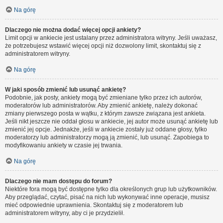
Na górę
Dlaczego nie można dodać więcej opcji ankiety?
Limit opcji w ankiecie jest ustalany przez administratora witryny. Jeśli uważasz,
że potrzebujesz wstawić więcej opcji niż dozwolony limit, skontaktuj się z
administratorem witryny.
Na górę
W jaki sposób zmienić lub usunąć ankietę?
Podobnie, jak posty, ankiety mogą być zmieniane tylko przez ich autorów,
moderatorów lub administratorów. Aby zmienić ankietę, należy dokonać
zmiany pierwszego posta w wątku, z którym zawsze związana jest ankieta.
Jeśli nikt jeszcze nie oddał głosu w ankiecie, jej autor może usunąć ankietę lub
zmienić jej opcje. Jednakże, jeśli w ankiecie zostały już oddane głosy, tylko
moderatorzy lub administratorzy mogą ją zmienić, lub usunąć. Zapobiega to
modyfikowaniu ankiety w czasie jej trwania.
Na górę
Dlaczego nie mam dostępu do forum?
Niektóre fora mogą być dostępne tylko dla określonych grup lub użytkowników.
Aby przeglądać, czytać, pisać na nich lub wykonywać inne operacje, musisz
mieć odpowiednie uprawnienia. Skontaktuj się z moderatorem lub
administratorem witryny, aby ci je przydzielił.