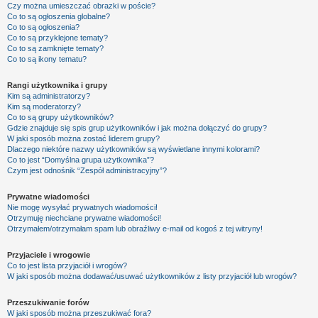
Czy można umieszczać obrazki w poście?
Co to są ogłoszenia globalne?
Co to są ogłoszenia?
Co to są przyklejone tematy?
Co to są zamknięte tematy?
Co to są ikony tematu?
Rangi użytkownika i grupy
Kim są administratorzy?
Kim są moderatorzy?
Co to są grupy użytkowników?
Gdzie znajduje się spis grup użytkowników i jak można dołączyć do grupy?
W jaki sposób można zostać liderem grupy?
Dlaczego niektóre nazwy użytkowników są wyświetlane innymi kolorami?
Co to jest “Domyślna grupa użytkownika”?
Czym jest odnośnik “Zespół administracyjny”?
Prywatne wiadomości
Nie mogę wysyłać prywatnych wiadomości!
Otrzymuję niechciane prywatne wiadomości!
Otrzymałem/otrzymałam spam lub obraźliwy e-mail od kogoś z tej witryny!
Przyjaciele i wrogowie
Co to jest lista przyjaciół i wrogów?
W jaki sposób można dodawać/usuwać użytkowników z listy przyjaciół lub wrogów?
Przeszukiwanie forów
W jaki sposób można przeszukiwać fora?