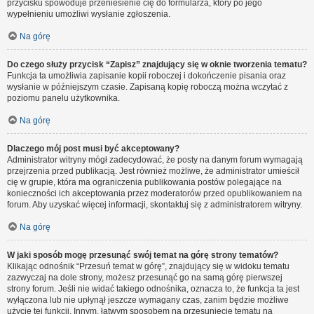
przycisku spowoduje przeniesienie cię do formularza, który po jego
wypełnieniu umożliwi wysłanie zgłoszenia.
Na górę
Do czego służy przycisk “Zapisz” znajdujący się w oknie tworzenia tematu?
Funkcja ta umożliwia zapisanie kopii roboczej i dokończenie pisania oraz
wysłanie w późniejszym czasie. Zapisaną kopię roboczą można wczytać z
poziomu panelu użytkownika.
Na górę
Dlaczego mój post musi być akceptowany?
Administrator witryny mógł zadecydować, że posty na danym forum wymagają
przejrzenia przed publikacją. Jest również możliwe, że administrator umieścił
cię w grupie, która ma ograniczenia publikowania postów polegające na
konieczności ich akceptowania przez moderatorów przed opublikowaniem na
forum. Aby uzyskać więcej informacji, skontaktuj się z administratorem witryny.
Na górę
W jaki sposób mogę przesunąć swój temat na górę strony tematów?
Klikając odnośnik “Przesuń temat w górę”, znajdujący się w widoku tematu
zazwyczaj na dole strony, możesz przesunąć go na samą górę pierwszej
strony forum. Jeśli nie widać takiego odnośnika, oznacza to, że funkcja ta jest
wyłączona lub nie upłynął jeszcze wymagany czas, zanim będzie możliwe
użycie tej funkcji. Innym, łatwym sposobem na przesunięcie tematu na