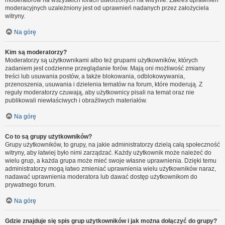
moderatorów na wszystkich forach utworzonych na witrynie. Zakres uprawnień
moderacyjnych uzależniony jest od uprawnień nadanych przez założyciela
witryny.
Na górę
Kim są moderatorzy?
Moderatorzy są użytkownikami albo też grupami użytkowników, których
zadaniem jest codzienne przeglądanie forów. Mają oni możliwość zmiany
treści lub usuwania postów, a także blokowania, odblokowywania,
przenoszenia, usuwania i dzielenia tematów na forum, które moderują. Z
reguły moderatorzy czuwają, aby użytkownicy pisali na temat oraz nie
publikowali niewłaściwych i obraźliwych materiałów.
Na górę
Co to są grupy użytkowników?
Grupy użytkowników, to grupy, na jakie administratorzy dzielą całą społeczność
witryny, aby łatwiej było nimi zarządzać. Każdy użytkownik może należeć do
wielu grup, a każda grupa może mieć swoje własne uprawnienia. Dzięki temu
administratorzy mogą łatwo zmieniać uprawnienia wielu użytkowników naraz,
nadawać uprawnienia moderatora lub dawać dostęp użytkownikom do
prywatnego forum.
Na górę
Gdzie znajduje się spis grup użytkowników i jak można dołączyć do grupy?