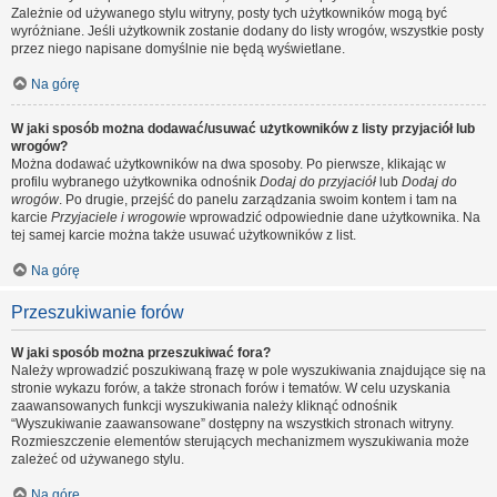
Zależnie od używanego stylu witryny, posty tych użytkowników mogą być
wyróżniane. Jeśli użytkownik zostanie dodany do listy wrogów, wszystkie posty
przez niego napisane domyślnie nie będą wyświetlane.
Na górę
W jaki sposób można dodawać/usuwać użytkowników z listy przyjaciół lub
wrogów?
Można dodawać użytkowników na dwa sposoby. Po pierwsze, klikając w
profilu wybranego użytkownika odnośnik
Dodaj do przyjaciół
lub
Dodaj do
wrogów
. Po drugie, przejść do panelu zarządzania swoim kontem i tam na
karcie
Przyjaciele i wrogowie
wprowadzić odpowiednie dane użytkownika. Na
tej samej karcie można także usuwać użytkowników z list.
Na górę
Przeszukiwanie forów
W jaki sposób można przeszukiwać fora?
Należy wprowadzić poszukiwaną frazę w pole wyszukiwania znajdujące się na
stronie wykazu forów, a także stronach forów i tematów. W celu uzyskania
zaawansowanych funkcji wyszukiwania należy kliknąć odnośnik
“Wyszukiwanie zaawansowane” dostępny na wszystkich stronach witryny.
Rozmieszczenie elementów sterujących mechanizmem wyszukiwania może
zależeć od używanego stylu.
Na górę