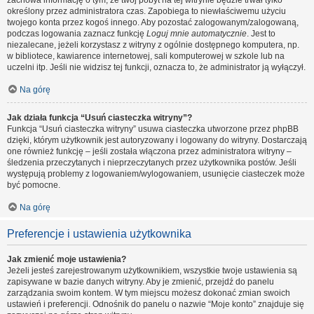
zachowa informację o tym, że twój pobyt na tej witrynie będzie trwał tylko
określony przez administratora czas. Zapobiega to niewłaściwemu użyciu
twojego konta przez kogoś innego. Aby pozostać zalogowanym/zalogowaną,
podczas logowania zaznacz funkcję
Loguj mnie automatycznie
. Jest to
niezalecane, jeżeli korzystasz z witryny z ogólnie dostępnego komputera, np.
w bibliotece, kawiarence internetowej, sali komputerowej w szkole lub na
uczelni itp. Jeśli nie widzisz tej funkcji, oznacza to, że administrator ją wyłączył.
Na górę
Jak działa funkcja “Usuń ciasteczka witryny”?
Funkcja “Usuń ciasteczka witryny” usuwa ciasteczka utworzone przez phpBB
dzięki, którym użytkownik jest autoryzowany i logowany do witryny. Dostarczają
one również funkcję – jeśli została włączona przez administratora witryny –
śledzenia przeczytanych i nieprzeczytanych przez użytkownika postów. Jeśli
występują problemy z logowaniem/wylogowaniem, usunięcie ciasteczek może
być pomocne.
Na górę
Preferencje i ustawienia użytkownika
Jak zmienić moje ustawienia?
Jeżeli jesteś zarejestrowanym użytkownikiem, wszystkie twoje ustawienia są
zapisywane w bazie danych witryny. Aby je zmienić, przejdź do panelu
zarządzania swoim kontem. W tym miejscu możesz dokonać zmian swoich
ustawień i preferencji. Odnośnik do panelu o nazwie “Moje konto” znajduje się