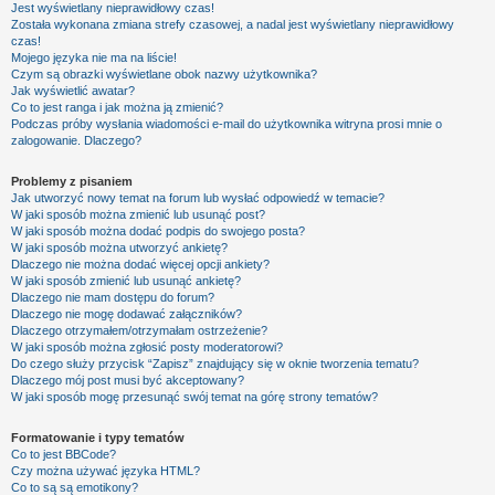
Jest wyświetlany nieprawidłowy czas!
Została wykonana zmiana strefy czasowej, a nadal jest wyświetlany nieprawidłowy
czas!
Mojego języka nie ma na liście!
Czym są obrazki wyświetlane obok nazwy użytkownika?
Jak wyświetlić awatar?
Co to jest ranga i jak można ją zmienić?
Podczas próby wysłania wiadomości e-mail do użytkownika witryna prosi mnie o
zalogowanie. Dlaczego?
Problemy z pisaniem
Jak utworzyć nowy temat na forum lub wysłać odpowiedź w temacie?
W jaki sposób można zmienić lub usunąć post?
W jaki sposób można dodać podpis do swojego posta?
W jaki sposób można utworzyć ankietę?
Dlaczego nie można dodać więcej opcji ankiety?
W jaki sposób zmienić lub usunąć ankietę?
Dlaczego nie mam dostępu do forum?
Dlaczego nie mogę dodawać załączników?
Dlaczego otrzymałem/otrzymałam ostrzeżenie?
W jaki sposób można zgłosić posty moderatorowi?
Do czego służy przycisk “Zapisz” znajdujący się w oknie tworzenia tematu?
Dlaczego mój post musi być akceptowany?
W jaki sposób mogę przesunąć swój temat na górę strony tematów?
Formatowanie i typy tematów
Co to jest BBCode?
Czy można używać języka HTML?
Co to są są emotikony?