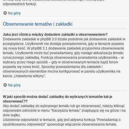
odpowiednich funkcji.
Na górę
Obserwowanie tematów i zakładki
Jaka jest różnica między dodaniem zakładki a obserwowaniem?
Dodawanie zakładek w phpBB 3.0 działa podobnie jak dodawanie zakładek w
przeglądarce. Użytkownik nie dostaje powiadomienia, gdy w temacie pojawia
się nowa treść. W phpBB 3.1 dodawanie zakładek przypomina obserwowanie
tematu. Użytkownik może być powiadamiany, gdy nastąpi aktualizacja tematu
oznaczonego zakładką. Funkcja obserwowania powiadamia użytkownika – w
wybrany przez niego sposób – gdy w obserwowanym temacie bądź forum
pojawiła się nowa treść. Sposoby powiadamiania dla zakładek i
obserwowanych elementów można konfigurować w panelu użytkownika na
karcie „Ustawienia witryny”.
Na górę
W jaki sposób można dodać zakładkę do wybranych tematów lub je
obserwować??
Aby dodać zakładkę do wybranego tematu lub go obserwować, należy kliknąć
odpowiedni odnośnik w menu “Narzędzia tematu” znajdujące się na górze i na
dole wątku.
Udzielenie odpowiedzi w temacie, gdy jest aktywna funkcja “Powiadamiaj o
opublikowaniu odpowiedzi” spowoduje włączenie obserwowania tematu.