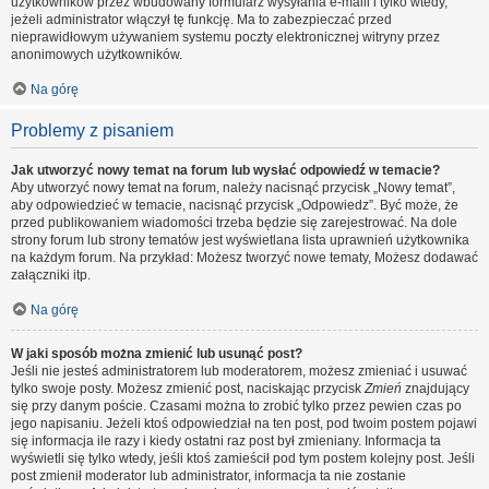
użytkowników przez wbudowany formularz wysyłania e-maili i tylko wtedy,
jeżeli administrator włączył tę funkcję. Ma to zabezpieczać przed
nieprawidłowym używaniem systemu poczty elektronicznej witryny przez
anonimowych użytkowników.
Na górę
Problemy z pisaniem
Jak utworzyć nowy temat na forum lub wysłać odpowiedź w temacie?
Aby utworzyć nowy temat na forum, należy nacisnąć przycisk „Nowy temat”,
aby odpowiedzieć w temacie, nacisnąć przycisk „Odpowiedz”. Być może, że
przed publikowaniem wiadomości trzeba będzie się zarejestrować. Na dole
strony forum lub strony tematów jest wyświetlana lista uprawnień użytkownika
na każdym forum. Na przykład: Możesz tworzyć nowe tematy, Możesz dodawać
załączniki itp.
Na górę
W jaki sposób można zmienić lub usunąć post?
Jeśli nie jesteś administratorem lub moderatorem, możesz zmieniać i usuwać
tylko swoje posty. Możesz zmienić post, naciskając przycisk
Zmień
znajdujący
się przy danym poście. Czasami można to zrobić tylko przez pewien czas po
jego napisaniu. Jeżeli ktoś odpowiedział na ten post, pod twoim postem pojawi
się informacja ile razy i kiedy ostatni raz post był zmieniany. Informacja ta
wyświetli się tylko wtedy, jeśli ktoś zamieścił pod tym postem kolejny post. Jeśli
post zmienił moderator lub administrator, informacja ta nie zostanie