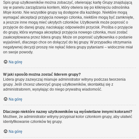
Spis grup użytkowników można zobaczyć, otwierając kartę
Grupy
znajdującą
się w panelu zarządzania kontem, który otwiera się po kliknięciu odnośnika
Moje konto
. Nie wszystkie grupy są dostępne dla każdego. Niektóre mogą
wymagać akceptacji przyjęcia nowego członka, niektóre mogą być zamknięte,
a jeszcze inne mogą mieć ukrytych członków. Użytkownik może poprosić o
przyjęcie do danej grupy, naciskając odpowiedni przycisk. Prośba o przyjęcie
do grupy, która wymaga akceptacji przyjęcia nowego członka, musi zostać
zaakceptowana przez lidera grupy. Może on poprosić użytkownika o podanie
wyjaśnień, dlaczego chce on dołączyć do tej grupy. W przypadku otrzymania
negatywnej decyzji proszę nie nękać lidera grupy pytaniami – widocznie miał
on swoje powody.
Na górę
W jaki sposób można zostać liderem grupy?
Lidera grupy zazwyczaj mianuje administrator witryny podczas tworzenia
grupy. Jeśli chcesz utworzyć grupę użytkowników, skontaktuj się z
administratorem, wysyłając do niego prywatną wiadomość.
Na górę
Dlaczego niektóre nazwy użytkowników są wyświetlane innymi kolorami?
Możliwe, że administrator witryny przypisał kolor członkom grupy, aby ułatwić
identyfikowanie członków tej grupy.
Na górę