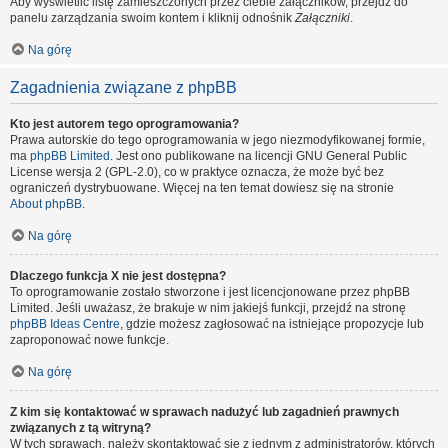
Aby wyświetlić listę zamieszczonych przez ciebie załączników, przejdź do
panelu zarządzania swoim kontem i kliknij odnośnik
Załączniki
.
Na górę
Zagadnienia związane z phpBB
Kto jest autorem tego oprogramowania?
Prawa autorskie do tego oprogramowania w jego niezmodyfikowanej formie,
ma
phpBB Limited
. Jest ono publikowane na licencji GNU General Public
License wersja 2 (GPL-2.0), co w praktyce oznacza, że może być bez
ograniczeń dystrybuowane. Więcej na ten temat dowiesz się na stronie
About phpBB
.
Na górę
Dlaczego funkcja X nie jest dostępna?
To oprogramowanie zostało stworzone i jest licencjonowane przez phpBB
Limited. Jeśli uważasz, że brakuje w nim jakiejś funkcji, przejdź na stronę
phpBB Ideas Centre
, gdzie możesz zagłosować na istniejące propozycje lub
zaproponować nowe funkcje.
Na górę
Z kim się kontaktować w sprawach nadużyć lub zagadnień prawnych
związanych z tą witryną?
W tych sprawach, należy skontaktować się z jednym z administratorów, których