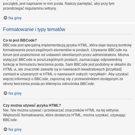
początek, jest napisanie w nim posta. Należy pamiętać, aby przy tym
przestrzegać regulaminu witryny.
Na górę
Formatowanie i typy tematów
Co to jest BBCode?
BBCode jest specjalną implementacją języka HTML, która daje lepszą kontrolę
formatowania poszczególnych elementów w postach. Używanie BBCode na
forum jest uzależnione od ustawień określanych przez administratora. Można
wyłączyć BBCode w poszczególnych postach, zaznaczając odpowiednią
funkcję w formularzu tworzenia posta. Sam BBCode jest podobny w składni do
HTML-a, ale znaczniki zawarte są w nawiasach kwadratowych [przykład]
zamiast w używanych w HTML-u nawiasach ostrych <przykład>. Aby uzyskać
więcej informacji o BBCode, zapoznaj się z przewodnikiem dostępnym ze
strony tworzenia posta po kliknięciu odnośnika
BBCode
.
Na górę
Czy można używać języka HTML?
Nie. Nie można używać i przetwarzać znaczników HTML na tej witrynie.
Większość formatowania, które dostarcza HTML, można uzyskać, używając
BBCode.
Na górę