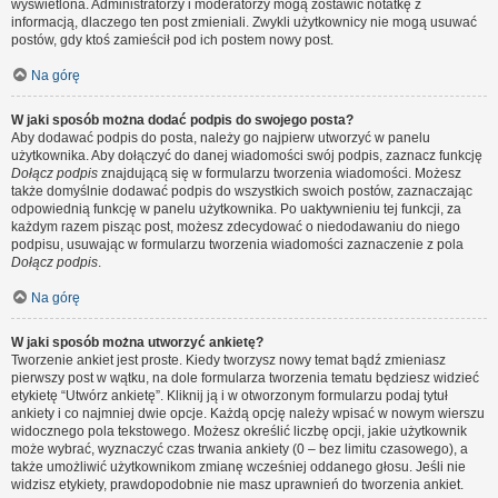
wyświetlona. Administratorzy i moderatorzy mogą zostawić notatkę z
informacją, dlaczego ten post zmieniali. Zwykli użytkownicy nie mogą usuwać
postów, gdy ktoś zamieścił pod ich postem nowy post.
Na górę
W jaki sposób można dodać podpis do swojego posta?
Aby dodawać podpis do posta, należy go najpierw utworzyć w panelu
użytkownika. Aby dołączyć do danej wiadomości swój podpis, zaznacz funkcję
Dołącz podpis
znajdującą się w formularzu tworzenia wiadomości. Możesz
także domyślnie dodawać podpis do wszystkich swoich postów, zaznaczając
odpowiednią funkcję w panelu użytkownika. Po uaktywnieniu tej funkcji, za
każdym razem pisząc post, możesz zdecydować o niedodawaniu do niego
podpisu, usuwając w formularzu tworzenia wiadomości zaznaczenie z pola
Dołącz podpis
.
Na górę
W jaki sposób można utworzyć ankietę?
Tworzenie ankiet jest proste. Kiedy tworzysz nowy temat bądź zmieniasz
pierwszy post w wątku, na dole formularza tworzenia tematu będziesz widzieć
etykietę “Utwórz ankietę”. Kliknij ją i w otworzonym formularzu podaj tytuł
ankiety i co najmniej dwie opcje. Każdą opcję należy wpisać w nowym wierszu
widocznego pola tekstowego. Możesz określić liczbę opcji, jakie użytkownik
może wybrać, wyznaczyć czas trwania ankiety (0 – bez limitu czasowego), a
także umożliwić użytkownikom zmianę wcześniej oddanego głosu. Jeśli nie
widzisz etykiety, prawdopodobnie nie masz uprawnień do tworzenia ankiet.