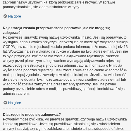
zabronił nazwy użytkownika, którą próbujesz zarejestrować. W sprawie
pomocy skontaktuj się z administratorem witryny.
Na górę
Rejestracja została przeprowadzona poprawnie, ale nie mogę się
zalogować!
Po pierwsze, sprawdź swoją nazwę użytkownika i hasło. Jeśli są poprawne, to
wystąpiła jedna z dwóch przyczyn. Pierwszą z nich może być włączona funkcja
COPPA, a w czasie rejestracji została podana informacja, że masz mniej niż 13
lat. Wówczas należy wykonać instrukcje wysłane na twój adres e-mail. Jeśli nie
to było przyczyną, być może nie została aktywowana rejestracja. Niektóre
witryny przed pierwszym zalogowaniem wymagają aktywowania rejestracji
przez osobę rejestrującą się lub przez administratora. Informacja o tym była
wyświetlona podczas rejestracji. Jeśli została wysłana do ciebie wiadomość e-
mail, postępuj zgodnie z zawartymi w niej instrukcjami. Jeżeli taka wiadomość
do ciebie nie dotarła, być może został podany nieprawidłowy adres e-mail lub
wiadomość została zatrzymana przez filtr antyspamowy. Jeśli na pewno
podany przez ciebie adres e-mail jest prawidłowy, spróbuj skontaktować się z
administratorem.
Na górę
Dlaczego nie mogę się zalogować?
Powodów może być kilka. Po pierwsze sprawdź, czy twoja nazwa użytkownika
i hasło są prawidłowe. Jeżeli są prawidłowe, skontaktuj się z właścicielem
witryny i zapytaj, czy cię nie zablokowano. Istnieje też prawdopodobieństwo,