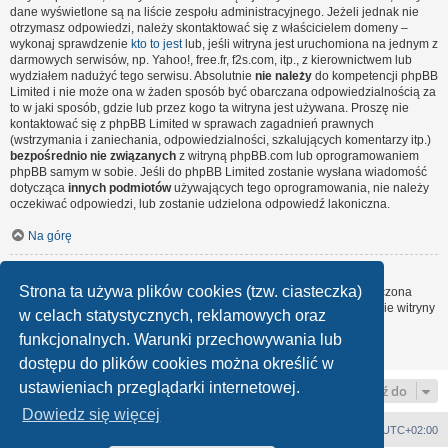
dane wyświetlone są na liście zespołu administracyjnego. Jeżeli jednak nie
otrzymasz odpowiedzi, należy skontaktować się z właścicielem domeny –
wykonaj sprawdzenie
kto to jest
lub, jeśli witryna jest uruchomiona na jednym z
darmowych serwisów, np. Yahoo!, free.fr, f2s.com, itp., z kierownictwem lub
wydziałem nadużyć tego serwisu. Absolutnie
nie należy
do kompetencji phpBB
Limited i nie może ona w żaden sposób być obarczana odpowiedzialnością za
to w jaki sposób, gdzie lub przez kogo ta witryna jest używana. Proszę nie
kontaktować się z phpBB Limited w sprawach zagadnień prawnych
(wstrzymania i zaniechania, odpowiedzialności, szkalujących komentarzy itp.)
bezpośrednio nie związanych
z witryną phpBB.com lub oprogramowaniem
phpBB samym w sobie. Jeśli do phpBB Limited zostanie wysłana wiadomość
dotycząca
innych podmiotów
używających tego oprogramowania, nie należy
oczekiwać odpowiedzi, lub zostanie udzielona odpowiedź lakoniczna.
Na górę
Jak nawiązać kontakt z administratorem witryny?
Strona ta używa plików cookies (tzw. ciasteczka)
Wszyscy użytkownicy witryny mogą używać – jeśli funkcja ta jest włączona
przez administratora witryny – formularza „Kontakt z nami”. Członkowie witryny
w celach statystycznych, reklamowych oraz
mogą także używać odnośnika „Zespół administracyjny”.
funkcjonalnych. Warunki przechowywania lub
Na górę
dostępu do plików cookies można określić w
ustawieniach przeglądarki internetowej.
Przejdź do
Dowiedz się więcej
Strona główna
Strefa czasowa
UTC+02:00