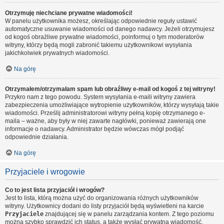
Otrzymuję niechciane prywatne wiadomości!
W panelu użytkownika możesz, określając odpowiednie reguły ustawić
automatyczne usuwanie wiadomości od danego nadawcy. Jeżeli otrzymujesz
od kogoś obraźliwe prywatne wiadomości, poinformuj o tym moderatorów
witryny, którzy będą mogli zabronić takiemu użytkownikowi wysyłania
jakichkolwiek prywatnych wiadomości.
Na górę
Otrzymałem/otrzymałam spam lub obraźliwy e-mail od kogoś z tej witryny!
Przykro nam z tego powodu. System wysyłania e-maili witryny zawiera
zabezpieczenia umożliwiające wytropienie użytkowników, którzy wysyłają takie
wiadomości. Prześlij administratorowi witryny pełną kopię otrzymanego e-
maila – ważne, aby były w niej zawarte nagłówki, ponieważ zawierają one
informacje o nadawcy. Administrator będzie wówczas mógł podjąć
odpowiednie działania.
Na górę
Przyjaciele i wrogowie
Co to jest lista przyjaciół i wrogów?
Jest to lista, którą można użyć do organizowania różnych użytkowników
witryny. Użytkownicy dodani do listy przyjaciół będą wyświetleni na karcie
Przyjaciele
znajdującej się w panelu zarządzania kontem. Z tego poziomu
można szybko sprawdzić ich status, a także wysłać prywatną wiadomość.