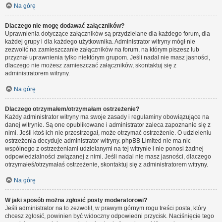
Na górę
Dlaczego nie mogę dodawać załączników?
Uprawnienia dotyczące załączników są przydzielane dla każdego forum, dla
każdej grupy i dla każdego użytkownika. Administrator witryny mógł nie
zezwolić na zamieszczanie załączników na forum, na którym piszesz lub
przyznał uprawnienia tylko niektórym grupom. Jeśli nadal nie masz jasności,
dlaczego nie możesz zamieszczać załączników, skontaktuj się z
administratorem witryny.
Na górę
Dlaczego otrzymałem/otrzymałam ostrzeżenie?
Każdy administrator witryny ma swoje zasady i regulaminy obowiązujące na
danej witrynie. Są one opublikowane i administrator zaleca zapoznanie się z
nimi. Jeśli ktoś ich nie przestrzegał, może otrzymać ostrzeżenie. O udzieleniu
ostrzeżenia decyduje administrator witryny. phpBB Limited nie ma nic
wspólnego z ostrzeżeniami udzielanymi na tej witrynie i nie ponosi żadnej
odpowiedzialności związanej z nimi. Jeśli nadal nie masz jasności, dlaczego
otrzymałeś/otrzymałaś ostrzeżenie, skontaktuj się z administratorem witryny.
Na górę
W jaki sposób można zgłosić posty moderatorowi?
Jeśli administrator na to zezwolił, w prawym górnym rogu treści posta, który
chcesz zgłosić, powinien być widoczny odpowiedni przycisk. Naciśnięcie tego