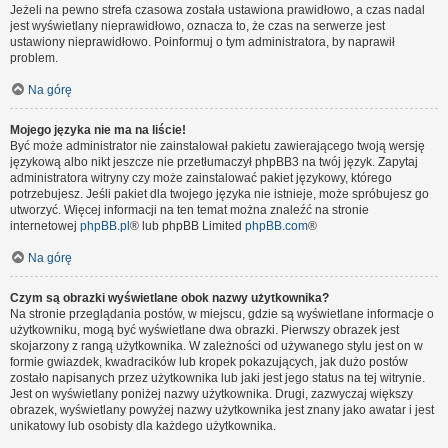
Jeżeli na pewno strefa czasowa została ustawiona prawidłowo, a czas nadal
jest wyświetlany nieprawidłowo, oznacza to, że czas na serwerze jest
ustawiony nieprawidłowo. Poinformuj o tym administratora, by naprawił
problem.
Na górę
Mojego języka nie ma na liście!
Być może administrator nie zainstalował pakietu zawierającego twoją wersję
językową albo nikt jeszcze nie przetłumaczył phpBB3 na twój język. Zapytaj
administratora witryny czy może zainstalować pakiet językowy, którego
potrzebujesz. Jeśli pakiet dla twojego języka nie istnieje, może spróbujesz go
utworzyć. Więcej informacji na ten temat można znaleźć na stronie
internetowej
phpBB.pl
® lub phpBB Limited
phpBB.com
®
Na górę
Czym są obrazki wyświetlane obok nazwy użytkownika?
Na stronie przeglądania postów, w miejscu, gdzie są wyświetlane informacje o
użytkowniku, mogą być wyświetlane dwa obrazki. Pierwszy obrazek jest
skojarzony z rangą użytkownika. W zależności od używanego stylu jest on w
formie gwiazdek, kwadracików lub kropek pokazujących, jak dużo postów
zostało napisanych przez użytkownika lub jaki jest jego status na tej witrynie.
Jest on wyświetlany poniżej nazwy użytkownika. Drugi, zazwyczaj większy
obrazek, wyświetlany powyżej nazwy użytkownika jest znany jako awatar i jest
unikatowy lub osobisty dla każdego użytkownika.