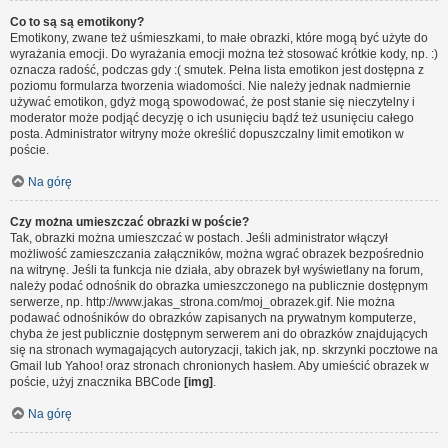
Co to są są emotikony?
Emotikony, zwane też uśmieszkami, to małe obrazki, które mogą być użyte do
wyrażania emocji. Do wyrażania emocji można też stosować krótkie kody, np. :)
oznacza radość, podczas gdy :( smutek. Pełna lista emotikon jest dostępna z
poziomu formularza tworzenia wiadomości. Nie należy jednak nadmiernie
używać emotikon, gdyż mogą spowodować, że post stanie się nieczytelny i
moderator może podjąć decyzję o ich usunięciu bądź też usunięciu całego
posta. Administrator witryny może określić dopuszczalny limit emotikon w
poście.
Na górę
Czy można umieszczać obrazki w poście?
Tak, obrazki można umieszczać w postach. Jeśli administrator włączył
możliwość zamieszczania załączników, można wgrać obrazek bezpośrednio
na witrynę. Jeśli ta funkcja nie działa, aby obrazek był wyświetlany na forum,
należy podać odnośnik do obrazka umieszczonego na publicznie dostępnym
serwerze, np. http://www.jakas_strona.com/moj_obrazek.gif. Nie można
podawać odnośników do obrazków zapisanych na prywatnym komputerze,
chyba że jest publicznie dostępnym serwerem ani do obrazków znajdujących
się na stronach wymagających autoryzacji, takich jak, np. skrzynki pocztowe na
Gmail lub Yahoo! oraz stronach chronionych hasłem. Aby umieścić obrazek w
poście, użyj znacznika BBCode
[img]
.
Na górę