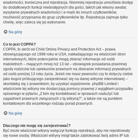
wiadomości, konieczna jest rejestracja. Niemniej rejestracja umożliwia dostęp
do dodatkowych funkcji niedostępnych dla gości, takich jak własny awatar,
wysyłanie prywatnych wiadomości i e-maili do innych użytkowników,
możliwość przypisania do grup użytkowników itp. Rejestracja zajmuje tylko
chwilę, więc zaleca się jej wykonanie.
Na górę
Co to jest COPPA?
COPPA, to skrót od Child Online Privacy and Protection Act – prawa
obowiązującego od 1998 roku w USA, nakładającego na właścicieli stron
internetowych, które potencjalnie mogą zbierać informacje od osób
małoletnich – mających mniej niż 13 lat – obowiązek posiadania pisemnej
zgody rodziców lub opiekunów prawnych na zbieranie informacji prywatnych
od osób poniżej 13 roku życia. Jeżeli nie masz pewności czy to dotyczy ciebie
jako kogoś próbującego zarejestrować się na danej witrynie internetowej –
skontaktuj się z prawnikiem, by uzyskać wyjaśnienie. phpBB Limited i
właściciele tej witryny nie dostarczają pomocy prawnej z wyjątkiem przypadku
opisanego w pytaniu „Z kim się kontaktować w sprawach nadużyć lub
zagadnień prawnych związanych z tą witryną?”, a także nie są punktem
kontaktowym dla wszelkiego rodzaju porad prawnych.
Na górę
Dlaczego nie mogę się zarejestrować?
Być może właściciel witryny wyłączył funkcję rejestracji, aby nie rejestrowały
się nowe osoby. Właściciel witryny mógł także zablokować twój adres IP lub