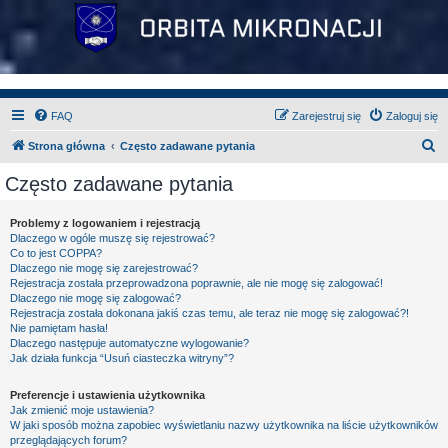
FAQ
Zarejestruj się
Zaloguj się
S
Strona główna
Często zadawane pytania
z
Często zadawane pytania
u
k
Problemy z logowaniem i rejestracją
Dlaczego w ogóle muszę się rejestrować?
a
Co to jest COPPA?
j
Dlaczego nie mogę się zarejestrować?
Rejestracja została przeprowadzona poprawnie, ale nie mogę się zalogować!
Dlaczego nie mogę się zalogować?
Rejestracja została dokonana jakiś czas temu, ale teraz nie mogę się zalogować?!
Nie pamiętam hasła!
Dlaczego następuje automatyczne wylogowanie?
Jak działa funkcja “Usuń ciasteczka witryny”?
Preferencje i ustawienia użytkownika
Jak zmienić moje ustawienia?
W jaki sposób można zapobiec wyświetlaniu nazwy użytkownika na liście użytkowników
przeglądających forum?