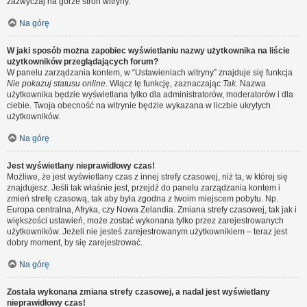
zazwyczaj na górze stron witryny.
Na górę
W jaki sposób można zapobiec wyświetlaniu nazwy użytkownika na liście
użytkowników przeglądających forum?
W panelu zarządzania kontem, w “Ustawieniach witryny” znajduje się funkcja
Nie pokazuj statusu online
. Włącz tę funkcję, zaznaczając
Tak
. Nazwa
użytkownika będzie wyświetlana tylko dla administratorów, moderatorów i dla
ciebie. Twoja obecność na witrynie będzie wykazana w liczbie ukrytych
użytkowników.
Na górę
Jest wyświetlany nieprawidłowy czas!
Możliwe, że jest wyświetlany czas z innej strefy czasowej, niż ta, w której się
znajdujesz. Jeśli tak właśnie jest, przejdź do panelu zarządzania kontem i
zmień strefę czasową, tak aby była zgodna z twoim miejscem pobytu. Np.
Europa centralna, Afryka, czy Nowa Zelandia. Zmiana strefy czasowej, tak jak i
większości ustawień, może zostać wykonana tylko przez zarejestrowanych
użytkowników. Jeżeli nie jesteś zarejestrowanym użytkownikiem – teraz jest
dobry moment, by się zarejestrować.
Na górę
Została wykonana zmiana strefy czasowej, a nadal jest wyświetlany
nieprawidłowy czas!