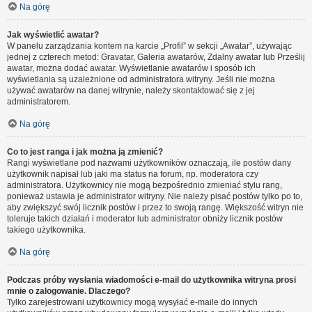
Na górę
Jak wyświetlić awatar?
W panelu zarządzania kontem na karcie „Profil” w sekcji „Awatar”, używając
jednej z czterech metod: Gravatar, Galeria awatarów, Zdalny awatar lub Prześlij
awatar, można dodać awatar. Wyświetlanie awatarów i sposób ich
wyświetlania są uzależnione od administratora witryny. Jeśli nie można
używać awatarów na danej witrynie, należy skontaktować się z jej
administratorem.
Na górę
Co to jest ranga i jak można ją zmienić?
Rangi wyświetlane pod nazwami użytkowników oznaczają, ile postów dany
użytkownik napisał lub jaki ma status na forum, np. moderatora czy
administratora. Użytkownicy nie mogą bezpośrednio zmieniać stylu rang,
ponieważ ustawia je administrator witryny. Nie należy pisać postów tylko po to,
aby zwiększyć swój licznik postów i przez to swoją rangę. Większość witryn nie
toleruje takich działań i moderator lub administrator obniży licznik postów
takiego użytkownika.
Na górę
Podczas próby wysłania wiadomości e-mail do użytkownika witryna prosi
mnie o zalogowanie. Dlaczego?
Tylko zarejestrowani użytkownicy mogą wysyłać e-maile do innych