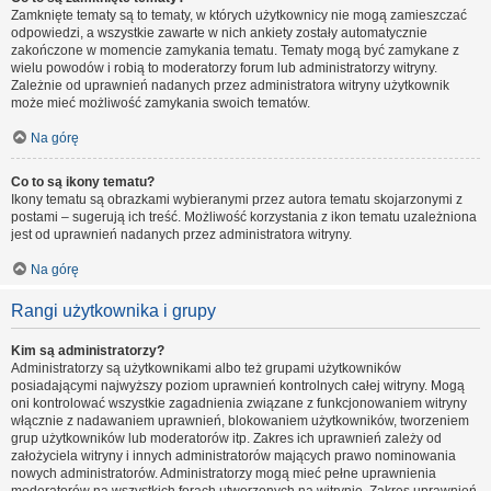
Zamknięte tematy są to tematy, w których użytkownicy nie mogą zamieszczać
odpowiedzi, a wszystkie zawarte w nich ankiety zostały automatycznie
zakończone w momencie zamykania tematu. Tematy mogą być zamykane z
wielu powodów i robią to moderatorzy forum lub administratorzy witryny.
Zależnie od uprawnień nadanych przez administratora witryny użytkownik
może mieć możliwość zamykania swoich tematów.
Na górę
Co to są ikony tematu?
Ikony tematu są obrazkami wybieranymi przez autora tematu skojarzonymi z
postami – sugerują ich treść. Możliwość korzystania z ikon tematu uzależniona
jest od uprawnień nadanych przez administratora witryny.
Na górę
Rangi użytkownika i grupy
Kim są administratorzy?
Administratorzy są użytkownikami albo też grupami użytkowników
posiadającymi najwyższy poziom uprawnień kontrolnych całej witryny. Mogą
oni kontrolować wszystkie zagadnienia związane z funkcjonowaniem witryny
włącznie z nadawaniem uprawnień, blokowaniem użytkowników, tworzeniem
grup użytkowników lub moderatorów itp. Zakres ich uprawnień zależy od
założyciela witryny i innych administratorów mających prawo nominowania
nowych administratorów. Administratorzy mogą mieć pełne uprawnienia