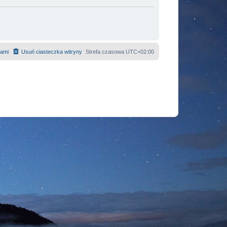
nami
Usuń ciasteczka witryny
Strefa czasowa
UTC+02:00