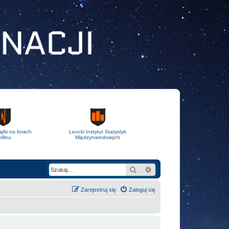
ątki na forach
Leocki Instytut Statystyk
llinu
Międzynarodowych
Szukaj
Wyszukiwanie zaawans
Zarejestruj się
Zaloguj się