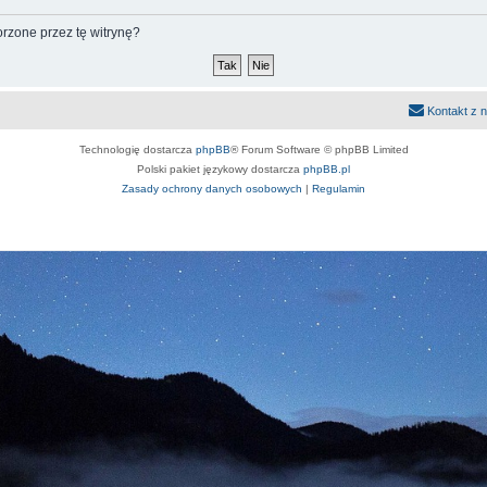
rzone przez tę witrynę?
Kontakt z 
Technologię dostarcza
phpBB
® Forum Software © phpBB Limited
Polski pakiet językowy dostarcza
phpBB.pl
Zasady ochrony danych osobowych
|
Regulamin