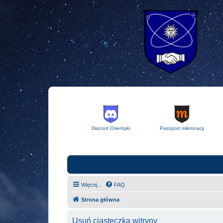
Discord Orientyki
Paszport mikronacji
Więcej…
FAQ
Strona główna
Usuń ciasteczka witryny