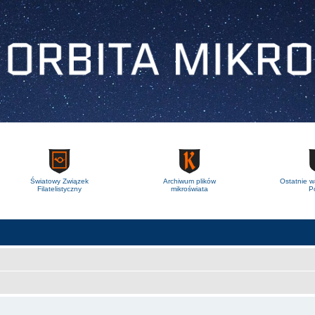
Światowy Związek
Archiwum plików
Ostatnie w
Filatelistyczny
mikroświata
Po