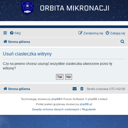
FAQ
Zarejestruj się
Zaloguj się
S
Strona główna
z
Usuń ciasteczka witryny
u
k
Czy na pewno chcesz usunąć wszystkie ciasteczka utworzone przez tę
witrynę?
a
j
Strona główna
Strefa czasowa
UTC+02:00
Technologię dostarcza
phpBB
® Forum Software © phpBB Limited
Polski pakiet językowy dostarcza
phpBB.pl
Zasady ochrony danych osobowych
|
Regulamin