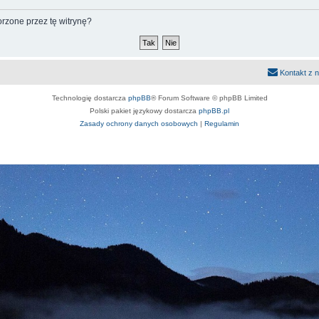
rzone przez tę witrynę?
Kontakt z 
Technologię dostarcza
phpBB
® Forum Software © phpBB Limited
Polski pakiet językowy dostarcza
phpBB.pl
Zasady ochrony danych osobowych
|
Regulamin