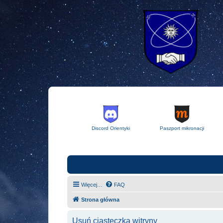
Discord Orientyki
Paszport mikronacji
Więcej…
FAQ
Strona główna
Usuń ciasteczka witryny