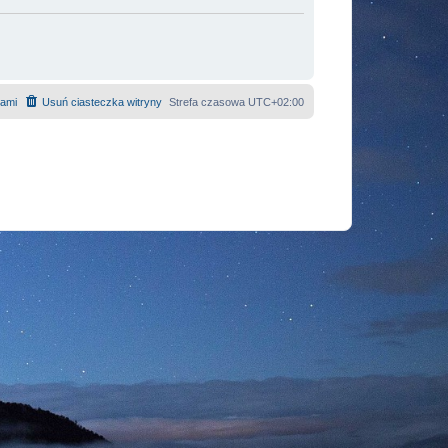
nami
Usuń ciasteczka witryny
Strefa czasowa
UTC+02:00