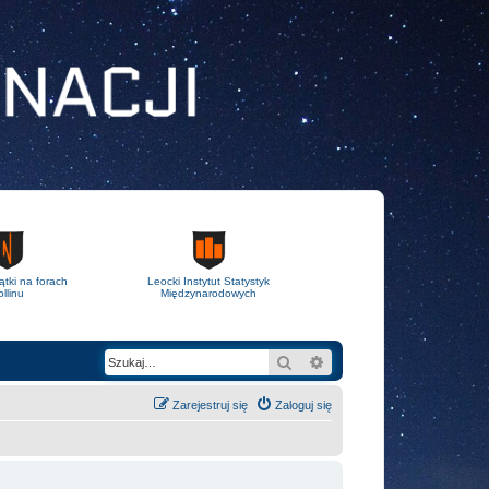
ątki na forach
Leocki Instytut Statystyk
llinu
Międzynarodowych
Szukaj
Wyszukiwanie zaawans
Zarejestruj się
Zaloguj się