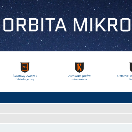
Światowy Związek
Archiwum plików
Ostatnie w
Filatelistyczny
mikroświata
Po