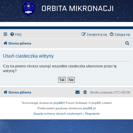
FAQ
Zarejestruj się
Zaloguj się
S
Strona główna
z
Usuń ciasteczka witryny
u
k
Czy na pewno chcesz usunąć wszystkie ciasteczka utworzone przez tę
witrynę?
a
j
Strona główna
Strefa czasowa
UTC+02:00
Technologię dostarcza
phpBB
® Forum Software © phpBB Limited
Polski pakiet językowy dostarcza
phpBB.pl
Zasady ochrony danych osobowych
|
Regulamin