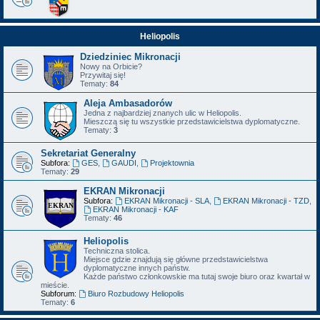
Heliopolis
Dziedziniec Mikronacji
Nowy na Orbicie?
Przywitaj się!
Tematy:
84
Aleja Ambasadorów
Jedna z najbardziej znanych ulic w Heliopolis.
Mieszczą się tu wszystkie przedstawicielstwa dyplomatyczne.
Tematy:
3
Sekretariat Generalny
Subfora:
GES
,
GAUDI
,
Projektownia
Tematy:
29
EKRAN Mikronacji
Subfora:
EKRAN Mikronacji - SLA
,
EKRAN Mikronacji - TZD
,
EKRAN Mikronacji - KAF
Tematy:
46
Heliopolis
Techniczna stolica.
Miejsce gdzie znajdują się główne przedstawicielstwa
dyplomatyczne innych państw.
Każde państwo członkowskie ma tutaj swoje biuro oraz kwartał w
mieście.
Subforum:
Biuro Rozbudowy Heliopolis
Tematy:
6