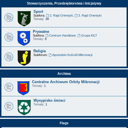
Stowarzyszenia, Przedsiębiorstwa i Inicjatywy
Sport
Subfora:
2. Rajd Orientyki
,
3. Rajd Orientyki
Tematy:
38
Prywatne
Subfora:
Centrum Handlowe
,
Grupa KILT
Tematy:
8
Religia
Subforum:
Apostolski Kościół Mikronacji
Archiwa
Centralne Archiwum Orbity Mikronacji
Tematy:
1
Wysypisko śmieci
Tematy:
1
Flags