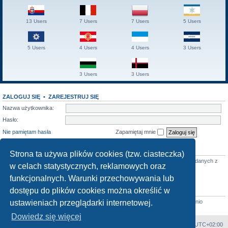
13 Users
7 Users
7 Users
5 Users
5 Users
4 Users
4 Users
3 Users
3 Users
3 Users
ZALOGUJ SIĘ
•
ZAREJESTRUJ SIĘ
Nazwa użytkownika:
Hasło:
Nie pamiętam hasła
Zapamiętaj mnie
KTO JEST ONLINE
Strona ta używa plików cookies (tzw. ciasteczka)
Jest
39
użytkowników online :: 0 zarejestrowanych, 0 ukrytych i 39 gości (wg danych z
w celach statystycznych, reklamowych oraz
ostatniej minuty)
Najwięcej użytkowników (
1000
) było online 28 kwie 2026, 04:47:59
funkcjonalnych. Warunki przechowywania lub
dostępu do plików cookies można określić w
STATYSTYKI
ustawieniach przeglądarki internetowej.
Liczba postów:
5212
• Liczba tematów:
430
• Liczba użytkowników:
74
• Ostatnio
zarejestrowany użytkownik:
Thomas Lisendorff
Dowiedz się więcej
Strona główna
Strefa czasowa
UTC+02:00