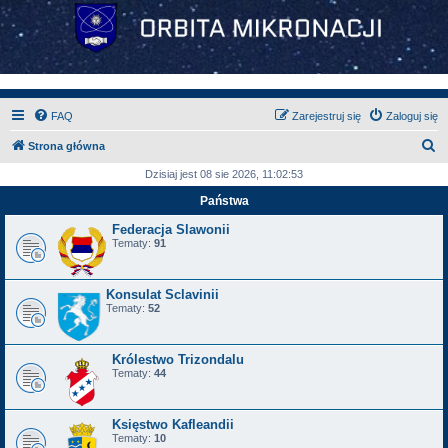
FAQ
Zarejestruj się
Zaloguj się
S
Strona główna
z
Dzisiaj jest 08 sie 2026, 11:02:53
u
Państwa
k
Federacja Slawonii
a
Tematy:
91
j
Konsulat Sclavinii
Tematy:
52
Królestwo Trizondalu
Tematy:
44
Księstwo Kafleandii
Tematy:
10