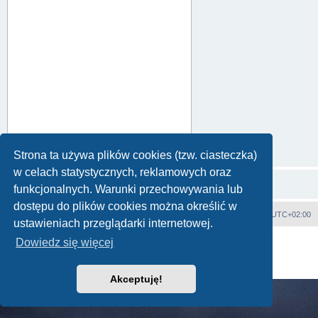
Strona ta używa plików cookies (tzw. ciasteczka)
w celach statystycznych, reklamowych oraz
funkcjonalnych. Warunki przechowywania lub
dostępu do plików cookies można określić w
Strona główna
Strefa czasowa
UTC+02:00
ustawieniach przeglądarki internetowej.
Technologię dostarcza
phpBB
® Forum Software © phpBB Limited
Dowiedz się więcej
Polski pakiet językowy dostarcza
phpBB.pl
Zasady ochrony danych osobowych
|
Regulamin
Akceptuję!