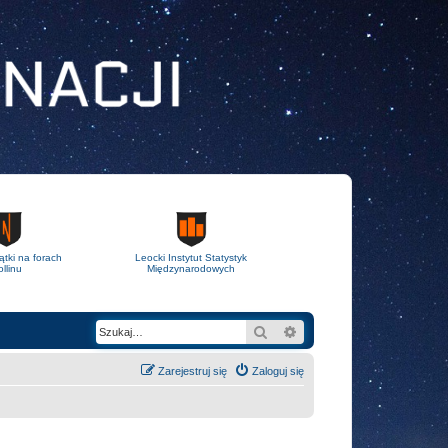
ątki na forach
Leocki Instytut Statystyk
llinu
Międzynarodowych
Szukaj
Wyszukiwanie zaawans
Zarejestruj się
Zaloguj się