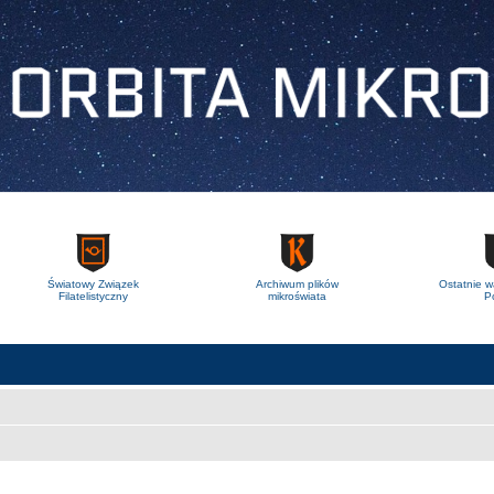
Światowy Związek
Archiwum plików
Ostatnie w
Filatelistyczny
mikroświata
Po