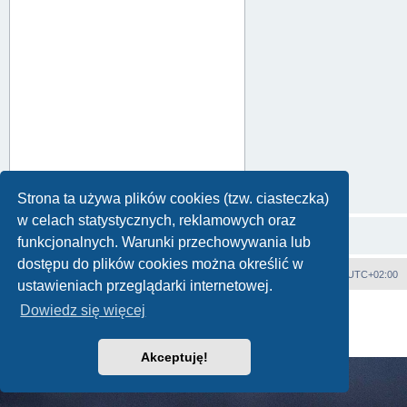
Strona ta używa plików cookies (tzw. ciasteczka)
w celach statystycznych, reklamowych oraz
funkcjonalnych. Warunki przechowywania lub
dostępu do plików cookies można określić w
Strona główna
Strefa czasowa
UTC+02:00
ustawieniach przeglądarki internetowej.
Technologię dostarcza
phpBB
® Forum Software © phpBB Limited
Dowiedz się więcej
Polski pakiet językowy dostarcza
phpBB.pl
Zasady ochrony danych osobowych
|
Regulamin
Akceptuję!