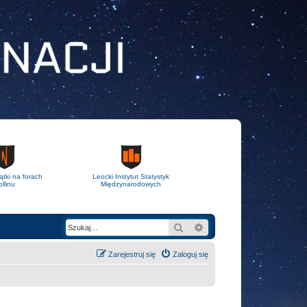
ątki na forach
Leocki Instytut Statystyk
llinu
Międzynarodowych
Szukaj
Wyszukiwanie zaawans
Zarejestruj się
Zaloguj się