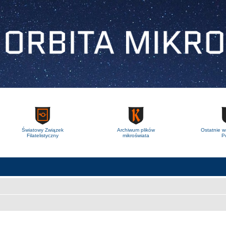
Światowy Związek
Archiwum plików
Ostatnie w
Filatelistyczny
mikroświata
Po