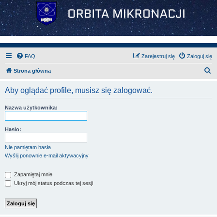
FAQ
Zarejestruj się
Zaloguj się
S
Strona główna
z
Aby oglądać profile, musisz się zalogować.
u
k
Nazwa użytkownika:
a
j
Hasło:
Nie pamiętam hasła
Wyślij ponownie e-mail aktywacyjny
Zapamiętaj mnie
Ukryj mój status podczas tej sesji