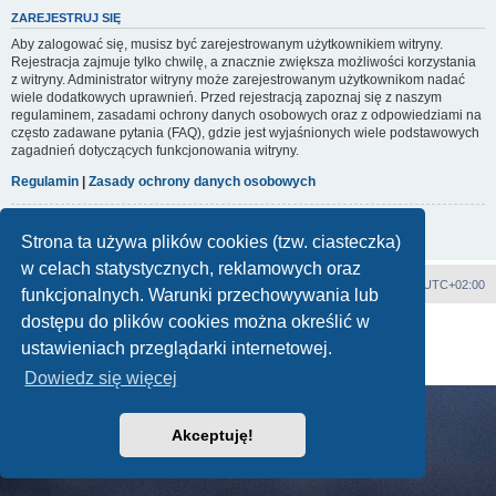
ZAREJESTRUJ SIĘ
Aby zalogować się, musisz być zarejestrowanym użytkownikiem witryny.
Rejestracja zajmuje tylko chwilę, a znacznie zwiększa możliwości korzystania
z witryny. Administrator witryny może zarejestrowanym użytkownikom nadać
wiele dodatkowych uprawnień. Przed rejestracją zapoznaj się z naszym
regulaminem, zasadami ochrony danych osobowych oraz z odpowiedziami na
często zadawane pytania (FAQ), gdzie jest wyjaśnionych wiele podstawowych
zagadnień dotyczących funkcjonowania witryny.
Regulamin
|
Zasady ochrony danych osobowych
Zarejestruj się
Strona ta używa plików cookies (tzw. ciasteczka)
w celach statystycznych, reklamowych oraz
Strona główna
Strefa czasowa
UTC+02:00
funkcjonalnych. Warunki przechowywania lub
dostępu do plików cookies można określić w
Technologię dostarcza
phpBB
® Forum Software © phpBB Limited
Polski pakiet językowy dostarcza
phpBB.pl
ustawieniach przeglądarki internetowej.
Zasady ochrony danych osobowych
|
Regulamin
Dowiedz się więcej
Akceptuję!