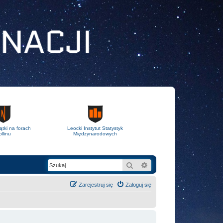
ątki na forach
Leocki Instytut Statystyk
llinu
Międzynarodowych
Szukaj
Wyszukiwanie zaawans
Zarejestruj się
Zaloguj się