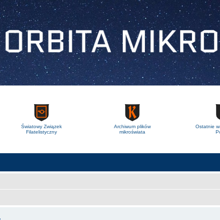
Światowy Związek
Archiwum plików
Ostatnie w
Filatelistyczny
mikroświata
Po
.