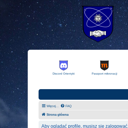
Discord Orientyki
Paszport mikronacji
Więcej…
FAQ
Strona główna
Aby oglądać profile, musisz się zalogować