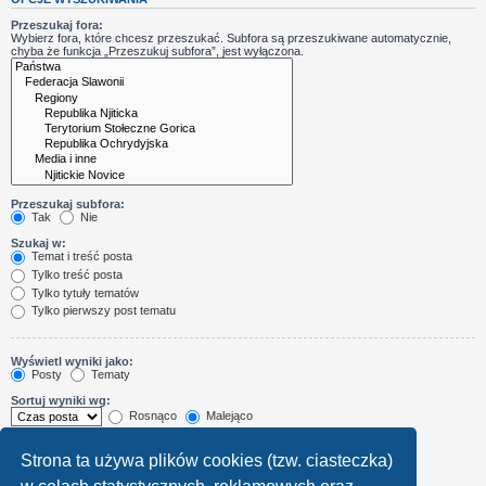
Przeszukaj fora:
Wybierz fora, które chcesz przeszukać. Subfora są przeszukiwane automatycznie,
chyba że funkcja „Przeszukuj subfora”, jest wyłączona.
Przeszukaj subfora:
Tak
Nie
Szukaj w:
Temat i treść posta
Tylko treść posta
Tylko tytuły tematów
Tylko pierwszy post tematu
Wyświetl wyniki jako:
Posty
Tematy
Sortuj wyniki wg:
Rosnąco
Malejąco
Wyświetl wyniki z ostatnich:
Strona ta używa plików cookies (tzw. ciasteczka)