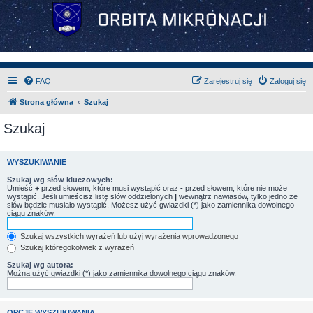
FAQ
Zarejestruj się
Zaloguj się
Strona główna
Szukaj
Szukaj
WYSZUKIWANIE
Szukaj wg słów kluczowych:
Umieść
+
przed słowem, które musi wystąpić oraz
-
przed słowem, które nie może
wystąpić. Jeśli umieścisz listę słów oddzielonych
|
wewnątrz nawiasów, tylko jedno ze
słów będzie musiało wystąpić. Możesz użyć gwiazdki (*) jako zamiennika dowolnego
ciągu znaków.
Szukaj wszystkich wyrażeń lub użyj wyrażenia wprowadzonego
Szukaj któregokolwiek z wyrażeń
Szukaj wg autora:
Można użyć gwiazdki (*) jako zamiennika dowolnego ciągu znaków.
OPCJE WYSZUKIWANIA