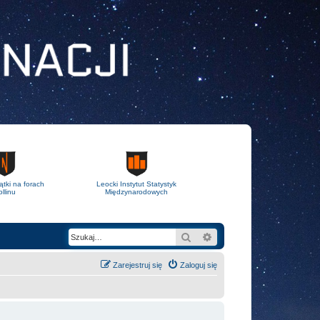
ątki na forach
Leocki Instytut Statystyk
llinu
Międzynarodowych
Szukaj
Wyszukiwanie zaawans
Zarejestruj się
Zaloguj się