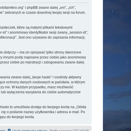
orbitamikro.org” i phpBB zwane dalej „oni”, „ich”,
e” zebranych w czasie dowolnej twojej sesji na forum.
iasteczek, które są małymi plikami tekstowymi
id” i anonimowy identyfikator sesji zwany „session-id”,
ikronacji”. Jest ono używane do zapisania informacji,
e dotyczy – ma on opisywać tylko strony stworzone
zy innymi posty napisane przez ciebie jako anonimowy
przez ciebie po rejestracji i zalogowaniu zwane dalej
wania zwane dalej „twoje hasło” i osobisty aktywny
yczące ochrony danych osobowych w państwie, w którym
, czy nie. W każdym przypadku, masz możliwość
 lub wyłączenia wysyłania do ciebie automatycznie
Hasło to umożliwia dostęp do twojego konta na „Orbita
si cię o podanie nazwy użytkownika i adresu e-mail. Po
ępu do twojego konta.
nami
Usuń ciasteczka witryny
Strefa czasowa
UTC+02:00