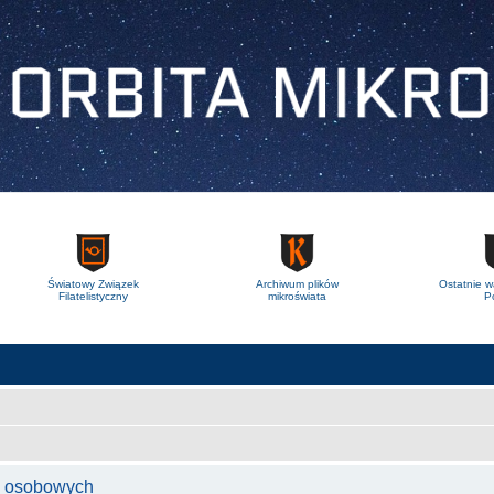
Światowy Związek
Archiwum plików
Ostatnie w
Filatelistyczny
mikroświata
Po
ch osobowych