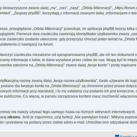
my stowarzyszone zwane dalej „my”, „nas”, „nasz”, „Orbita Mikronacji”, „https://forum.
d”, „Zespoły phpBB”, korzystają z informacji zwanymi dalej „informacjami o tobi
wsze, przeglądanie „Orbita Mikronacji” powoduje, że aplikacja phpBB tworzy kilka c
lądarki. Pierwsze dwa ciasteczka zawierają identyfikator użytkownika zwany „user-
cie ciasteczko zostanie utworzone, gdy przejrzysz chociaż jeden temat na „Orbita M
ułatwienia ci nawigacji na forum.
utworzyć ciasteczka niezależne od oprogramowania phpBB, ale ich ten dokument ni
ramy informacje o tobie, to dane wysyłane przez ciebie do nas. Mogą być to międ
wnika założone na „Orbita Mikronacji” zwane dalej „twoje konto” i posty napisane 
ntyfikacyjną nazwę zwaną dalej „twoja nazwa użytkownika”, hasło używane do logo
cje podane dla twojego konta na „Orbita Mikronacji” są chronione przez prawa dot
ych informacji przy rejestracji, i to my ustalamy czy podanie ich jest konieczne
ane publicznie. Co więcej, w panelu zarządzania kontem masz możliwość włączenia
iemniej nie należy używać tego samego hasła na różnych witrynach internetowych. 
dawaj
nikomu
. Jeśli je zapomnisz, użyj funkcji „Nie pamiętam hasła”. Witryna popro
 i przesłane na podany przez ciebie adres e-mail. Umożliwi ono odzyskanie dost
Kontakt z 