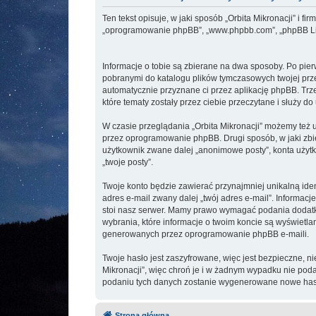
Ten tekst opisuje, w jaki sposób „Orbita Mikronacji” i fir
„oprogramowanie phpBB”, „www.phpbb.com”, „phpBB Limite
Informacje o tobie są zbierane na dwa sposoby. Po pier
pobranymi do katalogu plików tymczasowych twojej przeg
automatycznie przyznane ci przez aplikację phpBB. Trze
które tematy zostały przez ciebie przeczytane i służy do 
W czasie przeglądania „Orbita Mikronacji” możemy też 
przez oprogramowanie phpBB. Drugi sposób, w jaki zbie
użytkownik zwane dalej „anonimowe posty”, konta użytko
„twoje posty”.
Twoje konto będzie zawierać przynajmniej unikalną ide
adres e-mail zwany dalej „twój adres e-mail”. Informa
stoi nasz serwer. Mamy prawo wymagać podania dodatkow
wybrania, które informacje o twoim koncie są wyświetl
generowanych przez oprogramowanie phpBB e-maili.
Twoje hasło jest zaszyfrowane, więc jest bezpieczne, n
Mikronacji”, więc chroń je i w żadnym wypadku nie po
podaniu tych danych zostanie wygenerowane nowe hasło
Strona główna