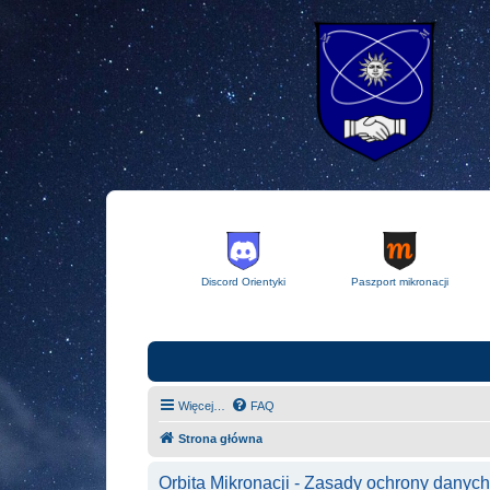
Discord Orientyki
Paszport mikronacji
Więcej…
FAQ
Strona główna
Orbita Mikronacji - Zasady ochrony dany