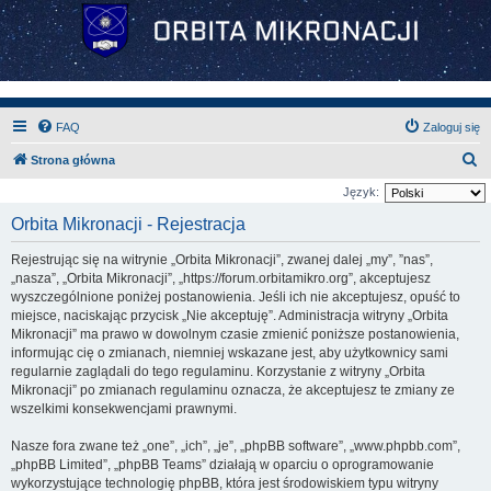
FAQ
Zaloguj się
S
Strona główna
z
Język:
u
Orbita Mikronacji - Rejestracja
k
Rejestrując się na witrynie „Orbita Mikronacji”, zwanej dalej „my”, ”nas”,
a
„nasza”, „Orbita Mikronacji”, „https://forum.orbitamikro.org”, akceptujesz
j
wyszczególnione poniżej postanowienia. Jeśli ich nie akceptujesz, opuść to
miejsce, naciskając przycisk „Nie akceptuję”. Administracja witryny „Orbita
Mikronacji” ma prawo w dowolnym czasie zmienić poniższe postanowienia,
informując cię o zmianach, niemniej wskazane jest, aby użytkownicy sami
regularnie zaglądali do tego regulaminu. Korzystanie z witryny „Orbita
Mikronacji” po zmianach regulaminu oznacza, że akceptujesz te zmiany ze
wszelkimi konsekwencjami prawnymi.
Nasze fora zwane też „one”, „ich”, „je”, „phpBB software”, „www.phpbb.com”,
„phpBB Limited”, „phpBB Teams” działają w oparciu o oprogramowanie
wykorzystujące technologię phpBB, która jest środowiskiem typu witryny