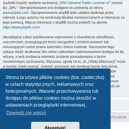
(bulletin board), wydane na licencji „
GNU General Public License v2
” zwanej
też „GPL”. Oprogramowanie jest dostępne do pobrania ze strony
www.phpbb.com
. Oprogramowanie phpBB tylko ułatwia dyskusje przez
internet, a jego autorzy nie kontrolują tekstów zamieszczanych w internecie za
jego pomocą. Więcej informacji o phpBB można znaleźć na stronie
https://www.phpbb.com/
.
Akceptujesz zakaz publikowania wypowiedzi o charakterze obraźliwym,
oszczerczym, propagującym treści niezgodne z polskim prawem lub
naruszającym cudze prawa autorskie i dobra osobiste. Naruszenie tego
zakazu może skutkować dla ciebie całkowitym zablokowaniem dostępu do tej
witryny, a twój dostawca internetu zostanie powiadomiony o twoim
niewłaściwym zachowaniu. Wyrażasz zgodę na to, że „Orbita Mikronacji” może
w każdej chwili usunąć, zmienić, przenieść lub zamknąć każdy twój temat,
post. Wyrażasz zgodę na zapisywanie wszystkich podanych przez ciebie
informacji w naszej bazie danych. Informacje te nie będą przekazywane
Strona ta używa plików cookies (tzw. ciasteczka)
nikomu bez twojej zgody, ale ani „Orbita Mikronacji”, ani phpBB nie ponosi
w celach statystycznych, reklamowych oraz
odpowiedzialności za włamania do witryny, podczas których może dojść do
funkcjonalnych. Warunki przechowywania lub
kradzieży danych.
dostępu do plików cookies można określić w
ustawieniach przeglądarki internetowej.
Dowiedz się więcej
Strona główna
Strefa czasowa
UTC+02:00
Akceptuję!
Technologię dostarcza
phpBB
® Forum Software © phpBB Limited