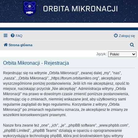
FAQ
Zaloguj się
S
Strona główna
z
Język:
u
Orbita Mikronacji - Rejestracja
k
Rejestrując się na witrynie „Orbita Mikronacji”, zwanej dalej „my”, ”nas”,
a
„nasza”, „Orbita Mikronacji”, „https://forum.orbitamikro.org”, akceptujesz
j
wyszczególnione poniżej postanowienia. Jeśli ich nie akceptujesz, opuść to
miejsce, naciskając przycisk „Nie akceptuję”. Administracja witryny „Orbita
Mikronacji” ma prawo w dowolnym czasie zmienić poniższe postanowienia,
informując cię o zmianach, niemniej wskazane jest, aby użytkownicy sami
regularnie zaglądali do tego regulaminu. Korzystanie z witryny „Orbita
Mikronacji” po zmianach regulaminu oznacza, że akceptujesz te zmiany ze
wszelkimi konsekwencjami prawnymi.
Nasze fora zwane też „one”, „ich”, „je”, „phpBB software”, „www.phpbb.com”,
„phpBB Limited”, „phpBB Teams” działają w oparciu o oprogramowanie
wykorzystujące technologię phpBB, która jest środowiskiem typu witryny