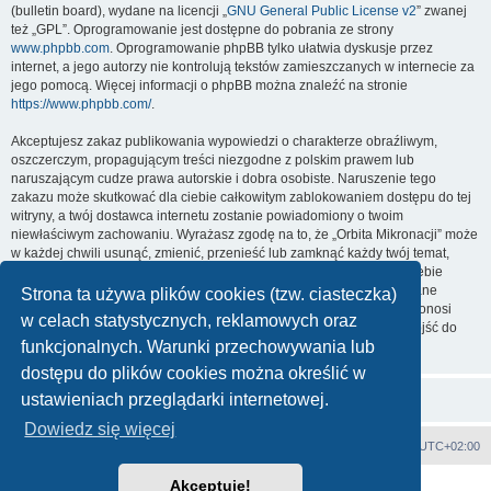
(bulletin board), wydane na licencji „
GNU General Public License v2
” zwanej
też „GPL”. Oprogramowanie jest dostępne do pobrania ze strony
www.phpbb.com
. Oprogramowanie phpBB tylko ułatwia dyskusje przez
internet, a jego autorzy nie kontrolują tekstów zamieszczanych w internecie za
jego pomocą. Więcej informacji o phpBB można znaleźć na stronie
https://www.phpbb.com/
.
Akceptujesz zakaz publikowania wypowiedzi o charakterze obraźliwym,
oszczerczym, propagującym treści niezgodne z polskim prawem lub
naruszającym cudze prawa autorskie i dobra osobiste. Naruszenie tego
zakazu może skutkować dla ciebie całkowitym zablokowaniem dostępu do tej
witryny, a twój dostawca internetu zostanie powiadomiony o twoim
niewłaściwym zachowaniu. Wyrażasz zgodę na to, że „Orbita Mikronacji” może
w każdej chwili usunąć, zmienić, przenieść lub zamknąć każdy twój temat,
post. Wyrażasz zgodę na zapisywanie wszystkich podanych przez ciebie
informacji w naszej bazie danych. Informacje te nie będą przekazywane
Strona ta używa plików cookies (tzw. ciasteczka)
nikomu bez twojej zgody, ale ani „Orbita Mikronacji”, ani phpBB nie ponosi
w celach statystycznych, reklamowych oraz
odpowiedzialności za włamania do witryny, podczas których może dojść do
funkcjonalnych. Warunki przechowywania lub
kradzieży danych.
dostępu do plików cookies można określić w
ustawieniach przeglądarki internetowej.
Dowiedz się więcej
Strona główna
Strefa czasowa
UTC+02:00
Akceptuję!
Technologię dostarcza
phpBB
® Forum Software © phpBB Limited