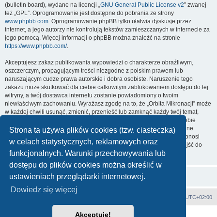
(bulletin board), wydane na licencji „
GNU General Public License v2
” zwanej
też „GPL”. Oprogramowanie jest dostępne do pobrania ze strony
www.phpbb.com
. Oprogramowanie phpBB tylko ułatwia dyskusje przez
internet, a jego autorzy nie kontrolują tekstów zamieszczanych w internecie za
jego pomocą. Więcej informacji o phpBB można znaleźć na stronie
https://www.phpbb.com/
.
Akceptujesz zakaz publikowania wypowiedzi o charakterze obraźliwym,
oszczerczym, propagującym treści niezgodne z polskim prawem lub
naruszającym cudze prawa autorskie i dobra osobiste. Naruszenie tego
zakazu może skutkować dla ciebie całkowitym zablokowaniem dostępu do tej
witryny, a twój dostawca internetu zostanie powiadomiony o twoim
niewłaściwym zachowaniu. Wyrażasz zgodę na to, że „Orbita Mikronacji” może
w każdej chwili usunąć, zmienić, przenieść lub zamknąć każdy twój temat,
post. Wyrażasz zgodę na zapisywanie wszystkich podanych przez ciebie
informacji w naszej bazie danych. Informacje te nie będą przekazywane
Strona ta używa plików cookies (tzw. ciasteczka)
nikomu bez twojej zgody, ale ani „Orbita Mikronacji”, ani phpBB nie ponosi
w celach statystycznych, reklamowych oraz
odpowiedzialności za włamania do witryny, podczas których może dojść do
funkcjonalnych. Warunki przechowywania lub
kradzieży danych.
dostępu do plików cookies można określić w
ustawieniach przeglądarki internetowej.
Dowiedz się więcej
Strona główna
Strefa czasowa
UTC+02:00
Akceptuję!
Technologię dostarcza
phpBB
® Forum Software © phpBB Limited