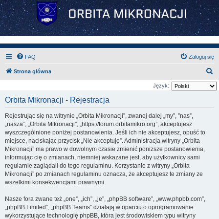
FAQ
Zaloguj się
S
Strona główna
z
Język:
u
Orbita Mikronacji - Rejestracja
k
Rejestrując się na witrynie „Orbita Mikronacji”, zwanej dalej „my”, ”nas”,
a
„nasza”, „Orbita Mikronacji”, „https://forum.orbitamikro.org”, akceptujesz
j
wyszczególnione poniżej postanowienia. Jeśli ich nie akceptujesz, opuść to
miejsce, naciskając przycisk „Nie akceptuję”. Administracja witryny „Orbita
Mikronacji” ma prawo w dowolnym czasie zmienić poniższe postanowienia,
informując cię o zmianach, niemniej wskazane jest, aby użytkownicy sami
regularnie zaglądali do tego regulaminu. Korzystanie z witryny „Orbita
Mikronacji” po zmianach regulaminu oznacza, że akceptujesz te zmiany ze
wszelkimi konsekwencjami prawnymi.
Nasze fora zwane też „one”, „ich”, „je”, „phpBB software”, „www.phpbb.com”,
„phpBB Limited”, „phpBB Teams” działają w oparciu o oprogramowanie
wykorzystujące technologię phpBB, która jest środowiskiem typu witryny