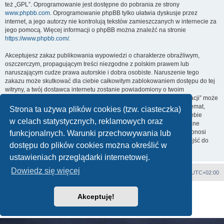
też „GPL”. Oprogramowanie jest dostępne do pobrania ze strony
www.phpbb.com
. Oprogramowanie phpBB tylko ułatwia dyskusje przez
internet, a jego autorzy nie kontrolują tekstów zamieszczanych w internecie za
jego pomocą. Więcej informacji o phpBB można znaleźć na stronie
https://www.phpbb.com/
.
Akceptujesz zakaz publikowania wypowiedzi o charakterze obraźliwym,
oszczerczym, propagującym treści niezgodne z polskim prawem lub
naruszającym cudze prawa autorskie i dobra osobiste. Naruszenie tego
zakazu może skutkować dla ciebie całkowitym zablokowaniem dostępu do tej
witryny, a twój dostawca internetu zostanie powiadomiony o twoim
niewłaściwym zachowaniu. Wyrażasz zgodę na to, że „Orbita Mikronacji” może
w każdej chwili usunąć, zmienić, przenieść lub zamknąć każdy twój temat,
Strona ta używa plików cookies (tzw. ciasteczka)
post. Wyrażasz zgodę na zapisywanie wszystkich podanych przez ciebie
w celach statystycznych, reklamowych oraz
informacji w naszej bazie danych. Informacje te nie będą przekazywane
nikomu bez twojej zgody, ale ani „Orbita Mikronacji”, ani phpBB nie ponosi
funkcjonalnych. Warunki przechowywania lub
odpowiedzialności za włamania do witryny, podczas których może dojść do
dostępu do plików cookies można określić w
kradzieży danych.
ustawieniach przeglądarki internetowej.
Dowiedz się więcej
Strona główna
Strefa czasowa
UTC+02:00
Technologię dostarcza
phpBB
® Forum Software © phpBB Limited
Akceptuję!
Polski pakiet językowy dostarcza
phpBB.pl
Zasady ochrony danych osobowych
|
Regulamin