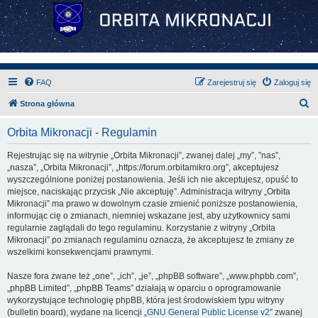
FAQ
Zarejestruj się
Zaloguj się
S
Strona główna
z
Orbita Mikronacji - Regulamin
u
k
Rejestrując się na witrynie „Orbita Mikronacji”, zwanej dalej „my”, ”nas”,
„nasza”, „Orbita Mikronacji”, „https://forum.orbitamikro.org”, akceptujesz
a
wyszczególnione poniżej postanowienia. Jeśli ich nie akceptujesz, opuść to
j
miejsce, naciskając przycisk „Nie akceptuję”. Administracja witryny „Orbita
Mikronacji” ma prawo w dowolnym czasie zmienić poniższe postanowienia,
informując cię o zmianach, niemniej wskazane jest, aby użytkownicy sami
regularnie zaglądali do tego regulaminu. Korzystanie z witryny „Orbita
Mikronacji” po zmianach regulaminu oznacza, że akceptujesz te zmiany ze
wszelkimi konsekwencjami prawnymi.
Nasze fora zwane też „one”, „ich”, „je”, „phpBB software”, „www.phpbb.com”,
„phpBB Limited”, „phpBB Teams” działają w oparciu o oprogramowanie
wykorzystujące technologię phpBB, która jest środowiskiem typu witryny
(bulletin board), wydane na licencji „
GNU General Public License v2
” zwanej