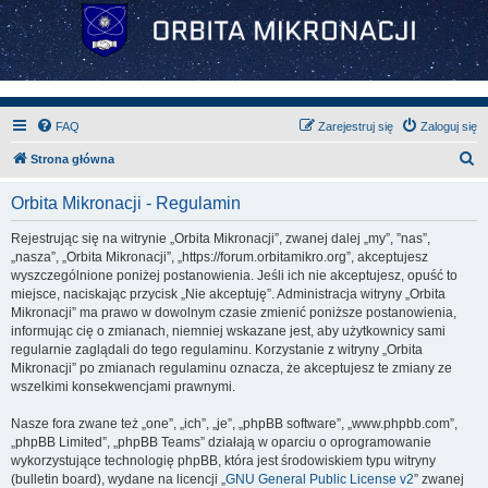
FAQ
Zarejestruj się
Zaloguj się
S
Strona główna
z
Orbita Mikronacji - Regulamin
u
k
Rejestrując się na witrynie „Orbita Mikronacji”, zwanej dalej „my”, ”nas”,
„nasza”, „Orbita Mikronacji”, „https://forum.orbitamikro.org”, akceptujesz
a
wyszczególnione poniżej postanowienia. Jeśli ich nie akceptujesz, opuść to
j
miejsce, naciskając przycisk „Nie akceptuję”. Administracja witryny „Orbita
Mikronacji” ma prawo w dowolnym czasie zmienić poniższe postanowienia,
informując cię o zmianach, niemniej wskazane jest, aby użytkownicy sami
regularnie zaglądali do tego regulaminu. Korzystanie z witryny „Orbita
Mikronacji” po zmianach regulaminu oznacza, że akceptujesz te zmiany ze
wszelkimi konsekwencjami prawnymi.
Nasze fora zwane też „one”, „ich”, „je”, „phpBB software”, „www.phpbb.com”,
„phpBB Limited”, „phpBB Teams” działają w oparciu o oprogramowanie
wykorzystujące technologię phpBB, która jest środowiskiem typu witryny
(bulletin board), wydane na licencji „
GNU General Public License v2
” zwanej