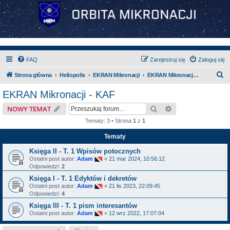
FAQ
Zarejestruj się
Zaloguj się
S
Strona główna
Heliopolis
EKRAN Mikronacji
EKRAN Mikronacji - KAF
z
EKRAN Mikronacji - KAF
u
Szukaj
Wyszukiwanie z
NOWY TEMAT
k
Tematy: 3 • Strona
1
z
1
a
Tematy
j
Księga II - T. 1 Wpisów potocznych
Ostatni post autor:
Adam
«
21 mar 2024, 10:56:12
Odpowiedzi:
2
Księga I - T. 1 Edyktów i dekretów
Ostatni post autor:
Adam
«
21 lis 2023, 22:09:45
Odpowiedzi:
4
Księga III - T. 1 pism interesantów
Ostatni post autor:
Adam
«
12 wrz 2022, 17:07:04