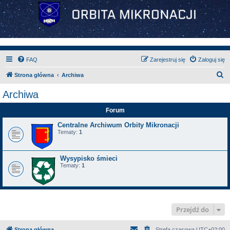
FAQ
Zarejestruj się
Zaloguj się
S
Strona główna
Archiwa
z
Archiwa
u
Forum
k
a
Centralne Archiwum Orbity Mikronacji
Tematy:
1
j
Wysypisko śmieci
Tematy:
1
Przejdź do
Strona główna
Strefa czasowa
UTC+02:00