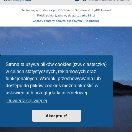
Technologię dostarcza
phpBB
® Forum Software © phpBB Limited
Polski pakiet językowy dostarcza
phpBB.pl
Zasady ochrony danych osobowych
|
Regulamin
Strona ta używa plików cookies (tzw. ciasteczka)
w celach statystycznych, reklamowych oraz
funkcjonalnych. Warunki przechowywania lub
dostępu do plików cookies można określić w
ustawieniach przeglądarki internetowej.
Dowiedz się więcej
Akceptuję!