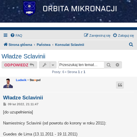
FAQ
Zarejestruj się
Zaloguj się
S
Strona główna
Państwa
Konsulat Sclavinii
z
Władze Sclavinii
u
Szukaj
Wyszuki
ODPOWIEDZ
k
Posty: 6 • Strona
1
z
1
a
Ludwik
•
Ste
m
pel
j
Władze Sclavinii
P
09 lut 2022, 21:11:47
o
s
[do uzupełnienia]
t
Namiestnicy Sclavinii (od powrotu do korony w roku 2011):
Guedes de Lima (13.11.2011 - 19.11.2011)