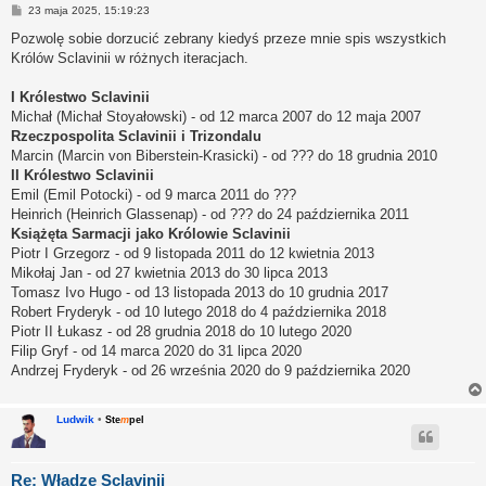
P
23 maja 2025, 15:19:23
o
s
Pozwolę sobie dorzucić zebrany kiedyś przeze mnie spis wszystkich
t
Królów Sclavinii w różnych iteracjach.
I Królestwo Sclavinii
Michał (Michał Stoyałowski) - od 12 marca 2007 do 12 maja 2007
Rzeczpospolita Sclavinii i Trizondalu
Marcin (Marcin von Biberstein-Krasicki) - od ??? do 18 grudnia 2010
II Królestwo Sclavinii
Emil (Emil Potocki) - od 9 marca 2011 do ???
Heinrich (Heinrich Glassenap) - od ??? do 24 października 2011
Książęta Sarmacji jako Królowie Sclavinii
Piotr I Grzegorz - od 9 listopada 2011 do 12 kwietnia 2013
Mikołaj Jan - od 27 kwietnia 2013 do 30 lipca 2013
Tomasz Ivo Hugo - od 13 listopada 2013 do 10 grudnia 2017
Robert Fryderyk - od 10 lutego 2018 do 4 października 2018
Piotr II Łukasz - od 28 grudnia 2018 do 10 lutego 2020
Filip Gryf - od 14 marca 2020 do 31 lipca 2020
Andrzej Fryderyk - od 26 września 2020 do 9 października 2020
Ludwik
•
Ste
m
pel
Re: Władze Sclavinii