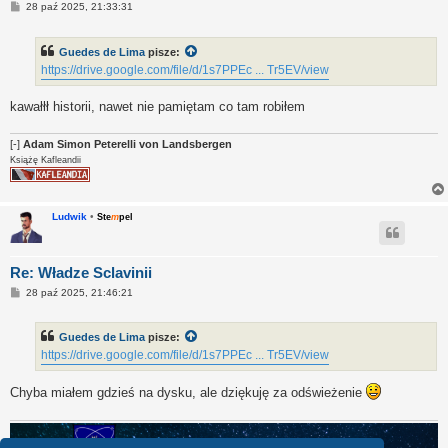
P
28 paź 2025, 21:33:31
o
s
t
Guedes de Lima
pisze:
https://drive.google.com/file/d/1s7PPEc ... Tr5EV/view
kawałłł historii, nawet nie pamiętam co tam robiłem
[-]
Adam Simon Peterelli von Landsbergen
Książę Kafleandii
Ludwik
•
Ste
m
pel
Re: Władze Sclavinii
P
28 paź 2025, 21:46:21
o
s
t
Guedes de Lima
pisze:
https://drive.google.com/file/d/1s7PPEc ... Tr5EV/view
Chyba miałem gdzieś na dysku, ale dziękuję za odświeżenie