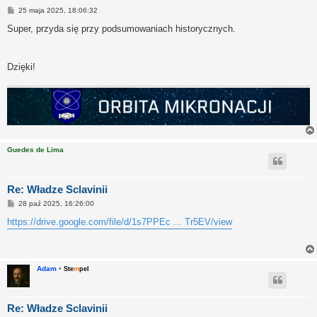
P
25 maja 2025, 18:06:32
o
s
Super, przyda się przy podsumowaniach historycznych.
t
Dzięki!
Guedes de Lima
Re: Władze Sclavinii
P
28 paź 2025, 16:26:00
o
s
https://drive.google.com/file/d/1s7PPEc ... Tr5EV/view
t
Adam
•
Ste
m
pel
Re: Władze Sclavinii