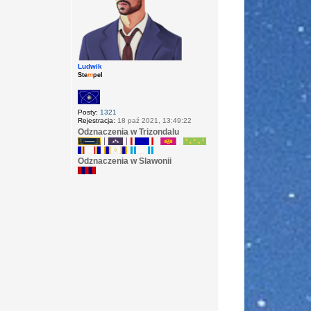
Ludwik
Ste
m
pel
Posty:
1321
Rejestracja:
18 paź 2021, 13:49:22
Odznaczenia w Trizondalu
Odznaczenia w Slawonii