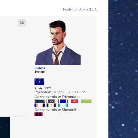
Posty: 8 • Strona
1
z
1
Ludwik
Ste
m
pel
Posty:
1321
Rejestracja:
18 paź 2021, 13:49:22
Odznaczenia w Trizondalu
Odznaczenia w Slawonii