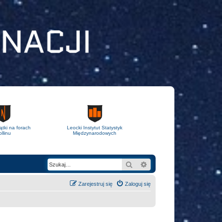
ątki na forach
Leocki Instytut Statystyk
llinu
Międzynarodowych
Szukaj
Wyszukiwanie zaawans
Zarejestruj się
Zaloguj się