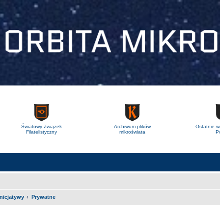
Światowy Związek
Archiwum plików
Ostatnie w
Filatelistyczny
mikroświata
Po
Inicjatywy
Prywatne