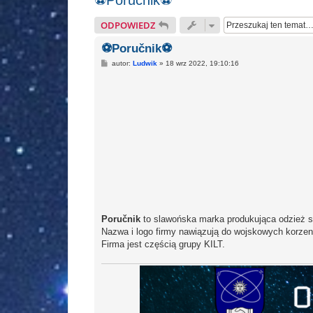
⚽Poručnik⚽
ODPOWIEDZ
⚽Poručnik⚽
P
autor:
Ludwik
»
18 wrz 2022, 19:10:16
o
s
t
Poručnik
to slawońska marka produkująca odzież s
Nazwa i logo firmy nawiązują do wojskowych korzeni
Firma jest częścią grupy KILT.