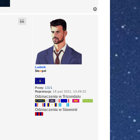
N
a
g
ó
r
ę
Ludwik
Ste
m
pel
Posty:
1321
Rejestracja:
18 paź 2021, 13:49:22
Odznaczenia w Trizondalu
Odznaczenia w Slawonii