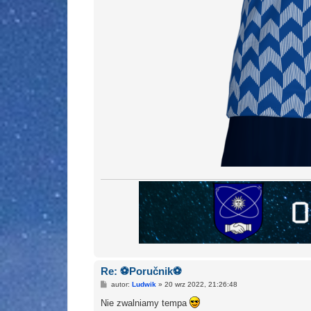
Re: ⚽Poručnik⚽
P
autor:
Ludwik
»
20 wrz 2022, 21:26:48
o
s
Nie zwalniamy tempa
t