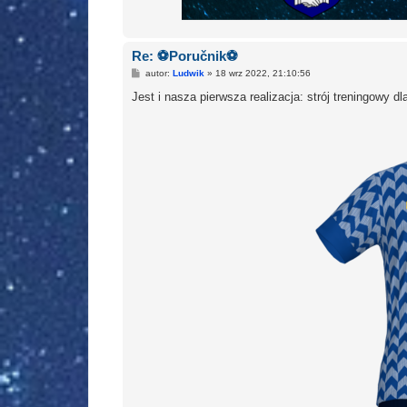
Re: ⚽Poručnik⚽
P
autor:
Ludwik
»
18 wrz 2022, 21:10:56
o
s
Jest i nasza pierwsza realizacja: strój treningowy d
t